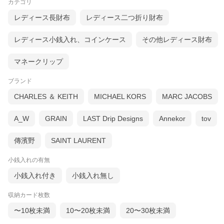
カテゴリ
レディース長財布
レディース二つ折り財布
レディース小銭入れ、コインケース
その他レディース財布
マネークリップ
ブランド
CHARLES ＆ KEITH
MICHAEL KORS
MARC JACOBS
A_W
GRAIN
LAST Drip Designs
Annekor
tov
傳濱野
SAINT LAURENT
小銭入れの有無
小銭入れ付き
小銭入れ無し
収納カード枚数
〜10枚未満
10〜20枚未満
20〜30枚未満