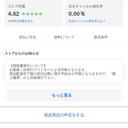
型番
ストア評価
注文キャンセル発生率
10D78 3DPV 03ND
4.62
0.00％
素材
133
件の評価を見る
注文キャンセル発生率とは？
シャイニーカーフスキン
仕様
支払い方法
送料について
販売条件
・スナップ開閉式
・内側：カードポケット×5
スナップボタン小銭入れ×1
ストアからのお知らせ
札入れ×1
オープンポケット×2
【領収書発行について】
付属品
お客様ご自身のプリンターによる印刷となります。
なし
商品配達完了後の翌日以降に発行手続きが可能となりますので、「購
入履歴」から印刷発行下さい。
製造番号
-
もっと見る
直営店定価
92,400円
違反
商品の
申告をする