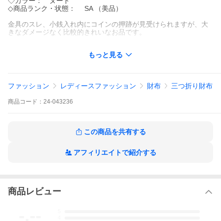
◇カラー： ヌード
◇商品ランク・状態： SA （美品）
金具のスレ、小銭入れ内にコインの押跡が見受けられますが、大
きなダメージなく比較的きれいなお品です。
*************************************
もっと見る
■ギフトラッピング希望について
小さめバッグや小物品に限らせて頂きます。
大きめバッグ等ラッピングし難い商品はお断りする場合がござい
ます。
ファッション
レディースファッション
財布
三つ折り財布
■商品の詳細は下方向よりご覧いただけます。
商品
コード：
24-043236
【夏季休業のお知らせ】
2026年8/14（金）- 2026年8/16（日）の期間は休業とさせていた
だきます。
休業期間中は、お問合せの返答、商品の発送を休止させていただ
この商品を共有する
きます。
2026年8/17（月）より順次発送のご対応とさせていただきます。
配送日時をご希望されます場合は、ご対応ができかねます場合が
アフィリエイトで紹介する
ございます事ご了承くださいませ。
※銀行振込にてご注文いただきました場合は、8/10（月）15時以
降のご入金のご確認が取れませんため、
8/17（月）以降の発送となります事何卒ご了承くださいませ。
商品レビュー
管理ナンバー
-.--
5
No. 043236
4