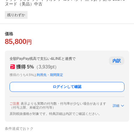
ヌード（美品）中古
残りわずか
価格
85,800
円
全額PayPay残高で支払い&LINEと連携で
内訳
獲得
5
%
（
3,939
pt）
獲得のうち4.5%は
利用先・期間限定
ログインして確認
ご注意
表示よりも実際の付与数・付与率が少ない場合があります
詳細
（付与上限、未確定の付与等）
原則税抜価格が対象です。特典詳細は内訳でご確認ください。
条件達成でおトク