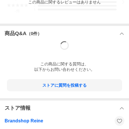
この
商品
に関するレビューはありません
3
商品名
2
1
-
件
セリーヌ (CELINE) スモール フラップ ウォレット トリオンフ
シャイニーカーフ コンパクト 三つ折り 財布 10D78 ヌード (美
品) 中古
商品ランク・状態
商品Q&A
（
0
件）
SA （美品）
金具のスレ、小銭入れ内にコインの押跡が見受けられますが、
大きなダメージなく比較的きれいなお品です。
商品説明
上質なレザーにトリオンフロゴ金具が高級感を高める「スモー
この
商品
に関する質問は、
ル フラップ ウォレット」三つ折り財布。
以下からお問い合わせください。
光沢のあるシャイニーカーフスキンを使用した贅沢な逸品で
す。
コンパクトながらお札や小銭、カードなどをしっかりと収納で
ストアに質問を投稿する
き、小さなかばんにも無理なく収まる可愛らしいサイズ。
大人のエレガントスタイルにピッタリなセリーヌならではの上
品さあふれる佇まいは、幅広い年齢層にお使いいただけます。
カラー
ストア情報
ヌード
サイズ
Brandshop Reine
（約）Ｗ10.5cm×Ｈ9cm×Ｄ3cm