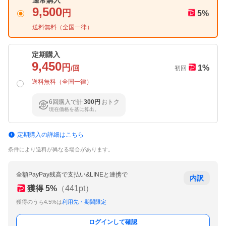
通常購入
9,500
円
5
%
送料無料（
全国一律
）
定期購入
9,450
円
1
%
/回
初回
送料無料（
全国一律
）
6回購入で計
300円
おトク
現在価格を基に算出。
定期購入の詳細はこちら
条件により送料が異なる場合があります。
全額PayPay残高で支払い&LINEと連携で
内訳
獲得
5
%
（
441
pt）
獲得のうち4.5%は
利用先・期間限定
ログインして確認