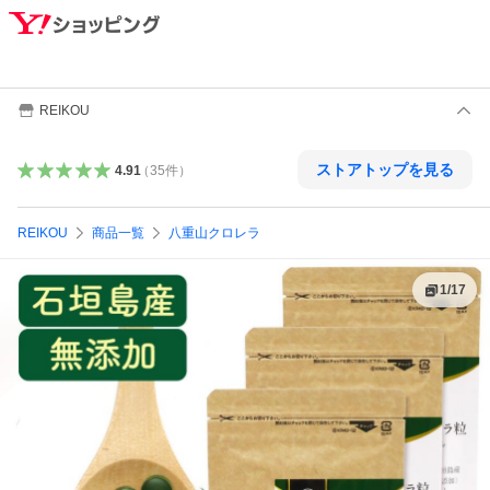
REIKOU
ストアトップを見る
4.91
（
35
件
）
REIKOU
商品一覧
八重山クロレラ
1
/
17