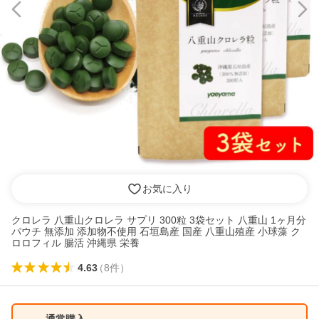
お気に入り
クロレラ 八重山クロレラ サプリ 300粒 3袋セット 八重山 1ヶ月分
パウチ 無添加 添加物不使用 石垣島産 国産 八重山殖産 小球藻 ク
ロロフィル 腸活 沖縄県 栄養
4.63
（
8
件
）