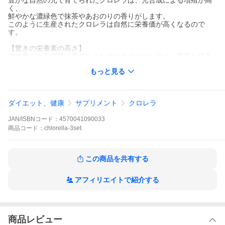
豊かな自然の元で育てられたクロレラは、光合成による増殖が高
く、
鮮やかな濃緑色で抹茶やあおのりの香りがします。
このように生産されたクロレラは自然に栄養価が高くなるので
す。
【驚きの栄養素の高さ】
自然豊かな石垣島で育てられたヤエヤマクロレラは、豊富な栄養
素がバランスよく含まれています。
もっと見る
中でも豊富に含まれるのが、アミノ酸です。
私たちの体を作る20種類のアミノ酸のうち9種類が必須アミノ酸と
呼ばれ、体内での合成ができな
い、または困難なため食事で摂取する必要があります。八重山ク
ダイエット、健康
サプリメント
クロレラ
ロレラは、18種類のアミノ酸がバ
ランスよく含まれており、必須アミノ酸も桁違いに多く含まれて
JAN/ISBNコード：
4570041090033
います。
【こちらは3袋セットのページです】
商品
コード：
chlorella-3set
⇒1袋のみご購入はコチラから
⇒6袋セットご購入はコチラから
⇒20袋セットご購入はコチラから
この商品を共有する
アフィリエイトで紹介する
商品レビュー