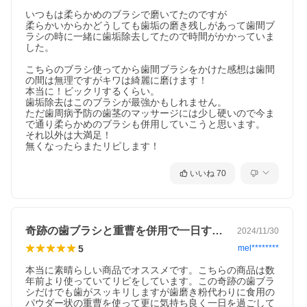
いつもは柔らかめのブラシで磨いてたのですが

柔らかいからかどうしても歯垢の磨き残しがあって歯間ブ
ラシの時に一緒に歯垢除去してたので時間がかかっていま
した。

こちらのブラシ使ってから歯間ブラシをかけた感想は歯間
の間は無理ですがキワは綺麗に磨けます！

本当に！ビックリするくらい。

歯垢除去はこのブラシが最強かもしれません。

ただ歯周病予防の歯茎のマッサージには少し硬いので今ま
で通り柔らかめのブラシも併用していこうと思います。

それ以外は大満足！

無くなったらまたリピします！
いいね
70
奇跡の歯ブラシと重曹を併用で一日すっきり
2024/11/30
5
mel********
本当に素晴らしい商品でオススメです。こちらの商品は数
年前より使っていてリピをしています。この奇跡の歯ブラ
シだけでも歯がスッキリしますが歯磨き粉代わりに食用の
パウダー状の重曹を使って更に気持ち良く一日を過ごして