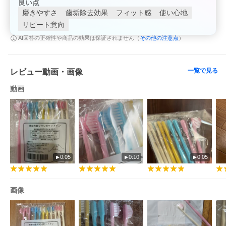
良い点
磨きやすさ
歯垢除去効果
フィット感
使い心地
リピート意向
その他の注意点
AI回答の正確性や商品の効果は保証されません（
）
一覧で見る
レビュー動画・画像
動画
0:05
0:10
0:05
画像