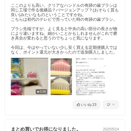
ここのよりも高い、クリアなハンドルの奇跡の歯ブラシは
同じ工場で作る後継品？バージョンアップ？(おそらく質も
良い)みたいなものということですかね。

こちらは初代のテレビで売っていた時の奇跡の歯ブラシ。

ブラシ先端ですが、よく見ると中央の高い部分の長さが物
により違いますね。細かいことかもしれませんがこれで磨
き具合が変わると思うのでちょっと気になります。

今回は、今はやっていない少し安く買える定期便購入では
なく、ポイント還元が大きかったので追加購入しました。
0:08
いいね
23
まとめ買いでお得になりました。
2025/5/24