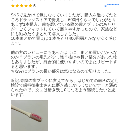
5
jsj********
SNSで見かけて気になっていましたが、購入を迷ってたと
ころドラッグストアで発見し、600円くらいでしたがとり
あえず1本購入、歯を磨いている際の歯とブラシのあたり
がすごくフィットしていて磨きやすかったので、家族など
にも勧めたくまとめて購入しました。

10本まとめて買えば１本あたり400円弱とかなり安く感じ
ます。

他の方のレビューにもあったように、まとめ買いだからな
のか？ブラシの毛先が少し雑？抜けや長い部分があった物
もありましたが、総合的に使いやすいのでまたリピートす
ると思います。

ちなみにブラシの長い部分は気になるので切りました。

追記:奇跡の歯ブラシに変えてから、はじめての歯科の定期
検診で歯科衛生士さんに磨き残しがほぼないです！と褒め
られたので、次回は磨き残し0になるよう継続したいと思
います。