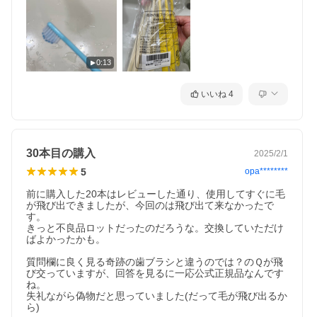
0:13
いいね
4
30本目の購入
2025/2/1
5
opa********
前に購入した20本はレビューした通り、使用してすぐに毛
が飛び出できましたが、今回のは飛び出て来なかったで
す。

きっと不良品ロットだったのだろうな。交換していただけ
ばよかったかも。

質問欄に良く見る奇跡の歯ブラシと違うのでは？のＱが飛
び交っていますが、回答を見るに一応公式正規品なんです
ね。

失礼ながら偽物だと思っていました(だって毛が飛び出るか
ら)
