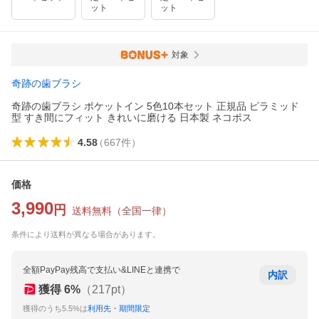
ット
ット
対象
奇跡の歯ブラシ
奇跡の歯ブラシ ポケットイン 5色10本セット 正規品 ピラミッド
型 すき間にフィット きれいに磨ける 日本製 ネコポス
4.58
（
667
件
）
価格
3,990
円
送料無料
（
全国一律
）
条件により送料が異なる場合があります。
全額PayPay残高で支払い&LINEと連携で
内訳
獲得
6
%
（
217
pt）
獲得のうち5.5%は
利用先・期間限定