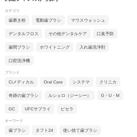
カテゴリ
歯磨き粉
電動歯ブラシ
マウスウォッシュ
デンタルフロス
その他デンタルケア
口臭予防
歯間ブラシ
ホワイトニング
入れ歯洗浄剤
口腔洗浄機
ブランド
Ciメディカル
Oral Care
システマ
クリニカ
奇跡の歯ブラシ
ルシェロ（ジーシー）
G・U・M
GC
UFCサプライ
ピセラ
キーワード
歯ブラシ
タフト24
使い捨て歯ブラシ