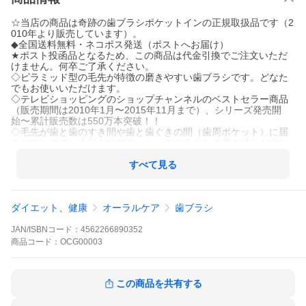
☆当店の商品は奇跡の歯ブラシポケットインの正規取扱品です（2
010年より販売しています）。
◆全国送料無料・ネコポス発送（ポストへお届け）
★ポスト投函品となるため、この商品は代金引換でご注文いただ
けません。何卒ご了承ください。
◇ピラミッド型の毛先が特徴の磨きやすい歯ブラシです。どなた
でもお使いいただけます。
◇テレビショッピングのショップチャンネルのベストセラー商品
（販売期間は2010年1月〜2015年11月まで）、シリーズ発売開
始〜累計販売数は550万本突破！！
◇毛先が歯と歯のすき間や歯と歯ぐきの間（歯周ポケット）に届
きやすいので、小刻みにブラッシングすることで磨き残しが少な
くなります。
◇ご使用の目安は３週間（毛先が広がってきたら取り換え時）で
すべて見る
す。
※本商品を他の販売サイト（フリマサイト含む）で転売されてい
るケースが見受けられます、転売目的のご注文はご遠慮下さい。
ダイエット、健康
オーラルケア
歯ブラシ
なお転売品について、弊社では一切品質等の責任を負いませんの
で充分ご注意ください。
奇跡の歯ブラシ 正規品 日本製 爆買
JAN/ISBNコード：
4562266890352
商品
コード：
OCG00003
この商品を共有する