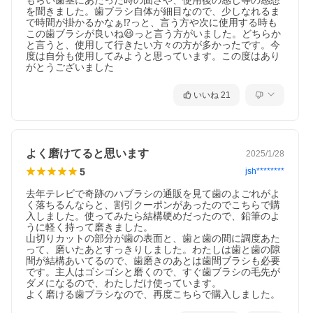
もらい歯茎にあたった時の固さや、使用後の感じ等の感想
を聞きました。歯ブラシ自体が細目なので、少しなれるま
で時間が掛かるかなぁ⁉️っと、言う方や次に使用する時も
この歯ブラシが良いね😃っと言う方がいました。どちらか
と言うと、使用して行きたい方々の方が多かったです。今
度は自分も使用してみようと思っています。この度はあり
がとうございました
いいね
21
よく磨けてると思います
2025/1/28
5
jsh********
去年テレビで奇跡のハブラシの通販を見て歯のよごれがよ
く落ちるんならと、割引クーポンがあったのでこちらで購
入しました。使ってみたら結構硬めだったので、鉛筆のよ
うに軽く持って磨きました。

山切りカットの部分が歯の表面と、歯と歯の間に調度あた
って、磨いたあとすっきりしました。わたしは歯と歯の隙
間が結構あいてるので、歯磨きのあとは歯間ブラシも必要
です。主人はゴシゴシと磨くので、すぐ歯ブラシの毛先が
ダメになるので、わたしだけ使っています。

よく磨ける歯ブラシなので、再度こちらで購入しました。