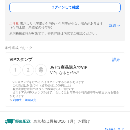
ログインして確認
ご注意
表示よりも実際の付与数・付与率が少ない場合があります
詳細
（付与上限、未確定の付与等）
原則税抜価格が対象です。特典詳細は内訳でご確認ください。
条件達成でおトク
VIPスタンプ
詳細
あと
3
商品購入でVIP
VIPになると+
3
％
※
・VIPスタンプを貯めるにはログインする必要があります
・この商品は対象です（通常価格1,600円以上）
・有効期限は最新のスタンプ獲得から60日間です
・当ストアのVIPスタンプが終了、もしくは付与条件や特典倍率等が変更される場合
があります
※
利用先・期間限定
東京都は最短8/10（月）お届け