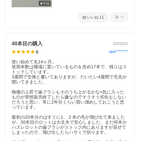
0:11
いいね
11
40本目の購入
2025/2/1
5
opa********
使い始めて丸14ヶ月。

使用本数は職場に置いているものを含め17本で、残りはス
トックしています。

3週間で交換と書いてありますが、だいたい4週間で毛先が
開いてきました。

物価の上昇で歯ブラシもそのうち上がるかな+気に入った
ものが突然販売終了したら嫌なのでそうそう劣化もしない
だろうと思い、常に2年分くらい買い溜めしておこうと思
っています。

最初の20本分のはすぐに1、２本の毛が飛び出て来ました
が、30本目のロットは大丈夫で安心しました。まだ何本か
ハズレロットの歯ブラシがストック内にありますが混ぜて
しまったので、飛び出したらハサミで切ります。
