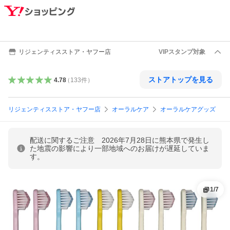
リジェンティスストア・ヤフー店
VIPスタンプ対象
ストアトップを見る
4.78
（
133
件
）
リジェンティスストア・ヤフー店
オーラルケア
オーラルケアグッズ
配送に関するご注意 2026年7月28日に熊本県で発生し
た地震の影響により一部地域へのお届けが遅延していま
す。
1
/
7