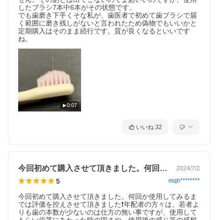
したブラシ7本中6本がその状態です。

でも歯磨き下手くそな私が、歯医者で初めて歯ブラシで届
く範囲に磨き残しがないと言われたため偽物でもいいかと
定期購入はそのまま続行です。質が良くなるといいです
ね。
0:07
いいね
32
今回初めて購入させて頂きました。何回か…
2024/7/2
5
mqh********
今回初めて購入させて頂きました。何回か使用してみるま
では評価を控えさせて頂きました❗️年配者の方々は、若者よ
りも歯の本数が少ないのは仕方の無い事ですが、使用して