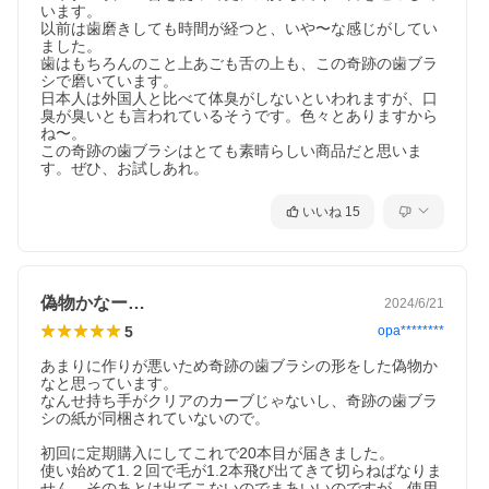
います。

以前は歯磨きしても時間が経つと、いや〜な感じがしてい
ました。

歯はもちろんのこと上あごも舌の上も、この奇跡の歯ブラ
シで磨いています。

日本人は外国人と比べて体臭がしないといわれますが、口
臭が臭いとも言われているそうです。色々とありますから
ね〜。

この奇跡の歯ブラシはとても素晴らしい商品だと思いま
す。ぜひ、お試しあれ。
いいね
15
偽物かなー…
2024/6/21
5
opa********
あまりに作りが悪いため奇跡の歯ブラシの形をした偽物か
なと思っています。

なんせ持ち手がクリアのカーブじゃないし、奇跡の歯ブラ
シの紙が同梱されていないので。

初回に定期購入にしてこれで20本目が届きました。

使い始めて1.２回で毛が1.2本飛び出てきて切らねばなりま
せん。そのあとは出てこないのでまあいいのですが、使用