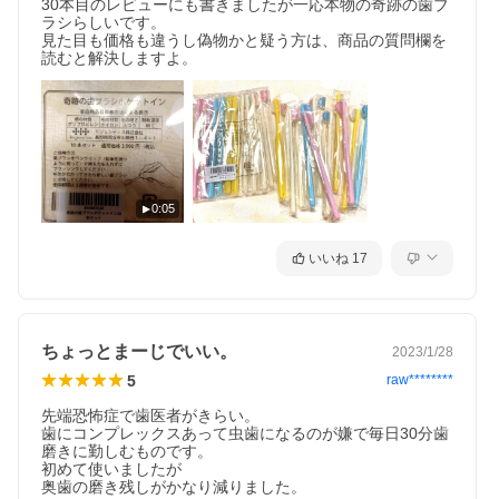
30本目のレビューにも書きましたが一応本物の奇跡の歯ブ
ラシらしいです。

見た目も価格も違うし偽物かと疑う方は、商品の質問欄を
読むと解決しますよ。
0:05
いいね
17
ちょっとまーじでいい。
2023/1/28
5
raw********
先端恐怖症で歯医者がきらい。

歯にコンプレックスあって虫歯になるのが嫌で毎日30分歯
磨きに勤しむものです。

初めて使いましたが

奥歯の磨き残しがかなり減りました。
