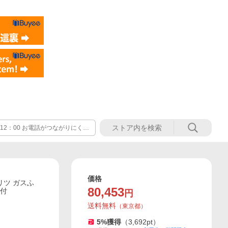
2：00 お電話がつながりにくい
ルにてお問合せをお願いいたしま
価格
ノーリツ ガスふ
80,453
ン付
円
送料無料
（
東京都
）
5
%獲得
（
3,692
pt）