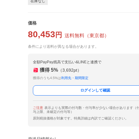
在庫なし
価格
80,453
円
送料無料
（
東京都
）
条件により送料が異なる場合があります。
全額PayPay残高で支払い&LINEと連携で
獲得
5
%
（
3,692
pt）
獲得のうち4.5%は
利用先・期間限定
ログインして確認
ご注意
表示よりも実際の付与数・付与率が少ない場合があります（
与上限、未確定の付与等）
原則税抜価格が対象です。特典詳細は内訳でご確認ください。