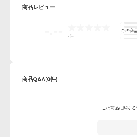
商品
レビュー
5
-.--
4
この
商
3
2
-
件
1
商品Q&A
(
0
件)
この
商品
に関する