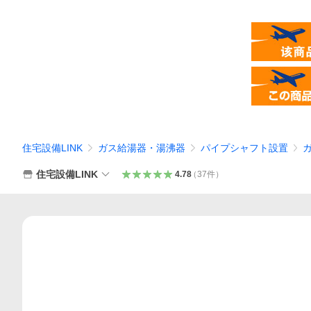
住宅設備LINK
ガス給湯器・湯沸器
パイプシャフト設置
住宅設備LINK
4.78
（
37
件
）