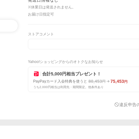
発送日情報なし
※休業日は発送されません。
お届け日指定可
ストアコメント
Yahoo!ショッピングからのオトクなお知らせ
合計5,000円相当プレゼント！
80,453
75,453
PayPayカード入会特典を使うと
円
円
うち2,000円相当は利用先・期間限定。他条件あり
違反申告