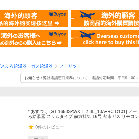
ガスふろ給湯器・ガス給湯器
ノーリツ
お知らせ：
弊社電話窓口業務について 電話対応時間 平日9：00～1
場合には、大変ご迷惑をおかけしますが、お問合せボタンからメー
す。
* あすつく [GT-1653SAWX-T-2 BL_13A+RC-D101] 
ろ給湯器 スリムタイプ 前方排気 16号 都市ガス リモコ
0
件のレビュー