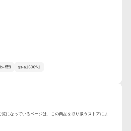
dx-f型l
gs-a1600f-1
ご覧になっているページは、この
商品
を取り扱うストアによ