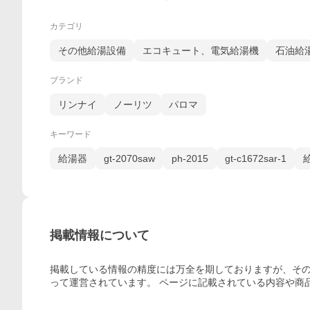
カテゴリ
その他給湯設備
エコキュート、電気給湯機
石油給
ブランド
リンナイ
ノーリツ
パロマ
キーワード
給湯器
gt-2070saw
ph-2015
gt-c1672sar-1
給
掲載情報について
掲載している情報の精度には万全を期しておりますが、その
って運営されています。 ページに記載されている内容
や商