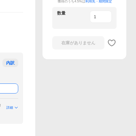
獲得のうち4.5%は
利用先・期間限定
数量
在庫がありません
内訳
付
詳細