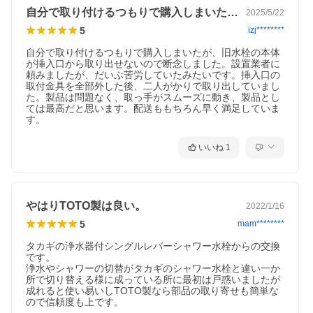
自分で取り付けるつもりで購入しまいたが…
2025/5/22
5
izj********
自分で取り付けるつもりで購入しまいたが、旧水栓の本体
が挿入口から取り出せないので断念しました。設置業者に
頼みましたが、だいぶ苦労していたみたいです。挿入口の
取付金具を全部外した後、二人がかりで取り出していまし
た。製品は問題なく、取っ手がスムーズに動き、製品とし
ては最高だと思います。配送ももちろん早く満足していま
す。
いいね
1
やはりTOTO製は良い。
2022/1/16
5
mam********
タカギの浄水器付シングルレバーシャワー水栓からの交換
です。

浄水やシャワーの切替がタカギのシャワー水栓と違い一か
所で切り替える様に成っている所に最初は戸惑いましたが
成れると使い易いしTOTO製なら部品の取り寄せも簡単な
ので信頼度も上です。