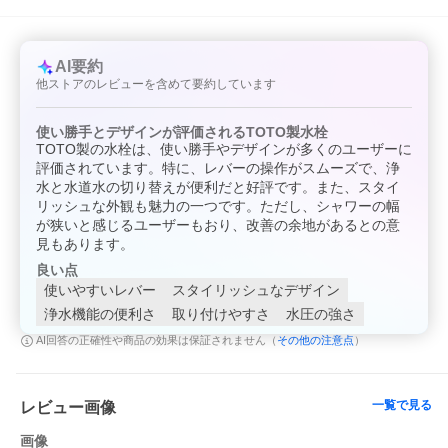
※気象条件、道路状況、輸送中の破損など、様々な理由でお届け
予定日に納品が出来ない場合がございます。
上記事由による納期延着による工事代金保証等の責任は負いか
ねますので、予め施工予定日から余裕を持ってご購入下さいます
AI要約
ようお願い致します。
他ストアのレビューを含めて要約しています
※当店の他ECショップと在庫を共有しております為、ご注文のタ
イミングによっては
使い勝手とデザインが評価されるTOTO製水栓
商品をご用意できない可能性がございます。予めご了承くださ
TOTO製の水栓は、使い勝手やデザインが多くのユーザーに
いますようお願い申し上げます。
評価されています。特に、レバーの操作がスムーズで、浄
※あす楽商品と同時にメーカーお取り寄せ商品をご注文されてい
水と水道水の切り替えが便利だと好評です。また、スタイ
る場合は、
リッシュな外観も魅力の一つです。ただし、シャワーの幅
お取り寄せ商品入荷後の発送となり、あす楽対象外となります
が狭いと感じるユーザーもおり、改善の余地があるとの意
のでご了承ください。
見もあります。
***********************************************************
良い点
使いやすいレバー
スタイリッシュなデザイン
浄水機能の便利さ
取り付けやすさ
水圧の強さ
その他の注意点
AI回答の正確性や商品の効果は保証されません（
）
一覧で見る
レビュー画像
画像