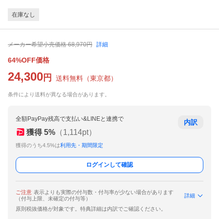
在庫なし
メーカー希望小売価格
68,970
円
詳細
64%OFF価格
24,300
円
送料無料
（
東京都
）
条件により送料が異なる場合があります。
全額PayPay残高で支払い&LINEと連携で
内訳
獲得
5
%
（
1,114
pt）
獲得のうち4.5%は
利用先・期間限定
ログインして確認
ご注意
表示よりも実際の付与数・付与率が少ない場合があります
詳細
（付与上限、未確定の付与等）
原則税抜価格が対象です。特典詳細は内訳でご確認ください。