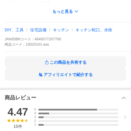
・浄水カートリッジ付属
もっと見る
【注意事項】
仕様などお間違い無いようにご注意ください。
仕様・対応機種などはメーカー公式サイトやカタログ等をご確認
ください。
DIY、工具
住宅設備
キッチン
キッチン蛇口、水栓
なお、万が一お間違いになられてご購入されても、
ご返品等はお受けいたしかねますのでご了承下さい。
JAN/ISBNコード：
4940577207760
商品
コード：
10020101-asu
※写真はメーカーカタログ掲載の代表写真を利用している場合が
ございます。
※写真はイメージとなりますので本商品の写真とは異なる場合が
この商品を共有する
ございます。
※カラー・仕様・対応機種等はメーカーにお問合せいただくかカ
タログをご確認ください。
アフィリエイトで紹介する
***********************************************************
ご購入にあたり下記の点にご注意下さい。
商品レビュー
※あす楽商品の発送は、商品ページ内の受付時間までのご注文及
び決済の確定が対象となります。
4.47
5
例外として、前払い（銀行振込・コンビニ決済等）を選択さ
4
れ、12時以降に決済された場合は翌営業日の出荷対応になりま
3
す。
2
（当店休業日：土・日・祝）
1
15
件