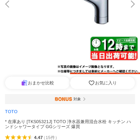
おまかせ比較
お気に入り
対象
TOTO
* 在庫あり [TKS05321J] TOTO 浄水器兼用混合水栓 キッチン ハ
ンドシャワータイプ GGシリーズ 爆買
4.47
（
15
件
）