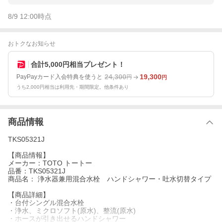
8/9 12:00
時点
おトクなお知らせ
合計5,000円相当プレゼント！
24,300
19,300
PayPayカード入会特典を使うと
円
円
うち2,000円相当は利用先・期間限定。他条件あり
商品情報
TKS05321J
【商品情報】
メーカー：TOTO トートー
品番：TKS05321J
商品名： 浄水器兼用混合水栓 ハンドシャワー・吐水切替タイプ
【商品詳細】
・台付シングル混合水栓
・浄水、ミクロソフト(原水)、整流(原水)
・ホースが引き出せるハンドシャワー