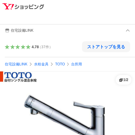
住宅設備LINK
ストアトップを見る
4.78
（
37
件
）
住宅設備LINK
水栓金具
TOTO
台所用
1
/
2