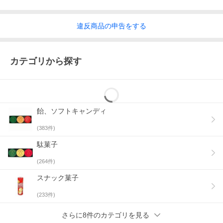
違反
商品の
申告をする
カテゴリから探す
飴、ソフトキャンディ
(
383
件)
駄菓子
(
264
件)
スナック菓子
(
233
件)
さらに8件のカテゴリを見る