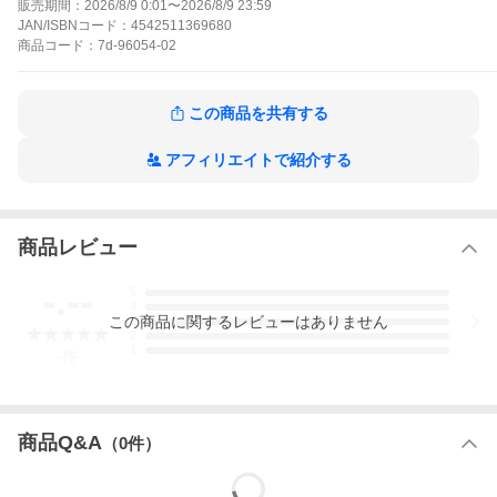
販売期間：
2026/8/9 0:01
〜
2026/8/9 23:59
JAN/ISBNコード：
4542511369680
商品
コード：
7d-96054-02
【送料について】
北海道、沖縄、離島は送料を頂きます。
この商品を共有する
【代引きについて】
こちらの商品は、代引きでの出荷は受け付けておりません。
アフィリエイトで紹介する
商品レビュー
-.--
5
4
この
商品
に関するレビューはありません
3
2
1
-
件
商品Q&A
（
0
件）