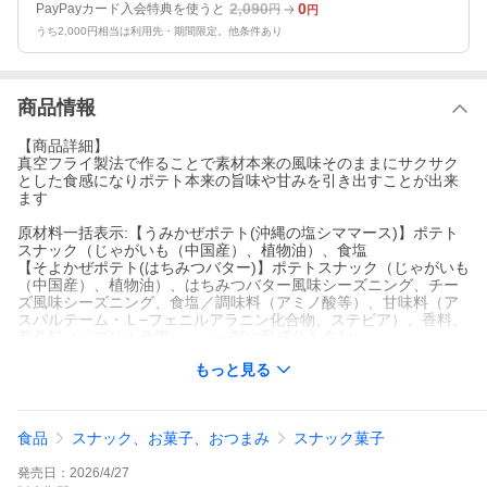
2,090
0
PayPayカード入会特典を使うと
円
円
うち2,000円相当は利用先・期間限定。他条件あり
商品情報
【商品詳細】
真空フライ製法で作ることで素材本来の風味そのままにサクサク
とした食感になりポテト本来の旨味や甘みを引き出すことが出来
ます
原材料一括表示:【うみかぜポテト(沖縄の塩シママース)】ポテト
スナック（じゃがいも（中国産）、植物油）、食塩
【そよかぜポテト(はちみつバター)】ポテトスナック（じゃがいも
（中国産）、植物油）、はちみつバター風味シーズニング、チー
ズ風味シーズニング、食塩／調味料（アミノ酸等）、甘味料（ア
スパルテーム・Ｌ−フェニルアラニン化合物、ステビア）、香料、
着色料（パプリカ色素）、（一部に乳成分を含む）
8大アレルゲン:乳成分
もっと見る
製造国:日本
内容量:うみかぜポテト(沖縄の塩シママース）、そよかぜポテト
（はちみつバター）×各16g×3袋
保管方法:常温
食品
スナック、お菓子、おつまみ
スナック菓子
賞味期限:常温185日
メーカー名：株式会社アデリー
発売日：
2026/4/27