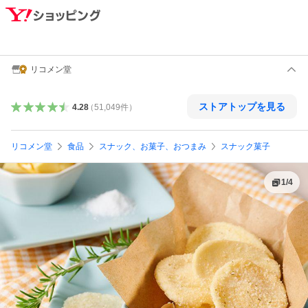
リコメン堂
ストアトップを見る
4.28
（
51,049
件
）
リコメン堂
食品
スナック、お菓子、おつまみ
スナック菓子
1
/
4