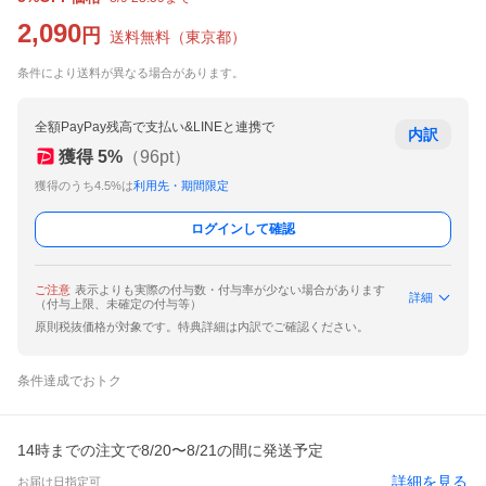
2,090
円
送料無料
（
東京都
）
条件により送料が異なる場合があります。
全額PayPay残高で支払い&LINEと連携で
内訳
獲得
5
%
（
96
pt）
獲得のうち4.5%は
利用先・期間限定
ログインして確認
ご注意
表示よりも実際の付与数・付与率が少ない場合があります
詳細
（付与上限、未確定の付与等）
原則税抜価格が対象です。特典詳細は内訳でご確認ください。
条件達成でおトク
14時までの注文で8/20〜8/21の間に発送予定
詳細を見る
お届け日指定可