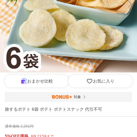
おまかせ比較
お気に入り
対象
旅するポテト 6袋 ポテト ポテトスナック 代引不可
通常価格
2,201
円
5%OFF価格
8/9 23:59まで