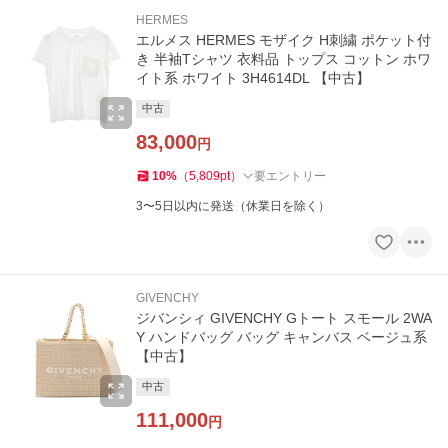
HERMES
エルメス HERMES モザイク H刺繍 ポケット付
き 半袖Tシャツ 衣料品 トップス コットン ホワ
イト系 ホワイト 3H4614DL 【中古】
中古
83,000
円
10
%
（
5,809
pt
）
要エントリー
3〜5日以内に発送（休業日を除く）
GIVENCHY
ジバンシィ GIVENCHY Gトート スモール 2WA
Y ハンドバッグ バッグ キャンバス ベージュ系
【中古】
中古
111,000
円