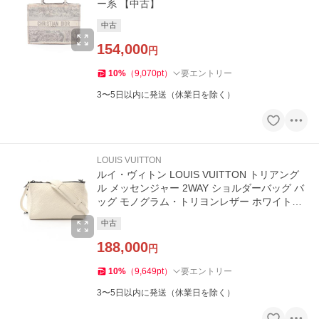
ー系 【中古】
中古
154,000
円
10
%
（
9,070
pt
）
要エントリー
3〜5日以内に発送（休業日を除く）
LOUIS VUITTON
ルイ・ヴィトン LOUIS VUITTON トリアング
ル メッセンジャー 2WAY ショルダーバッグ バ
ッグ モノグラム・トリヨンレザー ホワイト系
M
中古
188,000
円
10
%
（
9,649
pt
）
要エントリー
3〜5日以内に発送（休業日を除く）