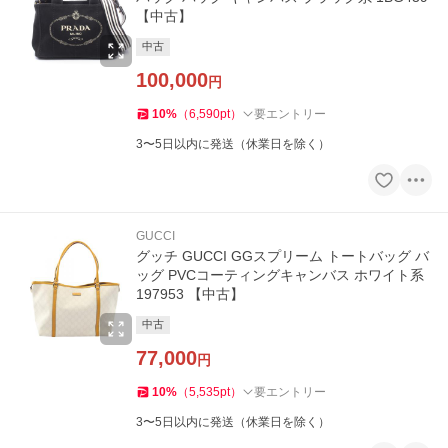
【中古】
中古
100,000
円
10
%
（
6,590
pt
）
要エントリー
3〜5日以内に発送（休業日を除く）
GUCCI
グッチ GUCCI GGスプリーム トートバッグ バ
ッグ PVCコーティングキャンバス ホワイト系
197953 【中古】
中古
77,000
円
10
%
（
5,535
pt
）
要エントリー
3〜5日以内に発送（休業日を除く）