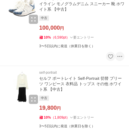
イライン モノグラムデニム スニーカー 靴 ホワ
イト系 【中古】
中古
100,000
円
10
%
（
6,590
pt
）
要エントリー
3〜5日以内に発送（休業日を除く）
self-portrait
セルフ ポートレイト Self-Portrait 切替 プリー
ツ ワンピース 衣料品 トップス その他 ホワイ
ト系 【中古】
中古
19,800
円
10
%
（
1,809
pt
）
要エントリー
3〜5日以内に発送（休業日を除く）