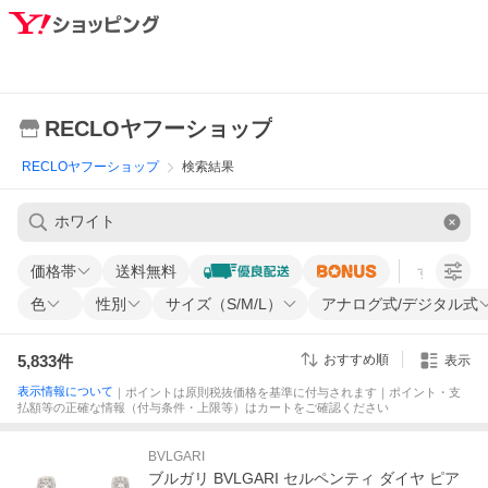
RECLOヤフーショップ
RECLOヤフーショップ
検索結果
価格帯
送料無料
すべての条
色
性別
サイズ（S/M/L）
アナログ式/デジタル式
5,833
件
おすすめ順
表示
表示情報について
｜ポイントは原則税抜価格を基準に付与されます｜ポイント・支
払額等の正確な情報（付与条件・上限等）はカートをご確認ください
BVLGARI
ブルガリ BVLGARI セルペンティ ダイヤ ピア