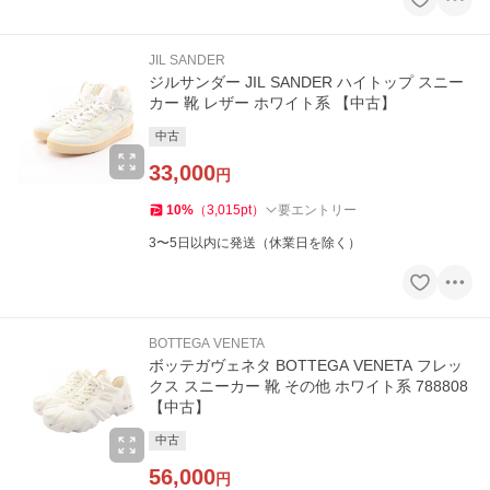
JIL SANDER
ジルサンダー JIL SANDER ハイトップ スニー
カー 靴 レザー ホワイト系 【中古】
中古
33,000
円
10
%
（
3,015
pt
）
要エントリー
3〜5日以内に発送（休業日を除く）
BOTTEGA VENETA
ボッテガヴェネタ BOTTEGA VENETA フレッ
クス スニーカー 靴 その他 ホワイト系 788808
【中古】
中古
56,000
円