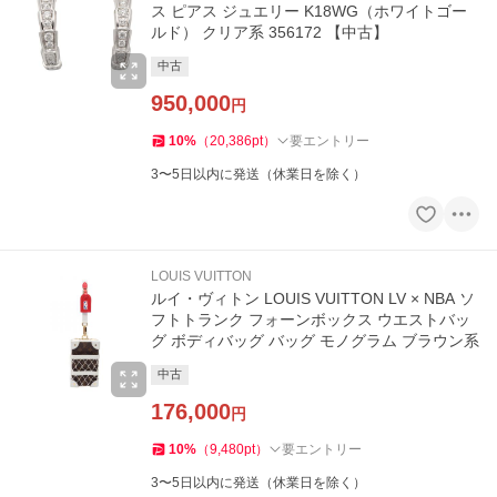
ス ピアス ジュエリー K18WG（ホワイトゴー
ルド） クリア系 356172 【中古】
中古
950,000
円
10
%
（
20,386
pt
）
要エントリー
3〜5日以内に発送（休業日を除く）
LOUIS VUITTON
ルイ・ヴィトン LOUIS VUITTON LV × NBA ソ
フトトランク フォーンボックス ウエストバッ
グ ボディバッグ バッグ モノグラム ブラウン系
中古
176,000
円
10
%
（
9,480
pt
）
要エントリー
3〜5日以内に発送（休業日を除く）