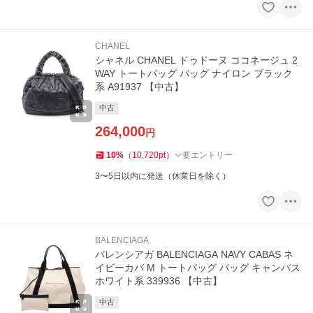
CHANEL
シャネル CHANEL ドゥドーヌ ココネージュ 2
WAY トートバッグ バッグ ナイロン ブラック
系 A91937 【中古】
中古
264,000
円
10
%
（
10,720
pt
）
要エントリー
3〜5日以内に発送（休業日を除く）
BALENCIAGA
バレンシアガ BALENCIAGA NAVY CABAS ネ
イビーカバ M トートバッグ バッグ キャンバス
ホワイト系 339936 【中古】
中古