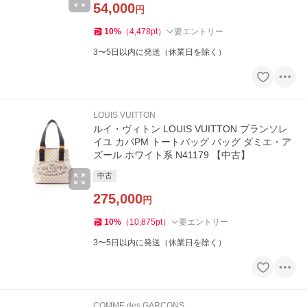
54,000
円
10
%
（
4,478
pt
）
要エントリー
3〜5日以内に発送（休業日を除く）
LOUIS VUITTON
ルイ・ヴィトン LOUIS VUITTON プランソレ
イユ カバPM トートバッグ バッグ ダミエ・ア
ズール ホワイト系 N41179 【中古】
中古
275,000
円
10
%
（
10,875
pt
）
要エントリー
3〜5日以内に発送（休業日を除く）
COMME des GARCONS