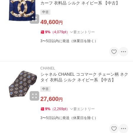
カーフ 衣料品 シルク ネイビー系 【中古】
中古
49,600
円
9
%
（
4,079
pt
）
要エントリー
3〜5日以内に発送（休業日を除く）
CHANEL
シャネル CHANEL ココマーク チェーン柄 ネク
タイ 衣料品 シルク ネイビー系 【中古】
中古
27,600
円
9
%
（
2,269
pt
）
要エントリー
3〜5日以内に発送（休業日を除く）