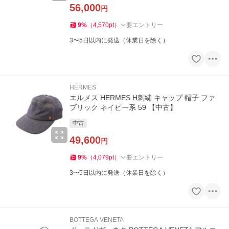
56,000
円
9
%
（
4,570
pt
）
要エントリー
3〜5日以内に発送（休業日を除く）
HERMES
エルメス HERMES H刺繍 キャップ 帽子 ファ
ブリック ネイビー系 59 【中古】
中古
49,600
円
9
%
（
4,079
pt
）
要エントリー
3〜5日以内に発送（休業日を除く）
BOTTEGA VENETA