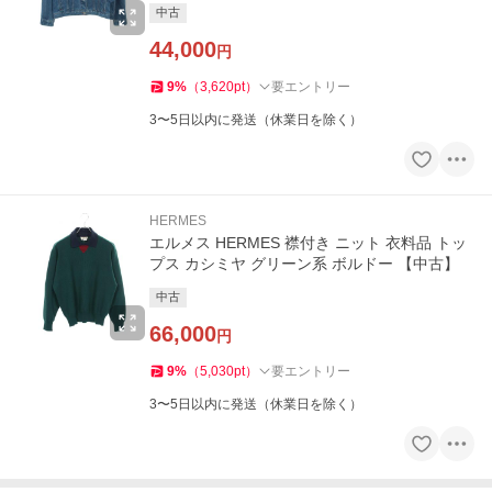
中古
44,000
円
9
%
（
3,620
pt
）
要エントリー
3〜5日以内に発送（休業日を除く）
HERMES
エルメス HERMES 襟付き ニット 衣料品 トッ
プス カシミヤ グリーン系 ボルドー 【中古】
中古
66,000
円
9
%
（
5,030
pt
）
要エントリー
3〜5日以内に発送（休業日を除く）