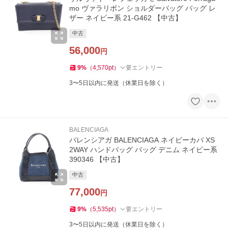
mo ヴァラリボン ショルダーバッグ バッグ レ
ザー ネイビー系 21-G462 【中古】
中古
56,000
円
9
%
（
4,570
pt
）
要エントリー
3〜5日以内に発送（休業日を除く）
BALENCIAGA
バレンシアガ BALENCIAGA ネイビーカバ XS
2WAY ハンドバッグ バッグ デニム ネイビー系
390346 【中古】
中古
77,000
円
9
%
（
5,535
pt
）
要エントリー
3〜5日以内に発送（休業日を除く）