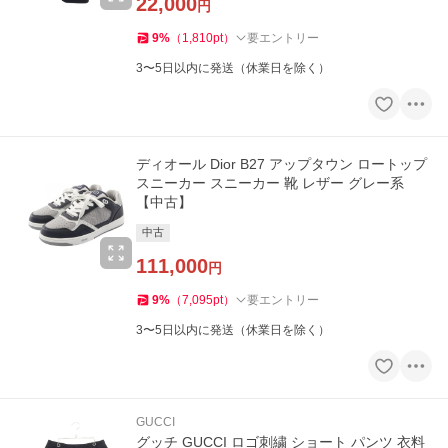
22,000
円
9
%
（
1,810
pt
）
要エントリー
3〜5日以内に発送（休業日を除く）
ディオール Dior B27 アップタウン ロートップ
スニーカー スニーカー 靴 レザー グレー系
【中古】
中古
111,000
円
9
%
（
7,095
pt
）
要エントリー
3〜5日以内に発送（休業日を除く）
GUCCI
グッチ GUCCI ロゴ刺繍 ショート パンツ 衣料