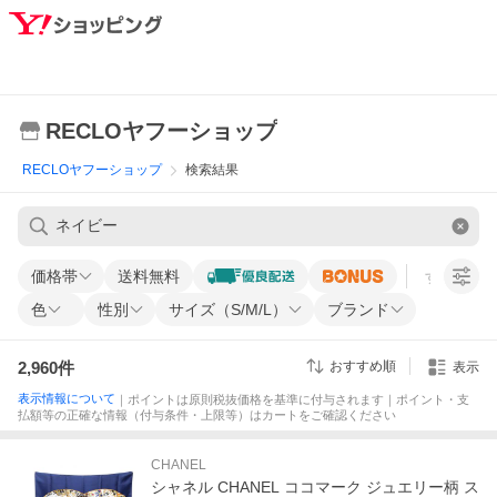
RECLOヤフーショップ
RECLOヤフーショップ
検索結果
価格帯
送料無料
すべての条
色
性別
サイズ（S/M/L）
ブランド
2,960
件
おすすめ順
表示
表示情報について
｜ポイントは原則税抜価格を基準に付与されます｜ポイント・支
払額等の正確な情報（付与条件・上限等）はカートをご確認ください
CHANEL
シャネル CHANEL ココマーク ジュエリー柄 ス