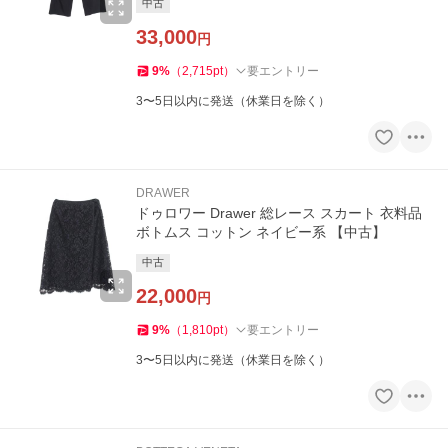
中古
33,000
円
9
%
（
2,715
pt
）
要エントリー
3〜5日以内に発送（休業日を除く）
DRAWER
ドゥロワー Drawer 総レース スカート 衣料品
ボトムス コットン ネイビー系 【中古】
中古
22,000
円
9
%
（
1,810
pt
）
要エントリー
3〜5日以内に発送（休業日を除く）