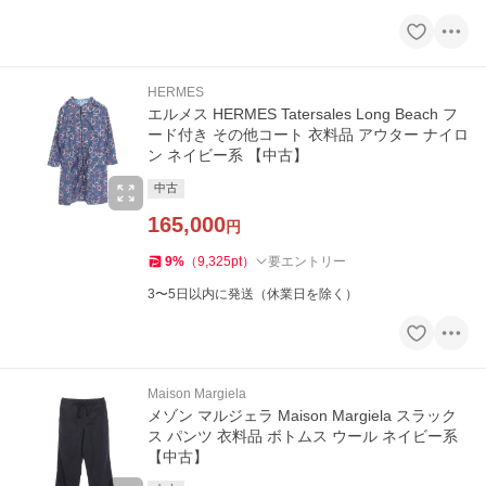
HERMES
エルメス HERMES Tatersales Long Beach フ
ード付き その他コート 衣料品 アウター ナイロ
ン ネイビー系 【中古】
中古
165,000
円
9
%
（
9,325
pt
）
要エントリー
3〜5日以内に発送（休業日を除く）
Maison Margiela
メゾン マルジェラ Maison Margiela スラック
ス パンツ 衣料品 ボトムス ウール ネイビー系
【中古】