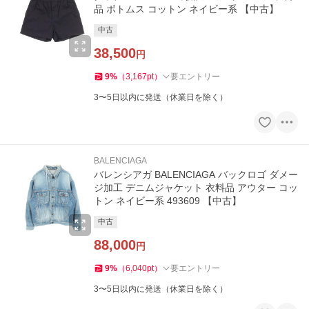
品 ボトムス コットン ネイビー系 【中古】
中古
38,500
円
9
%
（
3,167
pt
）
要エントリー
3〜5日以内に発送（休業日を除く）
BALENCIAGA
バレンシアガ BALENCIAGA バックロゴ ダメー
ジ加工 デニムジャケット 衣料品 アウター コッ
トン ネイビー系 493609 【中古】
中古
88,000
円
9
%
（
6,040
pt
）
要エントリー
3〜5日以内に発送（休業日を除く）