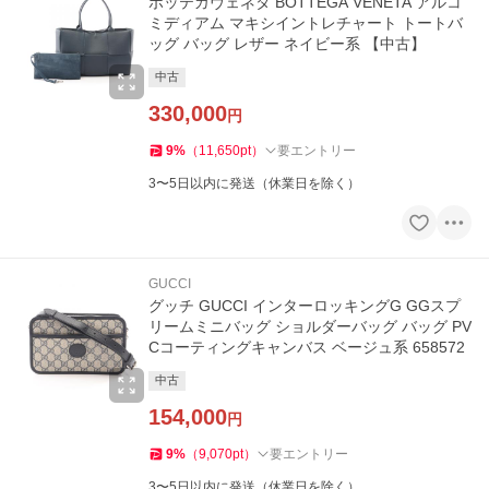
ボッテガヴェネタ BOTTEGA VENETA アルコ
ミディアム マキシイントレチャート トートバ
ッグ バッグ レザー ネイビー系 【中古】
中古
330,000
円
9
%
（
11,650
pt
）
要エントリー
3〜5日以内に発送（休業日を除く）
GUCCI
グッチ GUCCI インターロッキングG GGスプ
リームミニバッグ ショルダーバッグ バッグ PV
Cコーティングキャンバス ベージュ系 658572
中古
154,000
円
9
%
（
9,070
pt
）
要エントリー
3〜5日以内に発送（休業日を除く）