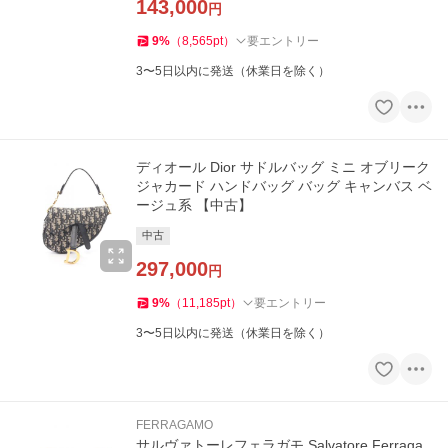
143,000
円
9
%
（
8,565
pt
）
要エントリー
3〜5日以内に発送（休業日を除く）
ディオール Dior サドルバッグ ミニ オブリーク
ジャカード ハンドバッグ バッグ キャンバス ベ
ージュ系 【中古】
中古
297,000
円
9
%
（
11,185
pt
）
要エントリー
3〜5日以内に発送（休業日を除く）
FERRAGAMO
サルヴァトーレフェラガモ Salvatore Ferraga