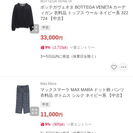
BOTTEGA VENETA
ボッテガヴェネタ BOTTEGA VENETA カーデ
ィガン 衣料品 トップス ウール ネイビー系 322
724 【中古】
中古
33,000
円
9
%
（
2,715
pt
）
要エントリー
3〜5日以内に発送（休業日を除く）
Max Mara
マックスマーラ MAX MARA ドット柄 パンツ
衣料品 ボトムス シルク ネイビー系 【中古】
中古
11,000
円
9
%
（
905
pt
）
要エントリー