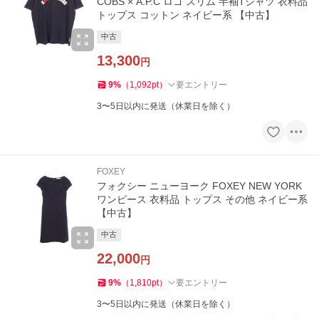
COBS × A.P.C ロゴ スリム 半袖Tシャツ 衣料品
トップス コットン ネイビー系 【中古】
中古
13,300
円
9
%
（
1,092
pt
）
要エントリー
3〜5日以内に発送（休業日を除く）
FOXEY
フォクシー ニューヨーク FOXEY NEW YORK
ワンピース 衣料品 トップス その他 ネイビー系
【中古】
中古
22,000
円
9
%
（
1,810
pt
）
要エントリー
3〜5日以内に発送（休業日を除く）