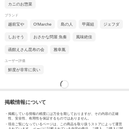
カニのお惣菜
ブランド
越前宝や
O!Marche
島の人
甲羅組
ジェフダ
しおそう
おさかな問屋 魚奏
風味絶佳
函館えさん昆布の会
雅幸胤
ユーザー評価
鮮度が非常に良い
掲載情報について
・掲載している情報の精度には万全を期しておりますが、その内容の正確
性、安全性、有用性を保証するものではありません。
・現在ご覧になっているページは、この
商品
を取り扱うストアによって運営
されています。 ページに記載されている内容
や商品、ご購入
、ご購入に関