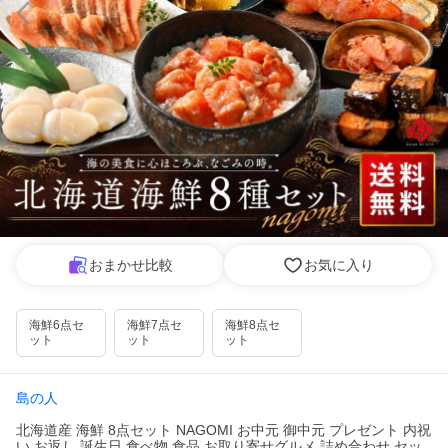
おまかせ比較
お気に入り
海鮮6点セ
海鮮7点セ
海鮮8点セ
ット
ット
ット
島の人
北海道産 海鮮 8点セット NAGOMI お中元 御中元 プレゼント 内祝
い お返し 誕生日 食べ物 食品 お取り寄せグルメ 詰め合わせ セッ