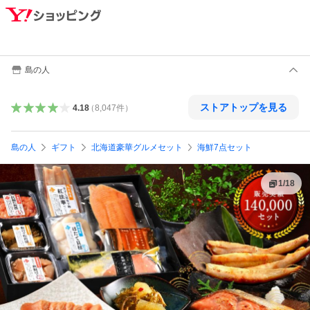
島の人
ストアトップを見る
4.18
（
8,047
件
）
島の人
ギフト
北海道豪華グルメセット
海鮮7点セット
1
/
18