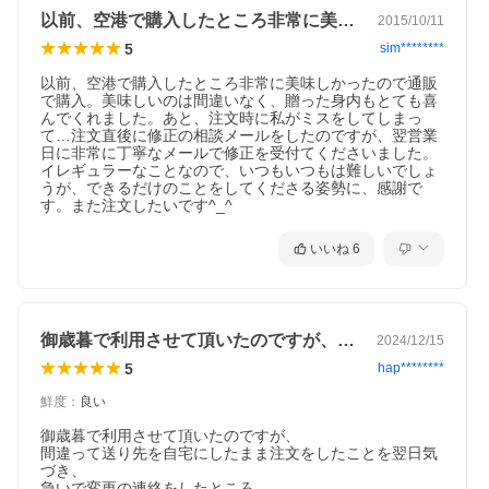
以前、空港で購入したところ非常に美味し…
2015/10/11
5
sim********
以前、空港で購入したところ非常に美味しかったので通販
で購入。美味しいのは間違いなく、贈った身内もとても喜
んでくれました。あと、注文時に私がミスをしてしまっ
て…注文直後に修正の相談メールをしたのですが、翌営業
日に非常に丁寧なメールで修正を受付てくださいました。
イレギュラーなことなので、いつもいつもは難しいでしょ
うが、できるだけのことをしてくださる姿勢に、感謝で
す。また注文したいです^_^
いいね
6
御歳暮で利用させて頂いたのですが、間違…
2024/12/15
5
hap********
鮮度
：
良い
御歳暮で利用させて頂いたのですが、

間違って送り先を自宅にしたまま注文をしたことを翌日気
づき、

急いで変更の連絡をしたところ
