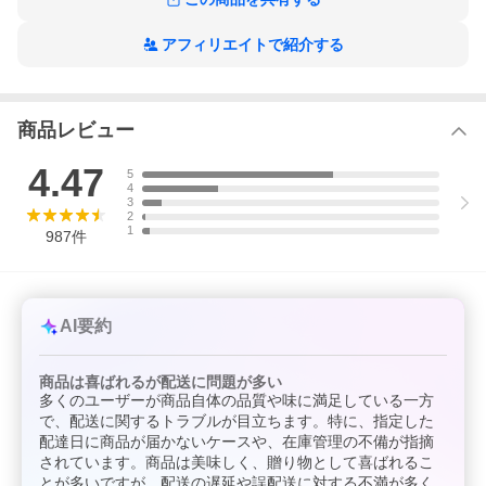
他の商品とは同梱できません。
アフィリエイトで紹介する
■賞味期限
冷凍保存で1か月程度
※ギフト箱裏側の賞味期限をご確認の上、お早めにお召し上がり
下さい。
商品レビュー
4.47
5
4
3
2
1
987
件
AI要約
商品は喜ばれるが配送に問題が多い
多くのユーザーが商品自体の品質や味に満足している一方
で、配送に関するトラブルが目立ちます。特に、指定した
配達日に商品が届かないケースや、在庫管理の不備が指摘
されています。商品は美味しく、贈り物として喜ばれるこ
とが多いですが、配送の遅延や誤配送に対する不満が多く