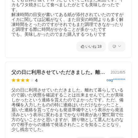
カもワタ焼きにして食べましたがとても美味しかったで
す。

解凍時間の目安が書いてある紙が添付されていたのですが
イカに関しては記載がなく、また目安の時間よりも多く解
凍時間をとったのですがそれでもまだ調理できなかったり
と調理する際に時間がかかることが多かったです

でも、美味しかったのでまた購入するつもりです
いいね
18
父の日に利用させていただきました。離れ…
2021/8/5
4
oag********
父の日に利用させていただきました。離れて暮らしている
ので届いた状態を確認することは出来ませんでしたが美味
しかったという連絡を貰えたのでよかったです。ただ、備
考欄を入力したものの特に連絡はいただけなかったこと、
届いた連絡を貰ってからも発送準備中という表示から発送
済みという表示に変わるまでかなり時差があり繁忙期で仕
方のないことかと思いますが、贈り物として選んだものな
ので相手からの連絡で発送されたことを知ることとなり、
少し残念でした。