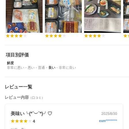
項目別評価
鮮度
非常に悪い
・
悪い
・
普通
・
良い
・
非常に良い
レビュー一覧
レビュー内容
（口コミ）
美味い╰(*´︶`*)╯♡
2025/8/30
4
exm********