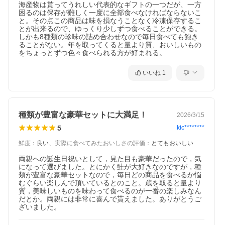
海産物は貰ってうれしい代表的なギフトの一つだが、一方
困るのは保存が難しく一度に全部食べなければならないこ
と。その点この商品は味を損なうことなく冷凍保存するこ
とが出来るので、ゆっくり少しずつ食べることができる。
しかも8種類の珍味の詰め合わせなので毎日食べても飽き
ることがない。年を取ってくると量より質、おいしいもの
をちょっとずつ色々食べられる方が好まれる。
いいね
1
種類が豊富な豪華セットに大満足！
2026/3/15
5
kic********
鮮度
：
良い
、
実際に食べてみたおいしさの評価
：
とてもおいしい
両親への誕生日祝いとして，見た目も豪華だったので，気
になって選びました。とにかく鮭が大好きなのですが，種
類が豊富な豪華セットなので，毎日どの商品を食べるか悩
むぐらい楽しんで頂いているとのこと。歳を取ると量より
質，美味しいものを味わって食べるのが一番の楽しみなん
だとか。両親には非常に喜んで貰えました。ありがとうご
ざいました。