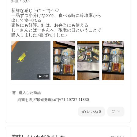
鮮度
：
良い
新鮮な感じ╰(*´︶`*)╯♡

一品ずつ小分けなので、食べる時に冷凍庫から

出して食べれる

家族にも好評。鮭は、お弁当にも使える

じーさんとばーさんへ、敬老の日ということで

購入しました♪喜ばれました♪
0:30
購入した商品
納期を選択/最短発送[cd*]A71-19737-11830
いいね
6