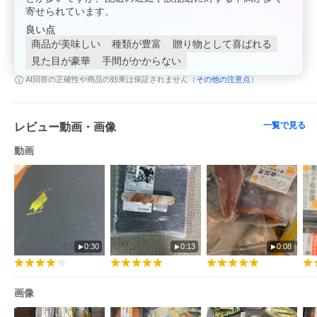
寄せられています。
良い点
商品が美味しい
種類が豊富
贈り物として喜ばれる
見た目が豪華
手間がかからない
その他の注意点
AI回答の正確性や商品の効果は保証されません（
）
一覧で見る
レビュー動画・画像
動画
0:30
0:13
0:08
画像