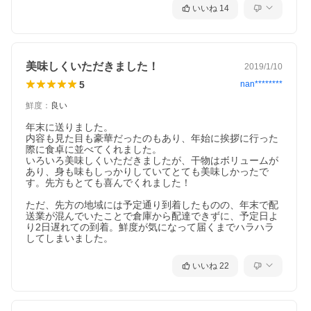
いいね
14
美味しくいただきました！
2019/1/10
5
nan********
鮮度
：
良い
年末に送りました。

内容も見た目も豪華だったのもあり、年始に挨拶に行った
際に食卓に並べてくれました。

いろいろ美味しくいただきましたが、干物はボリュームが
あり、身も味もしっかりしていてとても美味しかったで
す。先方もとても喜んでくれました！

ただ、先方の地域には予定通り到着したものの、年末で配
送業が混んでいたことで倉庫から配達できずに、予定日よ
り2日遅れての到着。鮮度が気になって届くまでハラハラ
してしまいました。
いいね
22