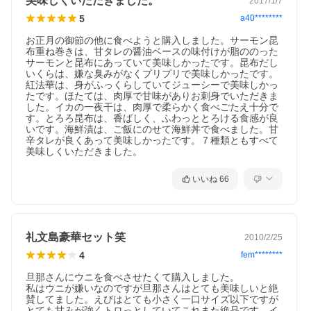
美味しくいただきました。
2017/1/7
5
a40********
お正月の御節の他に食べようと購入しました。サーモン昆
布重ね巻きは、甘タレの醤油ベースの味付けが脂ののった
サーモンと昆布にあっていて美味しかったです。昆布だし
いくらは、嫌な臭みがなくプリプリで美味しかったです。
紅法華は、身がふっくらしていてジューシーで美味しかっ
たです。ほたては、肉厚で甘味がありお刺身でいただきま
した。イカの一夜干は、肉厚で柔らかく食べごたえ十分で
す。とろろ昆布は、香ばしく、ふわっととろける食感が良
いです。海鮮漬は、ご飯にのせて海鮮丼で食べました。甘
辛タレが良くあって美味しかったです。７種類ともすべて
美味しくいただきました。
いいね
66
礼文島豪華セット笑
2010/2/25
4
fem********
旦那さんにウニを食べさせたくて購入しました。

私はウニが嫌いなのですが旦那さんはとても美味しいと絶
賛してました。えびはとても小さく一口サイズ以下ですが
とても甘みが強くトロっとしていてこれまた絶品です。イ