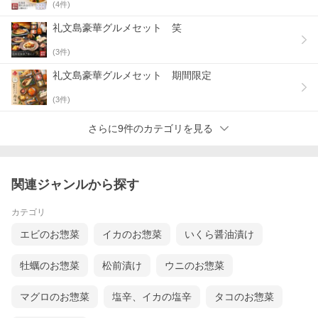
(
4
件)
礼文島豪華グルメセット 笑
(
3
件)
礼文島豪華グルメセット 期間限定
(
3
件)
さらに9件のカテゴリを見る
関連ジャンルから探す
カテゴリ
エビのお惣菜
イカのお惣菜
いくら醤油漬け
牡蠣のお惣菜
松前漬け
ウニのお惣菜
マグロのお惣菜
塩辛、イカの塩辛
タコのお惣菜