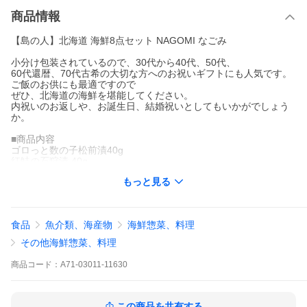
商品情報
【島の人】北海道 海鮮8点セット NAGOMI なごみ
小分け包装されているので、30代から40代、50代、
60代還暦、70代古希の大切な方へのお祝いギフトにも人気です。
ご飯のお供にも最適ですので
ぜひ、北海道の海鮮を堪能してください。
内祝いのお返しや、お誕生日、結婚祝いとしてもいかがでしょう
か。
■商品内容
ゴロっと数の子松前漬40g
紅鮭の石狩漬 40g
昆布だし秋鮭ほぐし40g
もっと見る
サーモンハラス昆布重ね巻（1/3）
北海道産 秋鮭切り身（西京漬け）80g
秋鮭刺身（柵） 120g
北海道産 紅法華スティック3本
食品
魚介類、海産物
海鮮惣菜、料理
北海道産 ほたて貝柱100g
その他海鮮惣菜、料理
■アレルギー表示
えび・小麦・いか・さけ・大豆
商品
コード：
A71-03011-11630
■配送温度帯
冷凍便
※複数の商品をご注文のお客さまへ本商品はギフト商品のため、
この商品を共有する