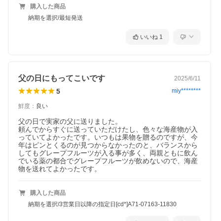
購入した商品
納期を選択/最短発送
いいね
1
父の日にもってこいです
2025/6/11
5
miy********
鮮度
：
良い
父の日で実家の父に送りました。

頼んでからすぐに送っていただけたし、色々な海産物が入
っていてよかったです。いつもは果物を贈るのですが、今
年はピンとくるのが見つからなかったのと、バランスから
してもグレープフルーツが入る事が多く、両親ともに飲ん
でいる薬の都合でグレープフルーツが飲めないので、海産
物を送れてよかったです。
購入した商品
納期を選択/3営業日以降の指定日[cd*]A71-07163-11830