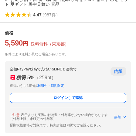
ト 夏ギフト 暑中見舞い 景品
4.47
（
987
件
）
価格
5,590
円
送料無料
（
東京都
）
条件により送料が異なる場合があります。
全額PayPay残高で支払い&LINEと連携で
内訳
獲得
5
%
（
259
pt）
獲得のうち4.5%は
利用先・期間限定
ログインして確認
ご注意
表示よりも実際の付与数・付与率が少ない場合があります
詳細
（付与上限、未確定の付与等）
原則税抜価格が対象です。特典詳細は内訳でご確認ください。