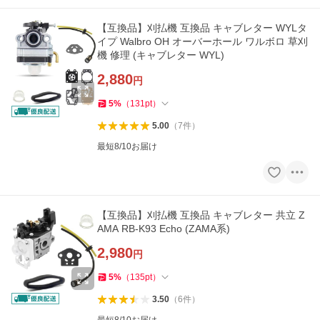
【互換品】刈払機 互換品 キャブレター WYLタ
イプ Walbro OH オーバーホール ワルボロ 草刈
機 修理 (キャブレター WYL)
2,880
円
5
%
（
131
pt
）
5.00
（
7
件
）
最短8/10お届け
【互換品】刈払機 互換品 キャブレター 共立 Z
AMA RB-K93 Echo (ZAMA系)
2,980
円
5
%
（
135
pt
）
3.50
（
6
件
）