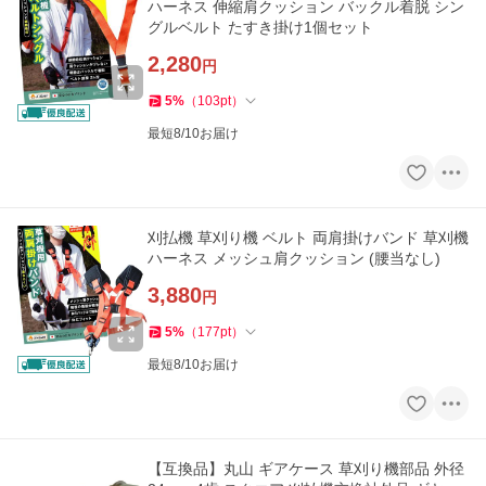
ハーネス 伸縮肩クッション バックル着脱 シン
グルベルト たすき掛け1個セット
2,280
円
5
%
（
103
pt
）
最短8/10お届け
刈払機 草刈り機 ベルト 両肩掛けバンド 草刈機
ハーネス メッシュ肩クッション (腰当なし)
3,880
円
5
%
（
177
pt
）
最短8/10お届け
【互換品】丸山 ギアケース 草刈り機部品 外径