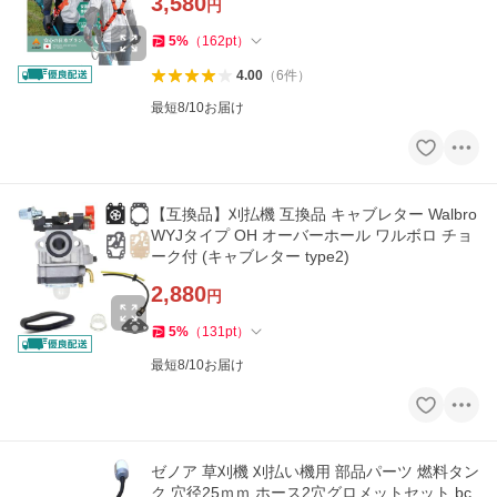
3,580
円
5
%
（
162
pt
）
4.00
（
6
件
）
最短8/10お届け
【互換品】刈払機 互換品 キャブレター Walbro
WYJタイプ OH オーバーホール ワルボロ チョ
ーク付 (キャブレター type2)
2,880
円
5
%
（
131
pt
）
最短8/10お届け
ゼノア 草刈機 刈払い機用 部品パーツ 燃料タン
ク 穴径25ｍｍ ホース2穴グロメットセット bc