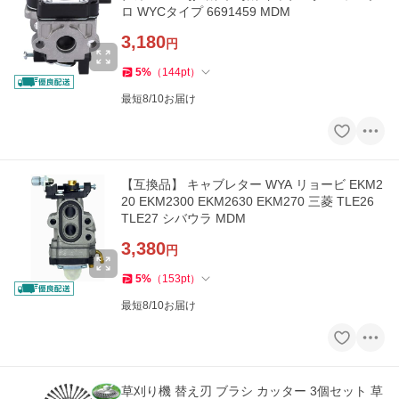
ロ WYCタイプ 6691459 MDM
3,180
円
5
%
（
144
pt
）
最短8/10お届け
【互換品】 キャブレター WYA リョービ EKM2
20 EKM2300 EKM2630 EKM270 三菱 TLE26
TLE27 シバウラ MDM
3,380
円
5
%
（
153
pt
）
最短8/10お届け
草刈り機 替え刃 ブラシ カッター 3個セット 草