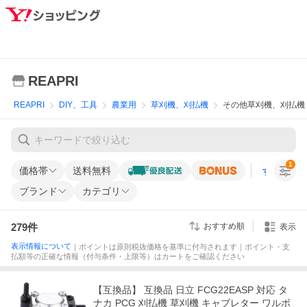
REAPRI
REAPRI
DIY、工具
農業用
草刈機、刈払機
その他草刈機、刈払機
1
価格帯
送料無料
すべての条
ブランド
カテゴリ
279
件
おすすめ順
表示
表示情報について
｜ポイントは原則税抜価格を基準に付与されます｜ポイント・支
払額等の正確な情報（付与条件・上限等）はカートをご確認ください
【互換品】 互換品 日立 FCG22EASP 対応 タ
ナカ PCG 刈払機 草刈機 キャブレター ワルボ