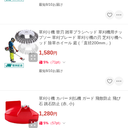
最短8/10お届け
草刈り機 替刃 雑草ブラシヘッド 草刈機用チッ
プソー 草刈ブレード 草刈り機の刃 芝刈り機ヘ
ッド 除草ホイール 庭 (「直径200mm」)
1,580
円
5
%
（
71
pt
）
最短8/10お届け
草刈り機 カバー 刈払機 ガード 飛散防止 飛び
石 跳石防止 (赤, 小)
1,280
円
5
%
（
57
pt
）