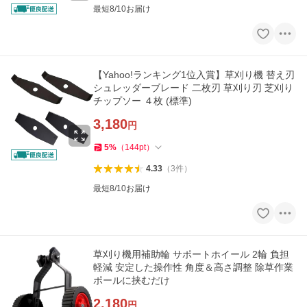
最短8/10お届け
【Yahoo!ランキング1位入賞】草刈り機 替え刃
シュレッダーブレード 二枚刃 草刈り刃 芝刈り
チップソー ４枚 (標準)
3,180
円
5
%
（
144
pt
）
4.33
（
3
件
）
最短8/10お届け
草刈り機用補助輪 サポートホイール 2輪 負担
軽減 安定した操作性 角度＆高さ調整 除草作業
ポールに挟むだけ
2,180
円