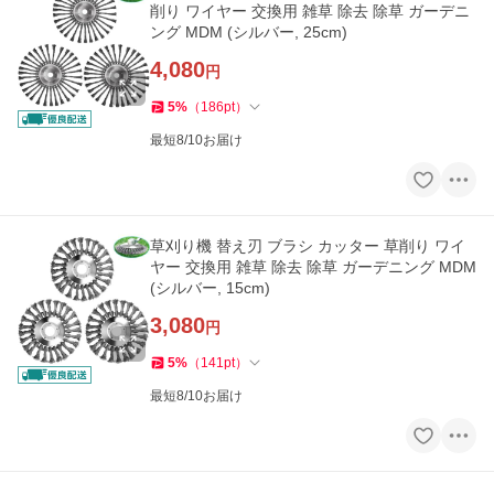
削り ワイヤー 交換用 雑草 除去 除草 ガーデニ
ング MDM (シルバー, 25cm)
4,080
円
5
%
（
186
pt
）
最短8/10お届け
草刈り機 替え刃 ブラシ カッター 草削り ワイ
ヤー 交換用 雑草 除去 除草 ガーデニング MDM
(シルバー, 15cm)
3,080
円
5
%
（
141
pt
）
最短8/10お届け