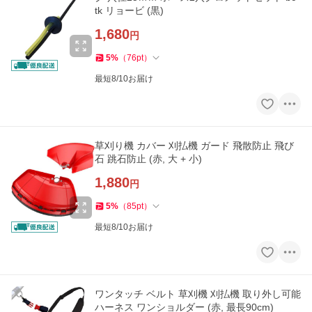
tk リョービ (黒)
1,680
円
5
%
（
76
pt
）
最短8/10お届け
草刈り機 カバー 刈払機 ガード 飛散防止 飛び
石 跳石防止 (赤, 大 + 小)
1,880
円
5
%
（
85
pt
）
最短8/10お届け
ワンタッチ ベルト 草刈機 刈払機 取り外し可能
ハーネス ワンショルダー (赤, 最長90cm)