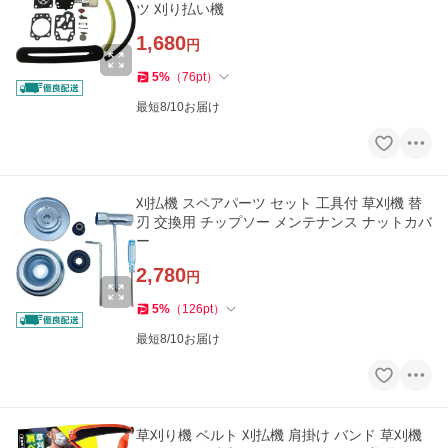
ツ 刈り払い機
1,680
円
5
%
（
76
pt
）
最短8/10お届け
刈払機 スペアパーツ セット 工具付 草刈機 替
刃 交換用 チップソー メンテナンス ナットカバ
ー
2,780
円
5
%
（
126
pt
）
最短8/10お届け
草刈り機 ベルト 刈払機 肩掛け バンド 草刈機