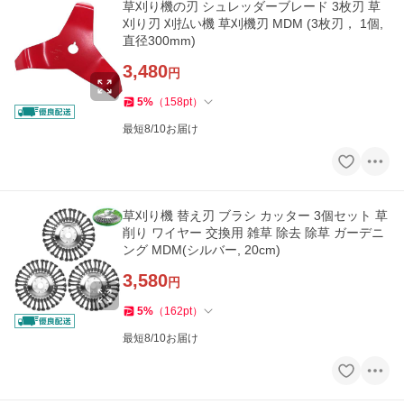
草刈り機の刃 シュレッダーブレード 3枚刃 草
刈り刃 刈払い機 草刈機刃 MDM (3枚刃， 1個,
直径300mm)
3,480
円
5
%
（
158
pt
）
最短8/10お届け
草刈り機 替え刃 ブラシ カッター 3個セット 草
削り ワイヤー 交換用 雑草 除去 除草 ガーデニ
ング MDM(シルバー, 20cm)
3,580
円
5
%
（
162
pt
）
最短8/10お届け