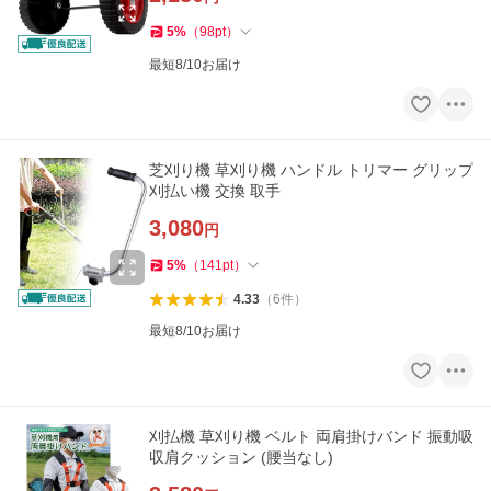
5
%
（
98
pt
）
最短8/10お届け
芝刈り機 草刈り機 ハンドル トリマー グリップ
刈払い機 交換 取手
3,080
円
5
%
（
141
pt
）
4.33
（
6
件
）
最短8/10お届け
刈払機 草刈り機 ベルト 両肩掛けバンド 振動吸
収肩クッション (腰当なし)