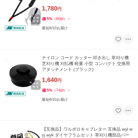
1,780
円
5
%
（
80
pt
）
最短8/10お届け
ナイロン コード カッター 叩き出し 草刈り機
芝刈り機 刈払機 軽量 小型 コンパクト 交換用
アタッチメント (ブラック)
1,640
円
5
%
（
74
pt
）
最短8/10お届け
【互換品】ワルボロキャブレター 互換品 wyl w
yj wyk ダイヤフラムセット 草刈り機部品パー