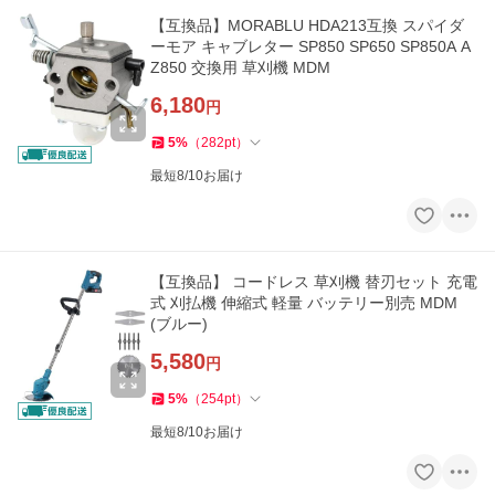
【互換品】MORABLU HDA213互換 スパイダ
ーモア キャブレター SP850 SP650 SP850A A
Z850 交換用 草刈機 MDM
6,180
円
5
%
（
282
pt
）
最短8/10お届け
【互換品】 コードレス 草刈機 替刃セット 充電
式 刈払機 伸縮式 軽量 バッテリー別売 MDM
(ブルー)
5,580
円
5
%
（
254
pt
）
最短8/10お届け