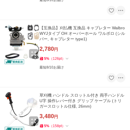
最短8/10お届け
【互換品】刈払機 互換品 キャブレター Walbro
WYJタイプ OH オーバーホール ワルボロ (シル
バー, キャブレター type1)
2,780
円
5
%
（
126
pt
）
最短8/10お届け
草刈機 ハンドル スロットル付き 両手ハンドル
U字 操作レバー付き グリップ ケーブル (トリ
ガースロットル仕様, 26mm)
3,480
円
5
%
（
158
pt
）