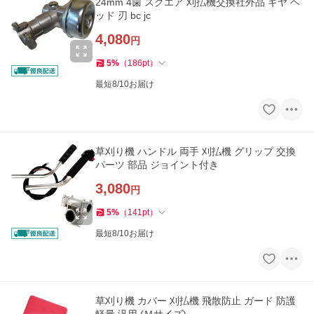
24mm 4歯 スクエア 刈払機交換社外品 ギヤ ヘ
ッド 刃 bc jc
4,080
円
5
%
（
186
pt
）
最短8/10お届け
草刈り機 ハンドル 両手 刈払機 グリップ 交換
パーツ 部品 ジョイント付き
3,080
円
5
%
（
141
pt
）
最短8/10お届け
草刈り機 カバー 刈払機 飛散防止 ガード 防護