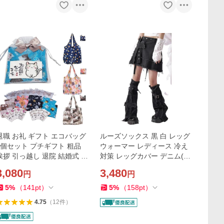
退職 お礼 ギフト エコバッグ
ルーズソックス 黒 白 レッグ
8個セット プチギフト 粗品
ウォーマー レディース 冷え
挨拶 引っ越し 退院 結婚式 個
対策 レッグカバー デニム(ブ
包装 お礼の品 お返し 女性
ラックデニム)
3,080
3,480
円
円
(ターコイズ)
5
%
（
141
pt
）
5
%
（
158
pt
）
4.75
（
12
件
）