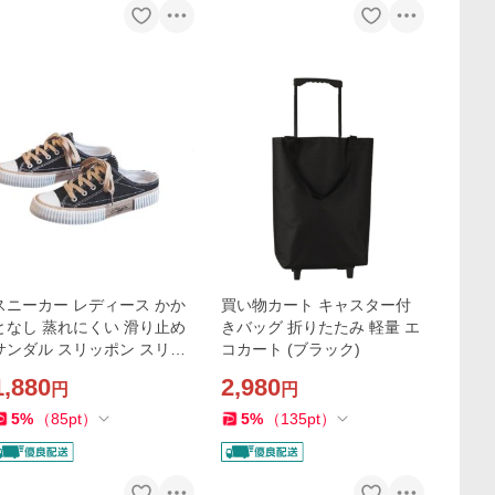
スニーカー レディース かか
買い物カート キャスター付
となし 蒸れにくい 滑り止め
きバッグ 折りたたみ 軽量 エ
サンダル スリッポン スリッ
コカート (ブラック)
ポンシューズ 軽量 MDM (ブ
1,880
2,980
円
円
ラック, 24.0 cm)
5
%
（
85
pt
）
5
%
（
135
pt
）