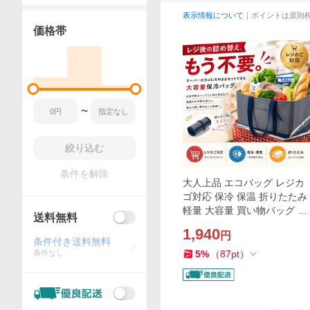
表示情報について
｜ポイントは原則
価格帯
〜
絞り込む
条件を解除
大人上品 エコバッグ レジカ
ゴ対応 保冷 保温 折りたたみ
軽量 大容量 買い物バッグ (0
送料無料
5グレー)
1,940
円
条件付き送料無料
条件なし
5
%
（
87
pt
）