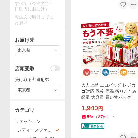
すべて（今注文で2
日以内にお届け）
今注文で明日までに
お届け
お届け先
東京都
店頭受取
受け取る都道府県
大人上品 エコバッグ レジカ
東京都
ゴ対応 保冷 保温 折りたたみ
軽量 大容量 買い物バッグ (0
1カトラリーレッド)
1,940
円
カテゴリ
5
%
（
87
pt
）
ファッション
レディースファッ
ション