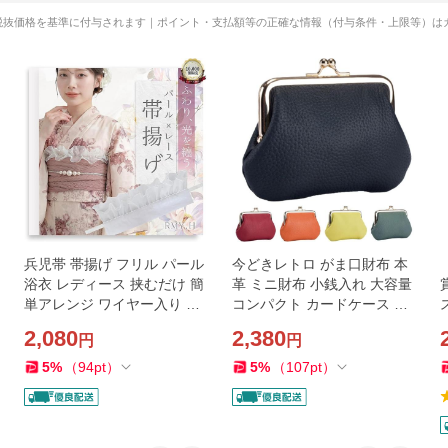
税抜価格を基準に付与されます｜ポイント・支払額等の正確な情報（付与条件・上限等）は
兵児帯 帯揚げ フリル パール
今どきレトロ がま口財布 本
浴衣 レディース 挟むだけ 簡
革 ミニ財布 小銭入れ 大容量
単アレンジ ワイヤー入り 高
コンパクト カードケース MD
見え 和装小物 夏祭り 花火大
M (ブラック, 約15.5x2.5x10.
2,080
2,380
円
円
会 (ホワイト)
5cm)
5
%
（
94
pt
）
5
%
（
107
pt
）