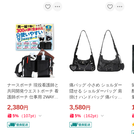
ナースポーチ 現役看護師と
痛バッグ 小さめ ショルダー
共同開発ウエストポーチ 看
隠せる ショルダーバッグ 肩
護師ポーチ 仕事用 2WAY仕
掛け ハンドバッグ 痛バック
様 軽量 男女兼用(ブラック,
ミニ いたばっぐ クリア オタ
ック, 
2,380
3,580
円
円
M)
活 鞄 (ブラック)
c
5
%
（
107
pt
）
5
%
（
162
pt
）