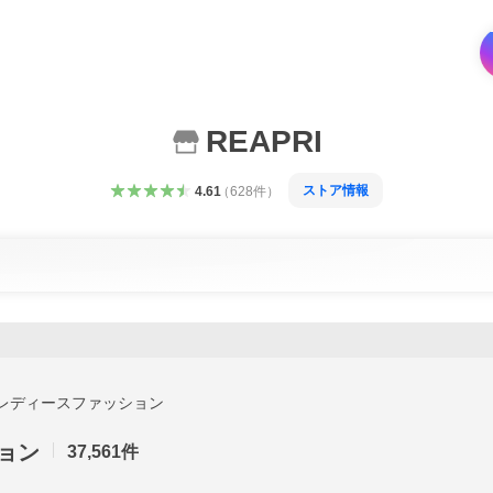
REAPRI
ストア情報
4.61
（
628
件
）
レディースファッション
ョン
37,561
件