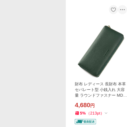
財布 レディース 長財布 本革
セパレート型 小銭入れ 大容
量 ラウンドファスナー MDM
(グリーン)
4,680
円
5
%
（
213
pt
）