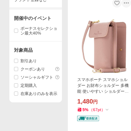
開催中のイベント
ボーナスセレクショ
ン最大40%
対象商品
割引あり
クーポンあり
ソーシャルギフト
スマホポーチ スマホショル
定期購入
ダー お財布ショルダー 多機
能 使いやすい ショルダーバ
在庫ありのみを表示
ッグ MDM(くすみピンク, 11.
1,480
円
5x17.8x4cm)
5
%
（
67
pt
）