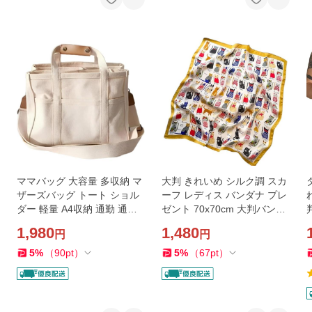
ママバッグ 大容量 多収納 マ
大判 きれいめ シルク調 スカ
ザーズバッグ トート ショル
ーフ レディス バンダナ プレ
ダー 軽量 A4収納 通勤 通学
ゼント 70x70cm 大判バンダ
MDM (ホワイト)
ナ レディース (イエロー ネ
1,980
1,480
円
円
コ)
5
%
（
90
pt
）
5
%
（
67
pt
）