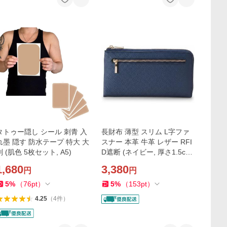
タトゥー隠し シール 刺青 入
長財布 薄型 スリム L字ファ
れ墨 隠す 防水テープ 特大 大
スナー 本革 牛革 レザー RFI
判 (肌色 5枚セット, A5)
D遮断 (ネイビー, 厚さ1.5c
m、横20cm、縦10cm)
1,680
3,380
円
円
5
%
（
76
pt
）
5
%
（
153
pt
）
4.25
（
4
件
）