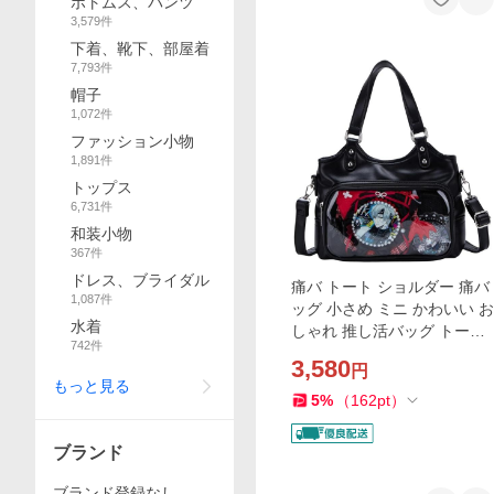
ボトムス、パンツ
3,579
件
下着、靴下、部屋着
7,793
件
帽子
1,072
件
ファッション小物
1,891
件
トップス
6,731
件
和装小物
367
件
ドレス、ブライダル
痛バ トート ショルダー 痛バ
1,087
件
ッグ 小さめ ミニ かわいい お
水着
しゃれ 推し活バッグ トート
742
件
バッグ ショルダーバッグ 2w
3,580
円
ay (ブラック)
もっと見る
5
%
（
162
pt
）
ブランド
ブランド登録なし