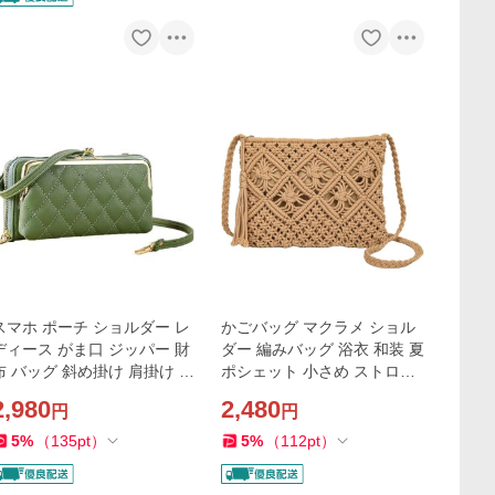
スマホ ポーチ ショルダー レ
かごバッグ マクラメ ショル
ディース がま口 ジッパー 財
ダー 編みバッグ 浴衣 和装 夏
布 バッグ 斜め掛け 肩掛け 軽
ポシェット 小さめ ストロー
量(グリーン横型)
バッグ ショルダーバッグ 網
2,980
2,480
円
円
(ブラウン)
5
%
（
135
pt
）
5
%
（
112
pt
）