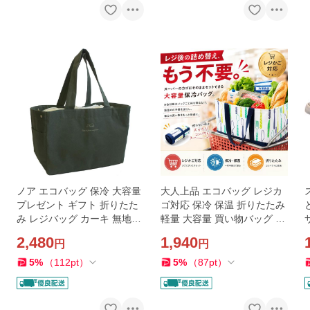
ノア エコバッグ 保冷 大容量
大人上品 エコバッグ レジカ
プレゼント ギフト 折りたた
ゴ対応 保冷 保温 折りたたみ
み レジバッグ カーキ 無地
軽量 大容量 買い物バッグ (0
(カーキ(無地))
2カトラリーブルー)
2,480
1,940
円
円
5
%
（
112
pt
）
5
%
（
87
pt
）