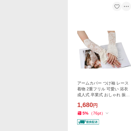
アームカバー つけ袖 レース
着物 2重フリル 可愛い 浴衣
成人式 卒業式 おしゃれ 振袖
前撮り 袴(ホワイト 1枚重ね
1,680
円
フリル)
5
%
（
76
pt
）