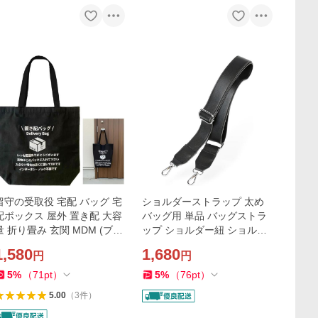
留守の受取役 宅配 バッグ 宅
ショルダーストラップ 太め
配ボックス 屋外 置き配 大容
バッグ用 単品 バッグストラ
量 折り畳み 玄関 MDM (ブラ
ップ ショルダー紐 ショルダ
幅47 x 高さ45 x 厚さ15
ーベルト 革 交換用 (ブラッ
1,580
1,680
円
円
m)
ク(金具シルバー))
5
%
（
71
pt
）
5
%
（
76
pt
）
5.00
（
3
件
）