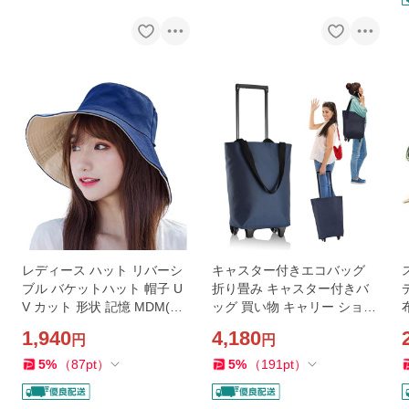
レディース ハット リバーシ
キャスター付きエコバッグ
ブル バケットハット 帽子 U
折り畳み キャスター付きバ
V カット 形状 記憶 MDM(ネ
ッグ 買い物 キャリー ショッ
イビー＆ベージュ, 58.0 cm)
ピングキャリー 折りたたみ
1,940
4,180
円
円
(ネイビー, コンパクト)
5
%
（
87
pt
）
5
%
（
191
pt
）