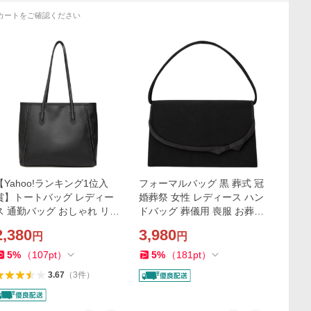
カートをご確認ください
【Yahoo!ランキング1位入
フォーマルバッグ 黒 葬式 冠
賞】トートバッグ レディー
婚葬祭 女性 レディース ハン
ス 通勤バッグ おしゃれ リク
ドバッグ 葬儀用 喪服 お葬式
ルートバッグ 人気 A4 MDM
ブラックフォーマル 礼服 鞄
2,380
3,980
円
円
(ブラック, 中サイズ)
(A.リボン)
5
%
（
107
pt
）
5
%
（
181
pt
）
3.67
（
3
件
）