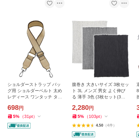
ショルダーストラップ バッ
腹巻き 大きいサイズ 3枚セッ
グ用 ショルダーベルト 太め
ト 3L メンズ 男女 よく伸び
レディース ワンタッチ タイ
る 薄手 3色 (3枚セット(3色),
プ 紐 金具 留め具 (ベージュ)
L)
698
2,280
円
円
5
%
（
31
pt
）
5
%
（
103
pt
）
4.50
（
4
件
）