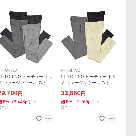
T TORINO
PT TORINO
PT TORINO ピーティー トリ
PT TORINO ピーティー トリ
ノ ヴァージンウール ストレ
ノ ヴァージンウール ストレ
ッチ サキソニー 1プリーツ
ッチ Super120'S ライトフラ
29,700
33,660
円
円
パンツ GENTLEMAN FIT
ンネル 1プリーツ パンツ GE
NTLEMAN FIT
9
%
（
2,443
pt
）
9
%
（
2,769
pt
）
要エントリー
要エントリー