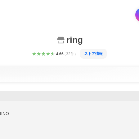
ring
ストア情報
4.66
（
32
件
）
RINO