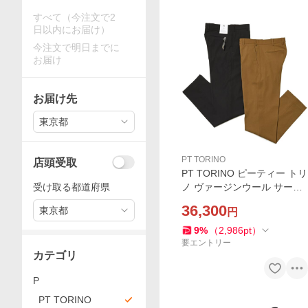
すべて（今注文で2
日以内にお届け）
今注文で明日までに
お届け
お届け先
東京都
PT TORINO
店頭受取
PT TORINO ピーティー トリ
受け取る都道府県
ノ ヴァージンウール サージ
ノープリーツ パンツ FREED
36,300
東京都
円
OM FIT
9
%
（
2,986
pt
）
要エントリー
カテゴリ
P
PT TORINO