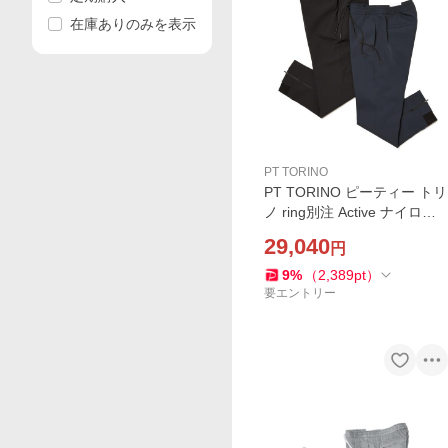
在庫ありのみを表示
PT TORINO
PT TORINO ピーティー トリ
ノ ring別注 Active ナイロン
ストレッチ 裾リブジップ ノ
29,040
円
ープリーツ パンツ EPSILON
RIB+ZIP
9
%
（
2,389
pt
）
要エントリー