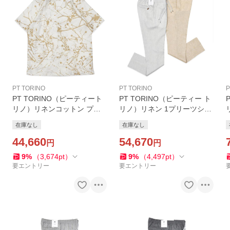
PT TORINO
PT TORINO
P
PT TORINO（ピーティート
PT TORINO（ピーティー ト
リノ）リネンコットン プリ
リノ）リネン 1プリーツシャ
ント オープンカラーシャツ
ーリングパンツ SOFT FIT/B
在庫なし
在庫なし
ER23
B58
44,660
54,670
円
円
F
9
%
（
3,674
pt
）
9
%
（
4,497
pt
）
要エントリー
要エントリー