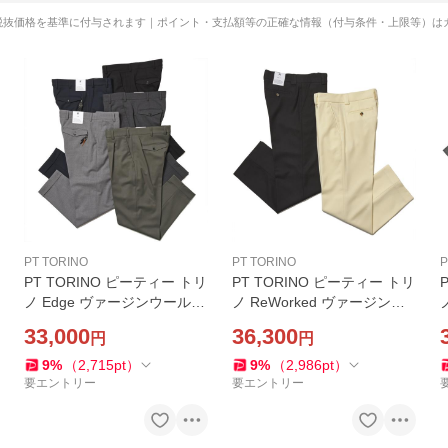
税抜価格を基準に付与されます｜ポイント・支払額等の正確な情報（付与条件・上限等）は
PT TORINO
PT TORINO
P
PT TORINO ピーティー トリ
PT TORINO ピーティー トリ
ノ Edge ヴァージンウール
ノ ReWorked ヴァージンウ
ストレッチ ツイル 1プリーツ
ール 2プライ ノープリーツ
33,000
36,300
円
円
パンツ REBEL FIT
ワイドパンツ THE DRUMME
R
9
%
（
2,715
pt
）
9
%
（
2,986
pt
）
要エントリー
要エントリー