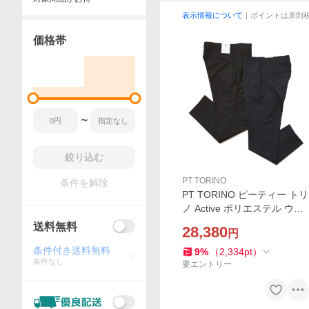
表示情報について
｜ポイントは原則
価格帯
〜
絞り込む
PT TORINO
条件を解除
PT TORINO ピーティー トリ
ノ Active ポリエステル ウー
ル ストレッチ ツイル ウォッ
送料無料
28,380
円
シャブル ノープリーツ パン
ツ EPSILON BACK ZIP
条件付き送料無料
9
%
（
2,334
pt
）
条件なし
要エントリー