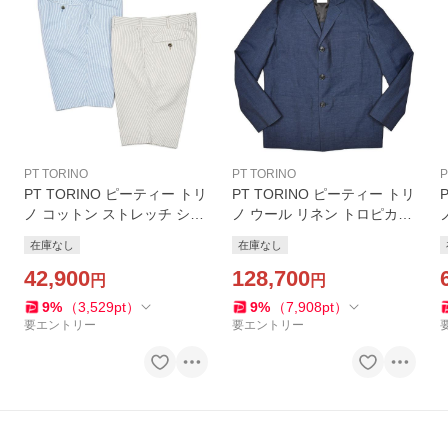
PT TORINO
PT TORINO
P
PT TORINO ピーティー トリ
PT TORINO ピーティー トリ
ノ コットン ストレッチ シア
ノ ウール リネン トロピカル
サッカー ストライプ ノープ
セットアップ対応 シングル3
在庫なし
在庫なし
リーツ ショートパンツ BER
Bジャケット SU89
MUDA/TU76
42,900
128,700
円
円
9
%
（
3,529
pt
）
9
%
（
7,908
pt
）
要エントリー
要エントリー