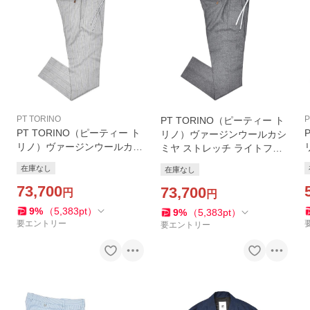
PT TORINO
P
PT TORINO（ピーティー ト
PT TORINO（ピーティー ト
リノ）ヴァージンウールカシ
リノ）ヴァージンウールカシ
ミヤ ストレッチ ライトフラ
ミヤ ストレッチ ライトフラ
ンネル ヘリンボーン 1プリー
在庫なし
在庫なし
ンネル ストライプ 1プリーツ
ツシャーリングパンツ SOFT
シャーリングパンツ SOFT F
73,700
FIT/TO02
73,700
円
円
IT/TO02
9
%
（
5,383
pt
）
9
%
（
5,383
pt
）
要エントリー
要エントリー