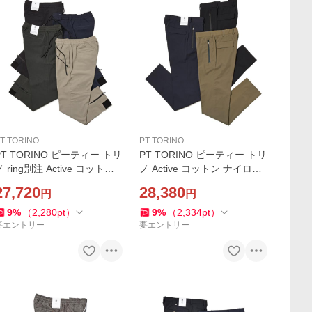
T TORINO
PT TORINO
PT TORINO ピーティー トリ
PT TORINO ピーティー トリ
ノ ring別注 Active コットン
ノ Active コットン ナイロン
ナイロン ストレッチ 裾リブ
ストレッチ ノープリーツ パ
27,720
28,380
円
円
ジップ ノープリーツ パンツ
ンツ LAMDA
PSILON RIB+ZIP
9
%
（
2,280
pt
）
9
%
（
2,334
pt
）
要エントリー
要エントリー