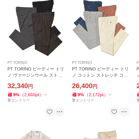
PT TORINO
PT TORINO
P
PT TORINO ピーティー トリ
PT TORINO ピーティー トリ
ノ ヴァージンウール ストレ
ノ コットン ストレッチ コー
ッチ ツイル ノープリーツ パ
デュロイ ノープリーツ パン
32,340
26,400
円
円
ンツ MASTER FIT
ツ SUPERSLIM FIT
E
9
%
（
2,660
pt
）
9
%
（
2,172
pt
）
要エントリー
要エントリー