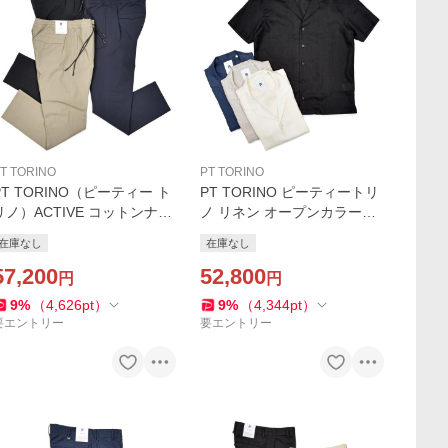
T TORINO
PT TORINO
PT TORINO（ピーティー ト
PT TORINO ピーティートリ
リノ）ACTIVE コットンナイ
ノ リネン オープンカラーシ
ロンストレッチ シャーリン
ャツ 01CB
在庫なし
在庫なし
グパンツ OMEGA/IT19
57,200
52,800
円
円
9
%
（
4,626
pt
）
9
%
（
4,344
pt
）
要エントリー
要エントリー