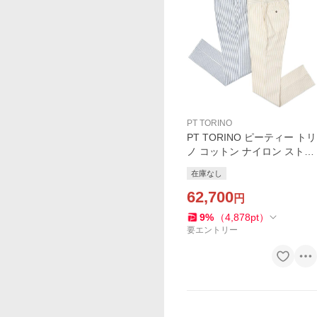
PT TORINO
PT TORINO ピーティー トリ
ノ コットン ナイロン ストラ
イプ ノープリーツ インドロ
在庫なし
ーコード シャーリングパン
ツ SLIM FIT/SD68
62,700
円
9
%
（
4,878
pt
）
要エントリー