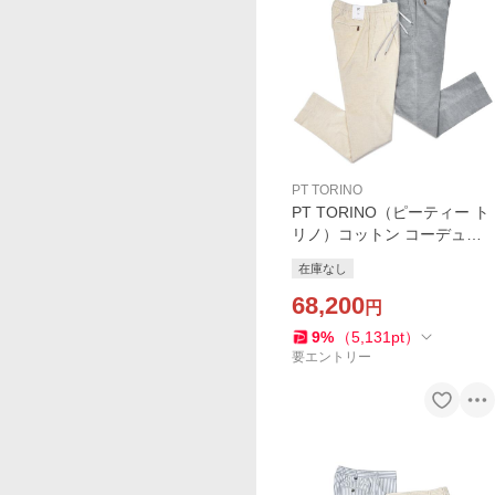
PT TORINO
PT TORINO（ピーティー ト
リノ）コットン コーデュロ
イ 1プリーツシャーリングパ
在庫なし
ンツ SOFT FIT/PG50
68,200
円
9
%
（
5,131
pt
）
要エントリー