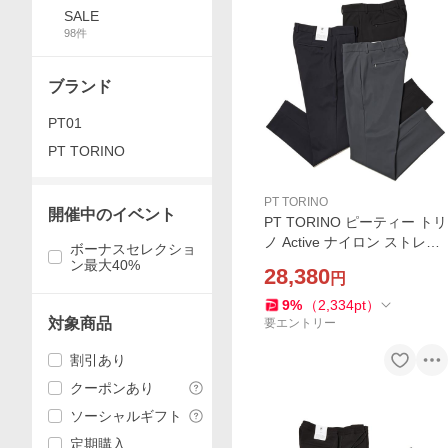
SALE
98
件
ブランド
PT01
PT TORINO
PT TORINO
開催中のイベント
PT TORINO ピーティー トリ
ノ Active ナイロン ストレッ
ボーナスセレクショ
チ ノープリーツ パンツ EPSI
ン最大40%
28,380
円
LON BACK ZIP
9
%
（
2,334
pt
）
対象商品
要エントリー
割引あり
クーポンあり
ソーシャルギフト
定期購入