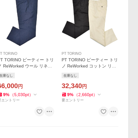
T TORINO
PT TORINO
PT TORINO ピーティー トリ
PT TORINO ピーティー トリ
ノ ReWorked ウール リネン
ノ ReWorked コットン リネ
トロピカル セットアップ対
ン ギャバジン ノープリーツ
在庫なし
在庫なし
応 ノープリーツ ワイドパン
ワイドパンツ MICHAEL/BP6
ツ MICHAEL/SU89
66,000
5
32,340
円
円
9
%
（
5,030
pt
）
9
%
（
2,660
pt
）
要エントリー
要エントリー