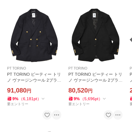
PT TORINO
PT TORINO
P
PT TORINO ピーティー トリ
PT TORINO ピーティー トリ
ノ ヴァージンウール 2プライ
ノ ヴァージンウール 2プライ
ゴールドメタルボタン ダブ
ゴールドメタルボタン シン
91,080
80,520
円
円
ル6Bジャケット
グル2Bジャケット
9
%
（
6,181
pt
）
9
%
（
5,696
pt
）
要エントリー
要エントリー