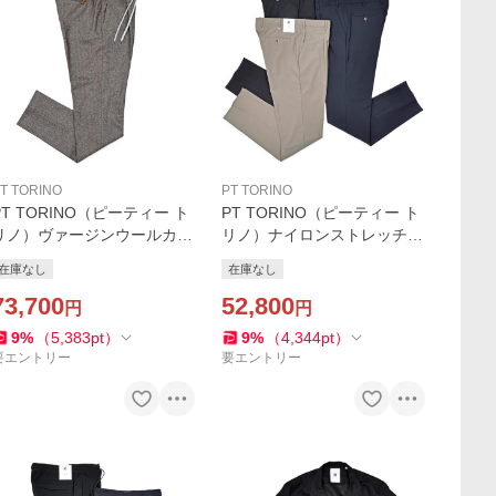
T TORINO
PT TORINO
PT TORINO（ピーティー ト
PT TORINO（ピーティー ト
リノ）ヴァージンウールカシ
リノ）ナイロンストレッチ 1
ミヤ ストレッチ ライトフラ
プリーツパンツ CITY FIT/EJ
在庫なし
在庫なし
ンネル ヘリンボーン 1プリー
04
ツシャーリングパンツ SOFT
73,700
52,800
円
円
IT/TO02
9
%
（
5,383
pt
）
9
%
（
4,344
pt
）
要エントリー
要エントリー