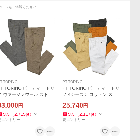
カートをご確認ください
T TORINO
PT TORINO
PT TORINO ピーティー トリ
PT TORINO ピーティー トリ
ノ ヴァージンウール ストレ
ノ 4シーズン コットン スト
ッチ ライトフランネル ハウ
レッチ ツイル ガーメントダ
33,000
25,740
円
円
ンドトゥース 1プリーツ パン
イ 1プリーツ パンツ GENTL
ツ GENTLEMAN FIT
EMAN FIT
9
%
（
2,715
pt
）
9
%
（
2,117
pt
）
要エントリー
要エントリー