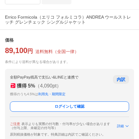
Errico Formicola（エリコ フォルミコラ）ANDREA ウールストレ
ッチ グレンチェック シングルジャケット
価格
89,100
円
送料無料
（
全国一律
）
条件により送料が異なる場合があります。
全額PayPay残高で支払い&LINEと連携で
内訳
獲得
5
%
（
4,090
pt）
獲得のうち4.5%は
利用先・期間限定
ログインして確認
ご注意
表示よりも実際の付与数・付与率が少ない場合があります
詳細
（付与上限、未確定の付与等）
原則税抜価格が対象です。特典詳細は内訳でご確認ください。