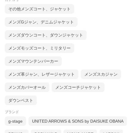
基本サイズ
ジャケット50・シャツL(39〜40)・パンツ48〜
50(32〜33インチ)
その他メンズコート、ジャケット
この商品着用
48
サイズ
メンズGジャン、デニムジャケット
ひとこと
サイズ48がジャストサイズです。タイトすぎ
ず、緩すぎずちょうどいいサイジングです。シ
メンズダウンコート、ダウンジャケット
ルエットはスッキリとしています。大柄ですが
落ち着いた色目がシックなグレンチェックジャ
ケットです！
メンズモッズコート、ミリタリー
メンズマウンテンパーカー
サイズ
着丈
肩幅
袖丈
胸囲
ウエスト
メンズ革ジャン、レザージャケット
メンズスカジャン
44
71.5
41
61
93
88
46
72.5
42
62
97
92
メンズカバーオール
メンズコーチジャケット
48
73.5
43
63
101
96
50
74.5
44
64
105
100
※単位はcmです。詳しいサイズは
コチラ
ダウンベスト
商品番号
37052011025
ブランド
モデル
ANDREA / 1.1105
g-stage
UNITED ARROWS & SONS by DAISUKE OBANA
販売価格
¥135,000 ＋ tax