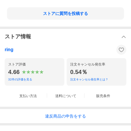
ストアに質問を投稿する
ストア情報
[コーディネイトアイテム]
ジャケット:Errico Formicola
ring
ニット:morgano
パンツ:giabsarchivio
シューズ:Crockett＆Jones
ストア評価
注文キャンセル発生率
4.66
0.54％
この商品着用サイズ 50
【ひとこと】
32
件の評価を見る
注文キャンセル発生率とは？
サイズ50でインナーにハイゲージニットを着て、肩周り・胴回り
共に無理のないナチュラルなサイズ感です。少しタイトでキレイ
めに見せて着るならサイズ48もアリですが、今の気分であればサ
イズ50が程よいゆとりがあり好みです！
支払い方法
送料について
販売条件
モデルデータ
身長182cm 体重76kg
違反
商品の
申告をする
基本的サイズ ジャケット50・シャツL(39〜40)・パンツ
50(33インチ)