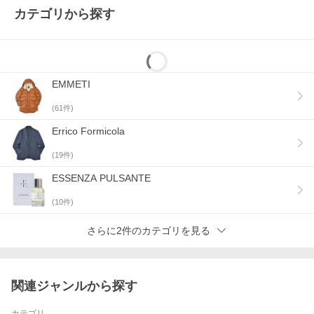
カテゴリから探す
最新のringスタイルをみる
EMMETI
[スタッフ着用感]
(
61
件)
スタッフO
身長・体重
172cm/60kg
Errico Formicola
基本サイズ
ジャケット44・シャツS(37)・パンツ44(30イ
(
19
件)
ンチ)
この商品着用
44
ESSENZA PULSANTE
サイズ
(
10
件)
ひとこと
サイズ44でジャストサイズです。全体的なシル
エットはスリムでスッキリとしており、ドレス
シャツやハイゲージニットを着用した状態で肩
さらに2件のカテゴリを見る
まわりや身幅などちょうど良いフィット感で
す。
関連ジャンルから探す
スタッフA
身長・体重
174cm/72kg
カテゴリ