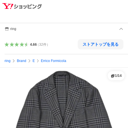
ring
ストアトップを見る
4.66
（
32
件
）
ring
Brand
E
Errico Formicola
1
/
14