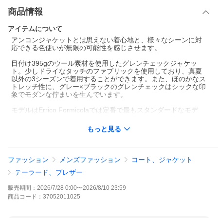
商品情報
アイテムについて
アンコンジャケットとは思えない着心地と、様々なシーンに対
応できる色使いが無限の可能性を感じさせます。
目付け395gのウール素材を使用したグレンチェックジャケッ
ト。少しドライなタッチのファブリックを使用しており、真夏
以外の3シーズンで着用することができます。また、ほのかなス
トレッチ性に、グレー×ブラックのグレンチェックはシックな印
象でモダンな佇まいを生んでいます。
モデルはErrico Formicolaでは定番で最もスタンダードなモデ
ル“ANDREA”。やや細身のフィッティングに、一部接着芯を使
用したアンコン仕立ての軽やかな着心地でありながらも、程よ
もっと見る
くドレスライクに見える仕立ての良さを感じられる非常に高い
完成度を誇ります。
2パッチポケット、サイドベンツ、ラペル幅9cm、袖アンフィニ
ファッション
メンズファッション
コート、ジャケット
ッシュド(本切羽・開き見せなどの釦付け修理が必要)です。
テーラード、ブレザー
【商品特徴】
・タイトではない程よいスリムシルエット
販売期間：
2026/7/28 0:00
〜
2026/8/10 23:59
・2つボタンのシングルジャケット
商品
コード：
37052011025
・アンコン仕立て・大見返し
・パッチポケット