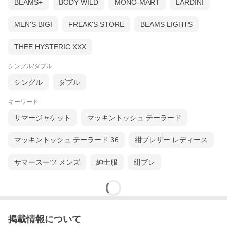
BEAMS+
BODY WILD
MONO-MART
LARDINI
シーズン
春 / 秋 / 冬
MEN'S BIGI
FREAK'S STORE
BEAMS LIGHTS
素材
表地：ウール99％ エラスタン1％
袖裏地：ヴィスコース100％
THEE HYSTERIC XXX
生産国
イタリア
付属品
なし
シングル/ダブル
シングル
ダブル
【修理希望のお客様へ】
修理希望のお客様は
コチラのページ
より、希望の修理方法を一緒
キーワード
にカートに入れてご注文ください。
※修理が必要な場合のみご注文ください。ご注文が無ければ未修
サマージャケット
マッキントッシュ テーラード
理にて発送致します。
マッキントッシュ テーラード 36
紺ブレザー レディース
ブランド
Errico Formicola/エリコ フォルミコラ
サマースーツ メンズ
紳士服
紺ブレ
"KITON"や"LUIGE BORRELLI"などで経験
を積んだ Errico Formicola 氏が、自身の名
を冠にして2008年に立ち上げたナポリのブ
ランド。シャツやネクタイを中心に、緻密
な生産過程による最高品質のコレクション
を展開。伝統的なナポリのモノづくりを継
承し、マシンメイドでありながらも伝統的
掲載情報について
なナポリのハンドメイド技術を駆使し丁寧