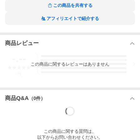
・サイドベンツ
この商品を共有する
・グレンチェック柄
・少しドライな質感
・ややストレッチ性あり
アフィリエイトで紹介する
・袖アンフィニッシュド
・イタリア製
・ドライクリーニング
商品レビュー
このアイテムの着用感
-.--
5
4
この
商品
に関するレビューはありません
3
2
1
-
件
商品Q&A
（
0
件）
この
商品
に関する質問は、
以下からお問い合わせください。