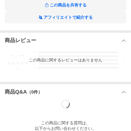
・少しだけ透け感がある
この商品を共有する
・ストレッチ性はない
・イタリア製
・水洗い可(手洗い)
アフィリエイトで紹介する
このアイテムの着用感
商品レビュー
-.--
5
4
この
商品
に関するレビューはありません
3
2
1
-
件
商品Q&A
（
0
件）
この
商品
に関する質問は、
以下からお問い合わせください。