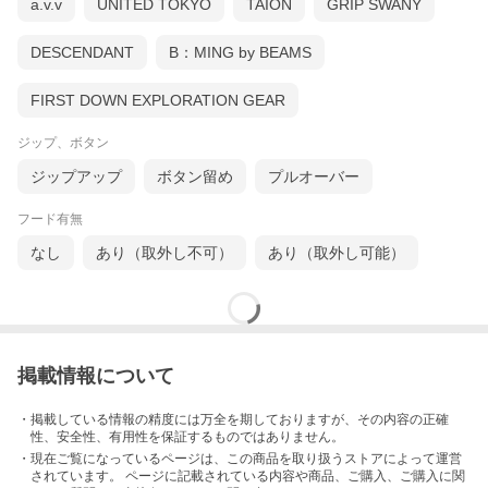
a.v.v
UNITED TOKYO
TAION
GRIP SWANY
修理希望のお客様は
コチラのページ
より、希望の修理方法を一緒
にカートに入れてご注文ください。
※修理が必要な場合のみご注文ください。ご注文が無ければ未修
DESCENDANT
B：MING by BEAMS
理にて発送致します。
FIRST DOWN EXPLORATION GEAR
ブランド
ジップ、ボタン
Salvatore Piccolo/サルヴァトーレ ピッコ
ロ
ジップアップ
ボタン留め
プルオーバー
シャツを専門とする仕立て職人であったサ
ルヴァトーレ・ピッコロによって、2007年
にスタートしたシャツブランド。ナポリの
フード有無
裁縫の伝統に則ったクラシックでフォーマ
ルな仕立てや、フォルムを基調としながら
なし
あり（取外し不可）
あり（取外し可能）
も現代的な解釈が加えられたスタイルが魅
力です。着心地の良さはもちろん、クオリ
ティやディティールを追求し、顧客の声に
も耳を傾けることによって現在のスタイル
が完成されています。
掲載情報について
このブランドの商品をもっとみる
・掲載している情報の精度には万全を期しておりますが、その内容の正確
性、安全性、有用性を保証するものではありません。
・現在ご覧になっているページは、この
商品
を取り扱うストアによって運営
されています。 ページに記載されている内容
や商品、ご購入
、ご購入に関