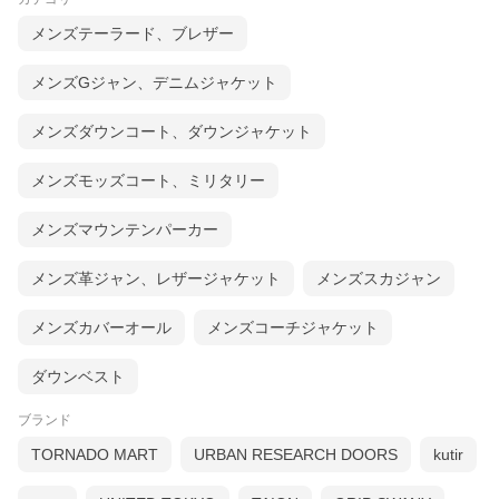
ます。暖かみのあるチェック柄にゆったりめの
サイズ感がマッチしています！
メンズテーラード、ブレザー
サイズ
メンズGジャン、デニムジャケット
着丈
肩幅
袖丈
胸囲
ウエスト
メンズダウンコート、ダウンジャケット
S
74.5
47
62.5
116
115
M
75.5
49
63.5
121
120
L
76.5
51
64.5
126
125
メンズモッズコート、ミリタリー
※単位はcmです。詳しいサイズは
コチラ
メンズマウンテンパーカー
商品番号
31052002025
モデル
JOB / SW43
メンズ革ジャン、レザージャケット
メンズスカジャン
販売価格
¥63,000 ＋ tax
メンズカバーオール
メンズコーチジャケット
シーズン
春 / 秋 / 冬
素材
コットン100％
ダウンベスト
生産国
イタリア
ブランド
付属品
なし
TORNADO MART
URBAN RESEARCH DOORS
kutir
【修理希望のお客様へ】