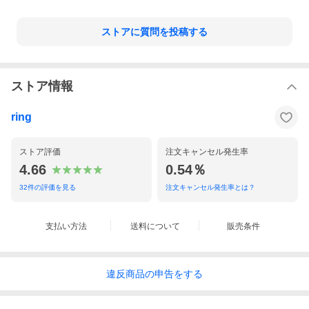
ストアに質問を投稿する
この商品着用サイズ L
【ひとこと】
ストア情報
Lサイズで肩はドロップしていて、身幅もしっかりとゆとりのある
サイズ感です。Mサイズでもタイトにはならずに着用できます
が、アームホールもゆとりのある作りなので、Lサイズでリラック
ring
スした雰囲気で着用したい一着です！
ストア評価
注文キャンセル発生率
モデルデータ
身長182cm 体重76kg
4.66
0.54％
基本的サイズ ジャケット50・シャツL(39〜40)・パンツ
50(33インチ)
32
件の評価を見る
注文キャンセル発生率とは？
支払い方法
送料について
販売条件
最新のringスタイルをみる
違反
商品の
申告をする
[スタッフ着用感]