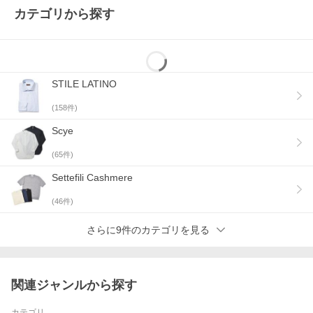
カテゴリから探す
スタッフO
身長・体重
172cm/60kg
基本サイズ
ジャケット44・シャツS(37)・パンツ44(30イ
ンチ)
この商品着用
M
STILE LATINO
サイズ
ひとこと
サイズMでジャストサイズです。全体的にスッ
(
158
件)
キリとしたシルエットですが、身幅などややゆ
とりのあるちょうど良いフィット感です。ブル
Scye
ゾンなどのインナーやカットソーの上に羽織り
でも着用できる使いやすいサイズ感です。
(
65
件)
Settefili Cashmere
スタッフA
身長・体重
174cm/72kg
(
46
件)
基本サイズ
ジャケット50・シャツL(39〜40)・パンツ48〜
さらに9件のカテゴリを見る
50(32〜33インチ)
この商品着用
L
サイズ
ひとこと
Lサイズでジャストサイズです。身頃がゆった
関連ジャンルから探す
りしていて安心感があります。肩はドロップし
ていて見た目のシルエットもゆったりとしてい
カテゴリ