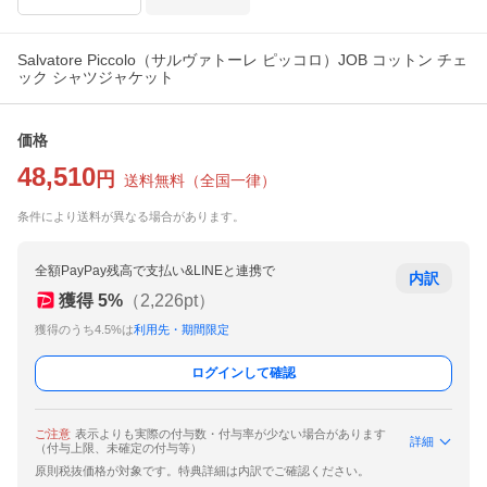
Salvatore Piccolo（サルヴァトーレ ピッコロ）JOB コットン チェ
ック シャツジャケット
価格
48,510
円
送料無料
（
全国一律
）
条件により送料が異なる場合があります。
全額PayPay残高で支払い&LINEと連携で
内訳
獲得
5
%
（
2,226
pt）
獲得のうち4.5%は
利用先・期間限定
ログインして確認
ご注意
表示よりも実際の付与数・付与率が少ない場合があります
詳細
（付与上限、未確定の付与等）
原則税抜価格が対象です。特典詳細は内訳でご確認ください。