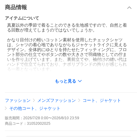
商品情報
アイテムについて
真夏以外の季節で着ることのできる生地感ですので、自然と着
る回数が増えてしまうのではないでしょうか。
かなり目付けの軽いコットン素材を使用したチェックシャツ
は、シャツの着心地でありながらもジャケットライクに見える
デザイン。全体的にゆとりを持たせたフィッティングに、フロ
ント部分の仕立てやボタンの数や大きさで羽織物としての佇ま
いを作り上げています。また、裏前立てや、袖付けの縫い代は
ハンドで仕立てられており、ナポリブランドの拘りが感じられ
る一着となっています。
ナポリのシャツブラドらしいテクニックやクラシカルなムード
もっと見る
を残しつつも、世界各国の現代的な空気感を捉え、モダンさを
掛け合わせた表現を得意とする“Salvatore Piccolo”。シャツを得
意とするブランドらしい着心地は勿論のこと、タックインやタ
ックアウトなど着方を問わない幅広いスタイルにマッチする独
ファッション
メンズファッション
コート、ジャケット
自の世界観を構築しています。
その他コート、ジャケット
【商品特徴】
・全体的にゆとりのあるリラックスシルエット
販売期間：
2026/7/28 0:00
〜
2026/8/10 23:59
・裏地や芯地の無いシャツジャケット
商品
コード：
31052002025
・裏前立て・袖付けの縫い代は手縫い
・かなり薄手のコットン生地