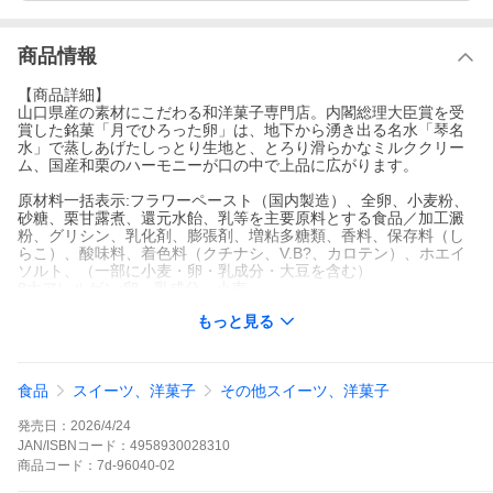
商品情報
【商品詳細】
山口県産の素材にこだわる和洋菓子専門店。内閣総理大臣賞を受
賞した銘菓「月でひろった卵」は、地下から湧き出る名水「琴名
水」で蒸しあげたしっとり生地と、とろり滑らかなミルククリー
ム、国産和栗のハーモニーが口の中で上品に広がります。
原材料一括表示:フラワーペースト（国内製造）、全卵、小麦粉、
砂糖、栗甘露煮、還元水飴、乳等を主要原料とする食品／加工澱
粉、グリシン、乳化剤、膨張剤、増粘多糖類、香料、保存料（し
らこ）、酸味料、着色料（クチナシ、V.B?、カロテン）、ホエイ
ソルト、（一部に小麦・卵・乳成分・大豆を含む）
8大アレルゲン:卵・乳成分・小麦
製造国:日本
もっと見る
内容量:6個
保管方法:常温
賞味期限:常温50日
メーカー名:製造者：あさひ製菓株式会社
食品
スイーツ、洋菓子
その他スイーツ、洋菓子
発売日：
2026/4/24
JAN/ISBNコード：
4958930028310
商品
コード：
7d-96040-02
【送料について】