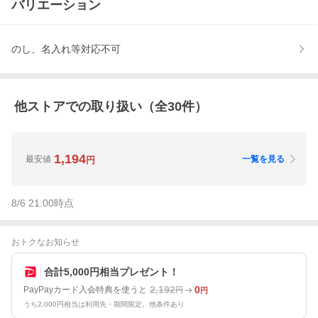
バリエーション
のし、名入れ等対応不可
他ストアでの取り扱い（全
30
件）
1,194
最安値
一覧を見る
円
8/6 21:00
時点
おトクなお知らせ
合計5,000円相当プレゼント！
2,192
0
PayPayカード入会特典を使うと
円
円
うち2,000円相当は利用先・期間限定。他条件あり