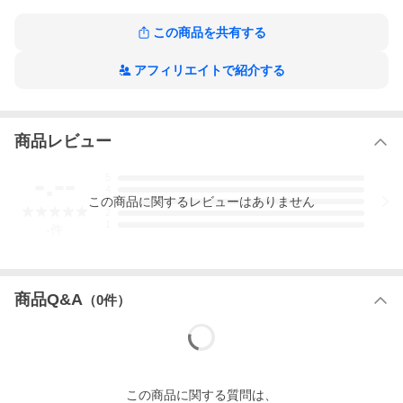
北海道、沖縄、離島は送料を頂きます。
この商品を共有する
【代引きについて】
こちらの商品は、代引きでの出荷は受け付けておりません。
アフィリエイトで紹介する
商品レビュー
-.--
5
4
この
商品
に関するレビューはありません
3
2
1
-
件
商品Q&A
（
0
件）
この
商品
に関する質問は、