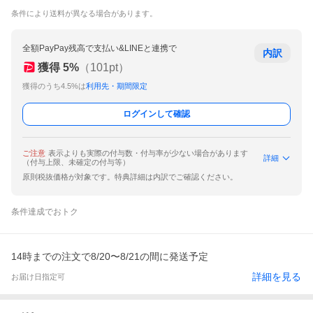
条件により送料が異なる場合があります。
全額PayPay残高で支払い&LINEと連携で
内訳
獲得
5
%
（
101
pt）
獲得のうち4.5%は
利用先・期間限定
ログインして確認
ご注意
表示よりも実際の付与数・付与率が少ない場合があります
詳細
（付与上限、未確定の付与等）
原則税抜価格が対象です。特典詳細は内訳でご確認ください。
条件達成でおトク
14時までの注文で8/20〜8/21の間に発送予定
詳細を見る
お届け日指定可