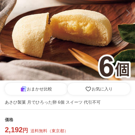
おまかせ比較
お気に入り
あさひ製菓 月でひろった卵 6個 スイーツ 代引不可
価格
2,192
円
送料無料
（
東京都
）