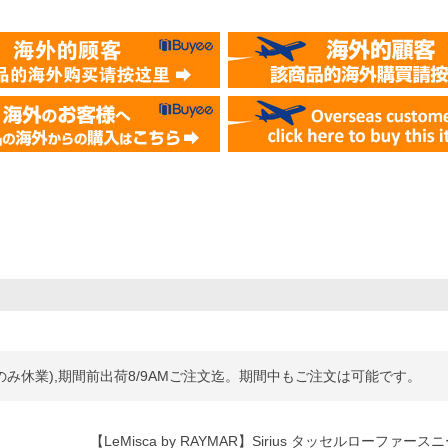
務のみ休業),期間前出荷8/9AMご注文迄。期間中もご注文は可能です。
【LeMisca by RAYMAR】Sirius タッセルローファー