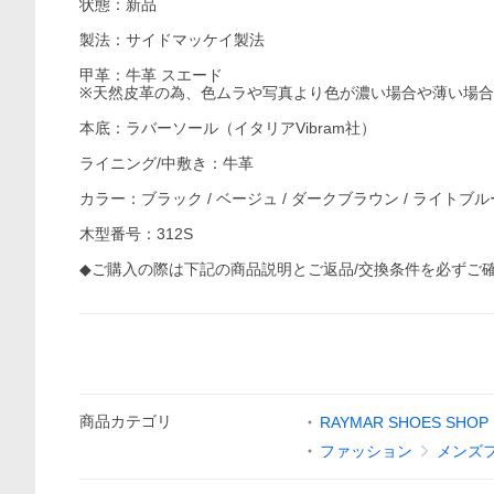
状態：新品
製法：サイドマッケイ製法
甲革：牛革 スエード
※天然皮革の為、色ムラや写真より色が濃い場合や薄い場
本底：ラバーソール（イタリアVibram社）
ライニング/中敷き：牛革
カラー：ブラック / ベージュ / ダークブラウン / ライトブル
木型番号：312S
◆ご購入の際は下記の商品説明とご返品/交換条件を必ずご
商品
カテゴリ
RAYMAR SHOES SHOP
ファッション
メンズ