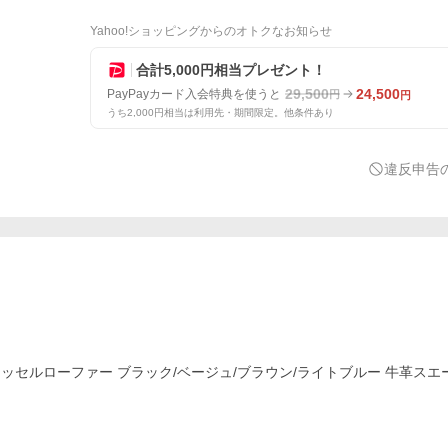
Yahoo!ショッピングからのオトクなお知らせ
合計5,000円相当プレゼント！
29,500
24,500
PayPayカード入会特典を使うと
円
円
うち2,000円相当は利用先・期間限定。他条件あり
違反申告
ニーカー タッセルローファー ブラック/ベージュ/ブラウン/ライトブルー 牛革ス