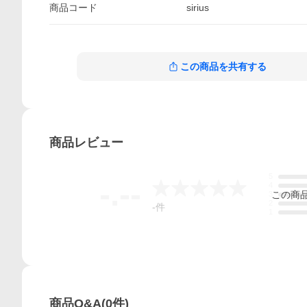
商品
コード
sirius
この商品を共有する
商品
レビュー
5
-.--
4
この
商
3
2
-
件
1
商品Q&A
(
0
件)