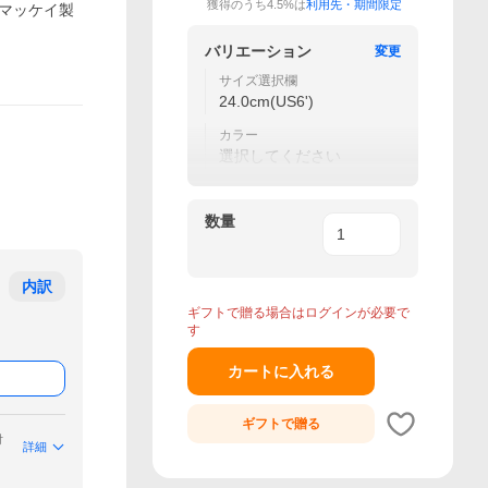
獲得のうち4.5%は
利用先・期間限定
ドマッケイ製
バリエーション
変更
サイズ選択欄
24.0cm(US6')
カラー
選択してください
数量
内訳
ギフトで贈る場合はログインが必要で
す
カートに入れる
ギフトで
贈る
付
詳細