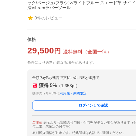
ック/ベージュ/ブラウン/ライトブルー スエード革 サイ
法Vibramラバーソール
0
件のレビュー
価格
29,500
円
送料無料
（
全国一律
）
条件により送料が異なる場合があります。
全額PayPay残高で支払い&LINEと連携で
獲得
5
%
（
1,353
pt）
獲得のうち4.5%は
利用先・期間限定
ログインして確認
ご注意
表示よりも実際の付与数・付与率が少ない場合があります（
与上限、未確定の付与等）
原則税抜価格が対象です。特典詳細は内訳でご確認ください。