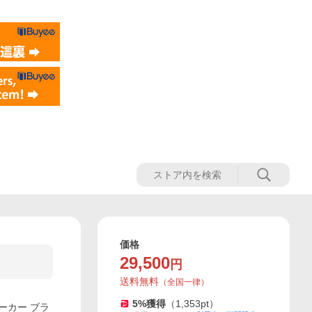
価格
29,500
円
送料無料
（
全国一律
）
5
%獲得
（
1,353
pt）
スニーカー ブラ