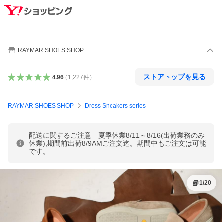
RAYMAR SHOES SHOP
ストアトップを見る
4.96
（
1,227
件
）
RAYMAR SHOES SHOP
Dress Sneakers series
配送に関するご注意 夏季休業8/11～8/16(出荷業務のみ
休業),期間前出荷8/9AMご注文迄。期間中もご注文は可能
です。
1
/
20