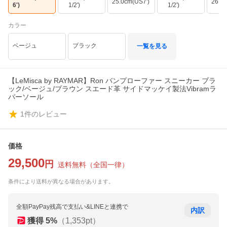
25.0cm(US7')
26.0c
6')
　1/2')
　1/2')
カラー
ベージュ
ブラック
一覧を見る
【LeMisca by RAYMAR】Ron バンプローファー スニーカー ブラ
ック/ベージュ/ブラウン スエード革 サイドマッケイ製法Vibramラ
バーソール
1
件のレビュー
価格
29,500
円
送料無料
（
全国一律
）
条件により送料が異なる場合があります。
全額PayPay残高で支払い&LINEと連携で
内訳
獲得
5
%
（
1,353
pt）