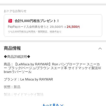
おトクなお知らせ
合計5,000円相当プレゼント！
29,500
24,500
PayPayカード入会特典を使うと
円
円
うち2,000円相当は利用先・期間限定。他条件あり
商品情報
◆商品詳細説明◆
商品：【LeMisca by RAYMAR】Ron バンプローファー スニーカ
ー ブラック/ベージュ/ブラウン スエード革 サイドマッケイ製法Vi
bramラバーソール
ブランド：Le Misca by RAYMAR
状態：新品
製法：サイドマッケイ製法
甲革：牛革 スエード
もっと見る
※天然皮革の為、色ムラや写真より色が濃い場合や薄い場合が御