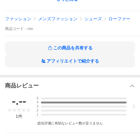
座います。ご了承くださいませ。
本底：ラバーソール（イタリアVibram社）
ファッション
メンズファッション
シューズ
ローファー
ライニング/中敷き：牛革
商品
コード：
ron
カラー：ブラック / ベージュ / ブラウン
木型番号：312S
この商品を共有する
◆ご購入の際は下記の商品説明とご返品/交換条件を必ずご確認頂
いてからご注文下さいませ。
アフィリエイトで紹介する
商品レビュー
-.--
5
4
3
2
1
1
件
総合評価に有効なレビュー数が足りません