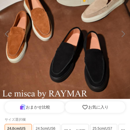
おまかせ比較
お気に入り
サイズ選択欄
24.0cm(US
24.5cm(US6
25.5cm(US7