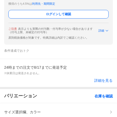
獲得のうち4.5%は
利用先・期間限定
ログインして確認
ご注意
表示よりも実際の付与数・付与率が少ない場合があります
詳細
（付与上限、未確定の付与等）
原則税抜価格が対象です。特典詳細は内訳でご確認ください。
条件達成でおトク
24時までの注文で8/17までに発送予定
※休業日は発送されません。
詳細を見る
バリエーション
在庫を確認
サイズ選択欄、カラー