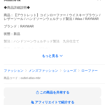
◆商品詳細説明◆
商品：【アウトレット】コインローファー / ウイスキーブラウン /
レザーソール / ハンドソーンウェルテッド製法 / Atlas / RAYMAR
ブランド：RAYMAR
状態：新品
製法：ハンドソーンウェルテッド製法 九分仕立て
甲革：牛革 ウィスキー ブラウン
もっと見る
本底：革底 ツートンカラー(半カラス) / ヒドゥンチャネル / 縁焼き
加工
カラー：ウィスキー ブラウン
ファッション
メンズファッション
シューズ
ローファー
木型番号：2005
商品
コード：
outlet-atlas-mbr
◆ご購入の際は下記の商品説明とご返品/交換条件を必ずご確認頂
いてからご注文下さいませ。
【RAYMAR アウトレット】とは
この商品を共有する
RAYMARではこれまで時折リジェクト品販売会を開催しており、
そこで一部出品されるサンプル品はこれまで高い人気を博してき
アフィリエイトで紹介する