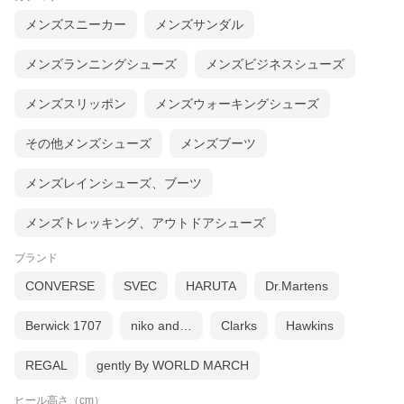
-----
メンズスニーカー
メンズサンダル
甲革には肉厚で滑らかな質感が特徴的な牛革を使用。通常、グッ
トイヤーやハンドソーンなどのウェルト製法を用いた革靴には1.4
メンズランニングシューズ
メンズビジネスシューズ
mm ~ 1.6mm厚のレザーを使用しますが、今回は1.8mm~2.0mm
の肉厚なレザーを採用。
メンズスリッポン
メンズウォーキングシューズ
またローファーを作成する上で大切なことは「屈曲性」。履き口
が広いローファーは踵が抜けやすい特性があるので、今回製法は
その他メンズシューズ
メンズブーツ
耐久性と屈曲性に優れた「ハンドソーンウェルテッド（九分仕立
て）」を採用。ライニング（内側の革）には柔らかく弾力性があ
り、非常に足馴染みが良いレザーを使用。屈曲性に優れた履き心
メンズレインシューズ、ブーツ
地が優しく足を包み込みます。
-------
メンズトレッキング、アウトドアシューズ
【木型解説】
ブランド
木型番号2005
CONVERSE
SVEC
HARUTA
Dr.Martens
ワイズ：E
ローファー専用設計の木型となり、甲・踏まず・ヒールカップの3
Berwick 1707
niko and…
Clarks
Hawkins
点でしっかりと足を支えホールドする様各所の設計を見つめ直
し、ローファーながらもピッタリと足に吸い付く履き心地を追
求。
REGAL
gently By WORLD MARCH
足をしっかりとホールドしながらも長時間着用頂ける快適なフィ
ット感を実現し、デザインとのバランスもしっかりと計算したRA
ヒール高さ（cm）