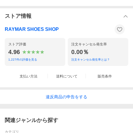
ition
・サンプル品はRAYMARアウトレット（オンライン）もしくは不
定期開催の販売会イベントのみでの販売となります。店舗には常
ストア情報
設していないこと予めご了承ください。
・販売品の状態を事前に写真等でお伝えする等の対応は行ってお
RAYMAR SHOES SHOP
りません。万が一イメージと異なるといった場合はご返品をご検
討くださいませ。
ストア評価
注文キャンセル発生率
・環境や使用機器等によって商品の色味が異なって見える場合が
4.96
0.00％
御座います。商品写真は太陽光下に近い環境にて撮影を行ってお
ります。
1,227
件の評価を見る
注文キャンセル発生率とは？
・天然皮革の為、革の肌目や皺の入り方は１足１足違って参りま
す。加えて、わずかな色抜けやムラがある場合が御座います。
支払い方法
送料について
販売条件
・弊社では生き物より頂いた命を尊重する為、そして革の歩留ま
りを良くする為に実使用や見た目に影響のない程度（弊社基準）
のトラや血筋は使用しております。
違反
商品の
申告をする
・生産上避けられない小傷やインク、糊の付着などがある場合が
御座います。
・シューケア用品を使用する際は必ず目立たない部分でお試し頂
いてからご使用下さいませ。お客様ご自身の作業により生じた色
関連ジャンルから探す
落ちなどは、弊社では保証致し兼ねますのでご留意下さいませ。
カテゴリ