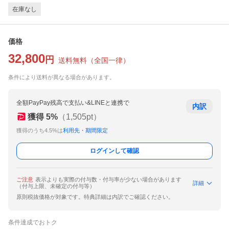
在庫なし
価格
32,800
円
送料無料
（
全国一律
）
条件により送料が異なる場合があります。
全額PayPay残高で支払い&LINEと連携で
内訳
獲得
5
%
（
1,505
pt）
獲得のうち4.5%は
利用先・期間限定
ログインして確認
ご注意
表示よりも実際の付与数・付与率が少ない場合があります
詳細
（付与上限、未確定の付与等）
原則税抜価格が対象です。特典詳細は内訳でご確認ください。
条件達成でおトク