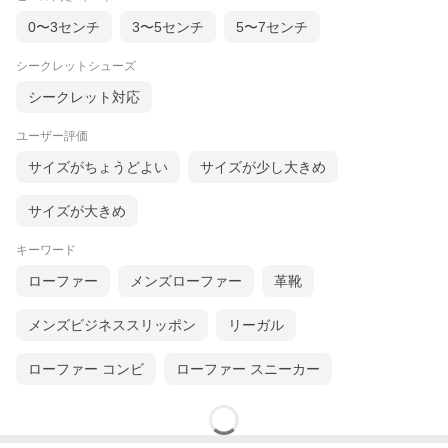
YMARオリジナルのローファー木型となります。
0〜3センチ
3〜5センチ
5〜7センチ
-------
◆ 各木型とのサイズ比較（参考データ）◆
シークレットシューズ
【木型0401番(ストレートチップetc)・5722番(アデレードetc)との
シークレット対応
比較】
ユーザー評価
・ゆったりとした履き心地がお好みの場合は「同サイズ」を！
サイズがちょうどよい
サイズが少し大きめ
0401番・5722番とサイズ感は近く、Earnest（木型2005番） も同
サイズで着用は可能です。スリップオンという特性上同サイズで
も着用時に僅かに履き口と甲部分にゆとりはあるものの、歩行時
サイズが大きめ
に踵がしっかりと付いてくる為、楽に履く事が出来ます。ゆった
りしたサイズ感がお好みの場合はこちらのサイズがおすすめで
キーワード
す。
ローファー
メンズローファー
革靴
---
・タイト目の履き心地から馴染ませていかれたい場合は「ハーフ
メンズビジネススリッポン
リーガル
サイズダウン」を！
0401・5722番よりもハーフサイズダウンしたサイズでも着用可能
ローファー コンビ
ローファー スニーカー
ですが、全体的にタイトフィットとなります。しかしながら履き
馴染み後に良いサイズ感になることが期待できます為、タイトフ
ィットがお好みの場合やきつめのサイズから靴を馴染ませていか
れたい場合はこちらのサイズがおすすめです。