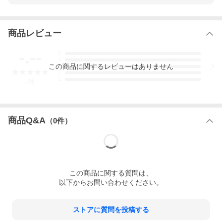
ました。
これらの販売は一部の地域で年に数日のみ取り行って参りました
が、このたび弊社では大切なお客様全員がオンラインでご購入で
きるよう専用の販売ページを開設することに致しました。
商品レビュー
RAYMARアウトレットでの販売品はサンプルであることを考慮し
-.--
5
た価格設定がされており、サンプル品の多くは開発活動の中で作
4
成されるものやプロモーション活動に使用されるものです。
この
商品
に関するレビューはありません
3
これにより軽微な傷や、汚れ、試着跡等があるものがあります
2
が、靴としての使用においては影響のないものとなっておりま
1
-
件
す。
※生産後検品工程で除外されるもの（リジェクト品）とは異なり
ます。リジェクト品のオンライン販売は現状行っておりません。
商品Q&A
（
0
件）
◆注意事項◆
必ずご注文前にお読みください。
・発送前にメンテナンスを実施しておりますが、軽微な傷や、汚
れ、試着跡等がある場合が御座います。
この
商品
に関する質問は、
・サイズ交換/返品ともにお受けしております。ご返送の際は元払
いでの発送をお願い致します。詳細は以下リンク先をご参照くだ
以下からお問い合わせください。
さい。
お買い物ガイド
ストアに質問を投稿する
https://store.shopping.yahoo.co.jp/raymar-shoes/guide.html#cond