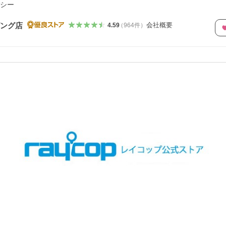
シー
会社概要
ピング店
4.59
（
964
件
）