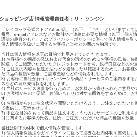
!ショッピング店
情報管理責任者：
リ・ ソンジン
「レイコップ公式ストアYahoo!店」（以下、「当社」といいます）
番号、e-mailアドレスなどお取引やご連絡に必要な情報（以下「個
護法の趣旨のもと、このプライバシーポリシーに則って個人情報を取
個人情報の取扱いに関するお客様と当社との間のお約束です。
当社は個人情報を以下の目的で利用させていただきます。

1) お客様への商品の発送および代金の請求のためにお客様の氏名、
関連してご指定いただいたクレジットカード番号、銀行口座などのお支
2) ご注文の内容や配送方法などを連絡したり確認するために、お客様の
た商品の種類や数量、ご請求金額などの情報を利用します。

3) お客様に当社が行うキャンペーンや商品・サービスのご案内をするた
スなどの連絡先情報を利用します。

4) 当社のサービス改善を行うために、お客様から寄せられたご意見や
5) お客様からのご要望、お問い合わせに対する回答をするために、お客
す。

6) お客様からのご注文状況を閲覧いただけるよう、ご注文いただい
て提供し、表示させます。

7) 不正な目的をもって商品を注文するような方にサービスのご利用
引に関するお客様の氏名、住所、ご注文いただいた商品の種類や数量
当社は以下の体制で個人情報を管理します。

1) 個人情報保護法やガイドラインに従って必要な社内体制を整備し、