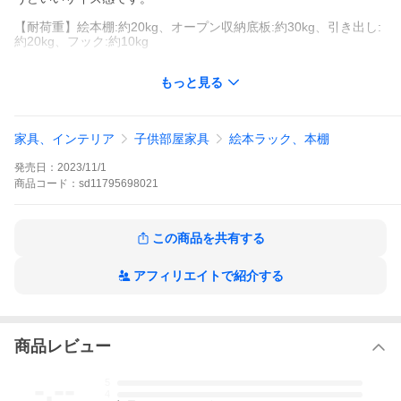
【耐荷重】絵本棚:約20kg、オープン収納底板:約30kg、引き出し:
約20kg、フック:約10kg
【カラー】ナチュラルxホワイト
もっと見る
【サイズ】幅54x奥行き29.5x高さ90cm/約17.5kg 梱包サイズ 110
cmx42.5cmx14cm/約20.8kg
【関連】爆買 ラック 棚 収納 本棚 絵本ラック マガジンラック 教
家具、インテリア
子供部屋家具
絵本ラック、本棚
科書ラック ブックラック 木製 お片付け おもちゃラック おもちゃ
収納 キャビネット 引き出し キッズ向け 子供部屋 子供用 幼児用
発売日：
2023/11/1
安全 デザイン かわいい キュート 小さ目 小さめ お子様用 キッズ
用 キッズ家具 学習 自然素材 安心 ナチュラル 教育 育児 知育 おし
商品
コード：
sd11795698021
ゃれ 子供向け スタディ
※ご注文確定の日より5営業日以内の出荷となります。
※組立サービスオプションご利用可能な商品です。（別途送料が掛かり
この商品を共有する
ます）
※北海道、沖縄県、離島地域、山間部や僻地への配送は別途お見積りと
なります。（※ご注文時に「送料無料」と表記されている場合や自動計
アフィリエイトで紹介する
算される場合でも別途お見積り）
※お客様にて組立が必要な製品です。
商品レビュー
-.--
5
4