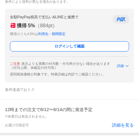
条件により送料が異なる場合があります。
全額PayPay残高で支払い&LINEと連携で
内訳
獲得
5
%
（
884
pt）
獲得のうち4.5%は
利用先・期間限定
ログインして確認
ご注意
表示よりも実際の付与数・付与率が少ない場合があります
詳細
（付与上限、未確定の付与等）
原則税抜価格が対象です。特典詳細は内訳でご確認ください。
条件達成でおトク
12時までの注文で8/12〜8/14の間に発送予定
※休業日は発送されません。
詳細を見る
お届け日指定可