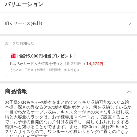
バリエーション
組立サービス(有料)
おトクなお知らせ
合計5,000円相当プレゼント！
19,274
14,274
PayPayカード入会特典を使うと
円
円
うち2,000円相当は利用先・期間限定。他条件あり
商品情報
お子様のおもちゃや絵本をまとめてスッキリ収納可能なスリム絵
本棚。深さの異なる3つの絵本収納ポケット、何を収納しているか
一目でわかるオープン収納、キャスター付きの大きな引き出し収
納と大容量のラックは、お子様専用スペースとして設置すること
で、お子様の自発的なお片付けを誘導し、楽しくお片付けをする
習慣へと繋げることができます。また、幅50cm、奥行29.5cmと
スリムサイズなので、ワンルームや狭いリビングに置くのにちょ
うどいいサイズ感です。