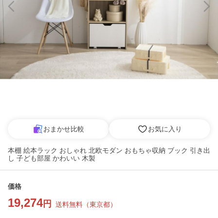
おまかせ比較
お気に入り
本棚 絵本ラック おしゃれ 北欧モダン おもちゃ収納 ブック 引き出
し 子ども部屋 かわいい 木製
価格
19,274
円
送料無料
（
東京都
）