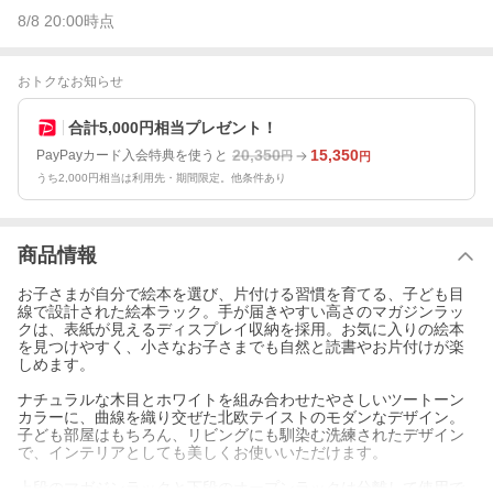
8/8 20:00
時点
おトクなお知らせ
合計5,000円相当プレゼント！
20,350
15,350
PayPayカード入会特典を使うと
円
円
うち2,000円相当は利用先・期間限定。他条件あり
商品情報
お子さまが自分で絵本を選び、片付ける習慣を育てる、子ども目
線で設計された絵本ラック。手が届きやすい高さのマガジンラッ
クは、表紙が見えるディスプレイ収納を採用。お気に入りの絵本
を見つけやすく、小さなお子さまでも自然と読書やお片付けが楽
しめます。
ナチュラルな木目とホワイトを組み合わせたやさしいツートーン
カラーに、曲線を織り交ぜた北欧テイストのモダンなデザイン。
子ども部屋はもちろん、リビングにも馴染む洗練されたデザイン
で、インテリアとしても美しくお使いいただけます。
上段のマガジンラックと下段のオープンラックは分離して使用で