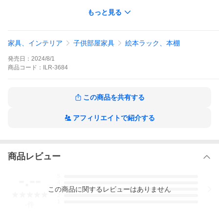
きる2WAY仕様。成長や用途に合わせてレイアウトを変更でき、絵
もっと見る
本ラックとしてはもちろん、おもちゃや収納ボックス、本棚とし
ても幅広く活躍。
安全性にも配慮し、天板や側板などすべての角を丸く仕上げた角
家具、インテリア
子供部屋家具
絵本ラック、本棚
丸設計。お子さまが毎日安心して使えるやさしいつくりです。デ
ザイン性、収納力、使いやすさを兼ね備え、成長に寄り添いなが
発売日：
2024/8/1
ら長く愛用できるキッズ収納ラックです。
商品
コード：
ILR-3684
【サイズ】W700 x D320 x H700(mm)/9.6kg［上段のみ］W700 x
D230 x H310(mm)［下段のみ］W700 x D320 x H390(mm)
【関連】
この商品を共有する
※正午までのご注文確定で当日の出荷となります。
※北海道、沖縄県、離島地域、山間部や僻地への配送は別途お見積りと
なります。（※ご注文時に「送料無料」と表記されている場合や自動計
アフィリエイトで紹介する
算される場合でも別途お見積り）
※組立サービス（有料）対象商品です。
※お客様にて組立の必要がある組立品です。
商品レビュー
【カラー】アイボリー
【梱包サイズ】W775 x D360 x H340(mm)/11.7kg
-.--
5
【材質】［上段］繊維板(MDF)［下段フレーム、下段天板］天然木(ラ
4
バーウッド材)［下段底板］繊維板(MDF)ラッカー塗装
この
商品
に関するレビューはありません
3
2
1
-
件