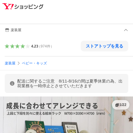
楽装屋
ストアトップを見る
4.23
（
974
件
）
楽装屋
ベビー・キッズ
配送に関するご注意 8/11-8/16の間は夏季休業の為、出
荷業務を一時停止とさせていただきます
1
/
22