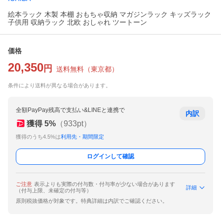
絵本ラック 木製 本棚 おもちゃ収納 マガジンラック キッズラック
子供用 収納ラック 北欧 おしゃれ ツートーン
価格
20,350
円
送料無料
（
東京都
）
条件により送料が異なる場合があります。
全額PayPay残高で支払い&LINEと連携で
内訳
獲得
5
%
（
933
pt）
獲得のうち4.5%は
利用先・期間限定
ログインして確認
ご注意
表示よりも実際の付与数・付与率が少ない場合があります
詳細
（付与上限、未確定の付与等）
原則税抜価格が対象です。特典詳細は内訳でご確認ください。