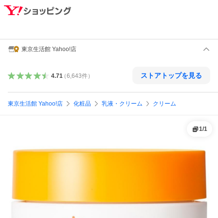
東京生活館 Yahoo!店
ストアトップを見る
4.71
（
6,643
件
）
東京生活館 Yahoo!店
化粧品
乳液・クリーム
クリーム
1
/
1