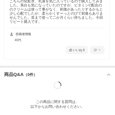
こちらの化粧水、乳液を気に入っているので購入してみま
した。美白も気になっていたのですが、ビタミンC配合の
のクリームは使って事がなく、刺激があったりするかもと
少し心配でしたが、柔らかくすーっとのびて刺激もありま
せんでした。首まで使って二か月くらい持ちました。今回

リピート購入です。
投稿者情報
40代
いいね
0
商品Q&A
（
0
件）
この
商品
に関する質問は、
以下からお問い合わせください。