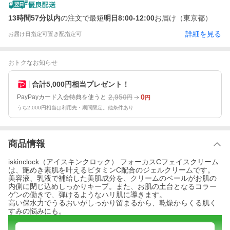
13時間57分以内
の注文で最短
明日8:00-12:00
お届け（東京都）
詳細を見る
お届け日指定可
置き配指定可
おトクなお知らせ
合計5,000円相当プレゼント！
2,950
0
PayPayカード入会特典を使うと
円
円
うち2,000円相当は利用先・期間限定。他条件あり
商品情報
iskinclock（アイスキンクロック） フォーカスCフェイスクリーム
は、艶めき素肌を叶えるビタミンC配合のジェルクリームです。
美容液、乳液で補給した美肌成分を、クリームのベールがお肌の
内側に閉じ込めしっかりキープ。また、お肌の土台となるコラー
ゲンの働きで、弾けるようなハリ肌に導きます。
高い保水力でうるおいがしっかり留まるから、乾燥からくる肌く
すみの悩みにも。