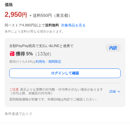
価格
2,950
円
+ 送料
550
円
（
東京都
）
同一ストア4,980円以上で
送料無料
対象商品を見る
条件により送料が異なる場合があります。
全額PayPay残高で支払い&LINEと連携で
内訳
獲得
5
%
（
133
pt）
獲得のうち4.5%は
利用先・期間限定
ログインして確認
ご注意
表示よりも実際の付与数・付与率が少ない場合があります
詳細
（付与上限、未確定の付与等）
原則税抜価格が対象です。特典詳細は内訳でご確認ください。
条件達成でおトク