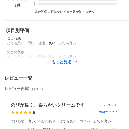
1
1
件
総合評価に有効なレビュー数が足りません
項目別評価
つけ心地
とても悪い
・
悪い
・
普通
・
良い
・
とても良い
のびの良さ
とても悪い
・
悪い
・
普通
・
良い
・
とても良い
もっと見る
レビュー一覧
レビュー内容
（口コミ）
のびが良く、柔らかいクリームです
2021/11/10
5
wak********
つけ心地
：
良い
、
のびの良さ
：
とても良い
、
コスパ
：
とても良い