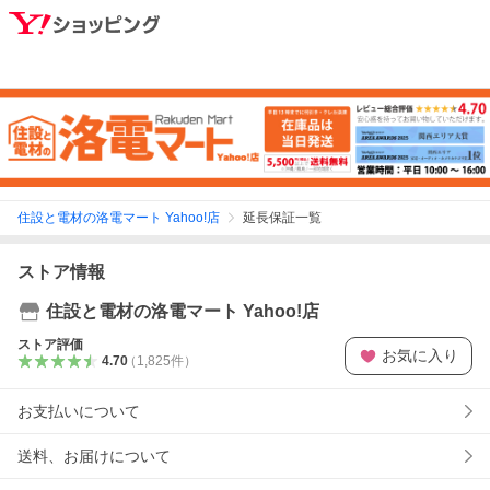
住設と電材の洛電マート Yahoo!店
延長保証一覧
ストア情報
住設と電材の洛電マート Yahoo!店
ストア評価
お気に入り
4.70
（
1,825
件
）
お支払いについて
送料、お届けについて