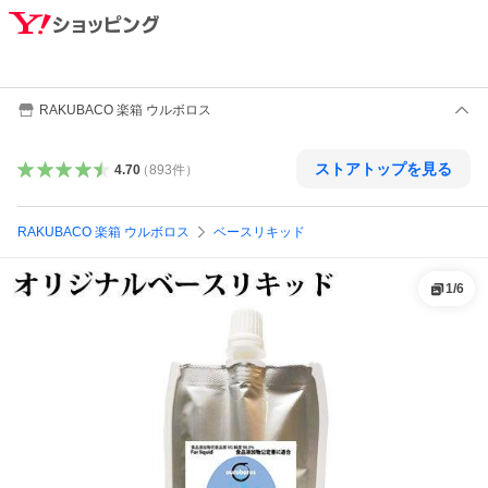
RAKUBACO 楽箱 ウルボロス
ストアトップを見る
4.70
（
893
件
）
RAKUBACO 楽箱 ウルボロス
ベースリキッド
1
/
6