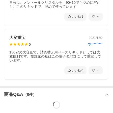
自分は、メントールクリスタルを、90ｰ10でキツめに溶か
し、このリキッドで、埋めて使っています
いいね
1
大変重宝
2021/12/2
5
cyu********
150㎖の大容量で、詰め替え用ベースリキッドとしては大
変便利です。愛煙家の私はこの電子タバコにして重宝して
います。
いいね
0
商品Q&A
（
0
件）