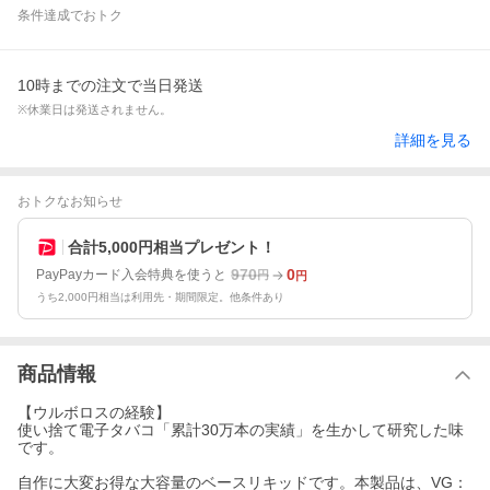
条件達成でおトク
10時までの注文で当日発送
※休業日は発送されません。
詳細を見る
おトクなお知らせ
合計5,000円相当プレゼント！
970
0
PayPayカード入会特典を使うと
円
円
うち2,000円相当は利用先・期間限定。他条件あり
商品情報
【ウルボロスの経験】
使い捨て電子タバコ「累計30万本の実績」を生かして研究した味
です。
自作に大変お得な大容量のベースリキッドです。本製品は、VG：