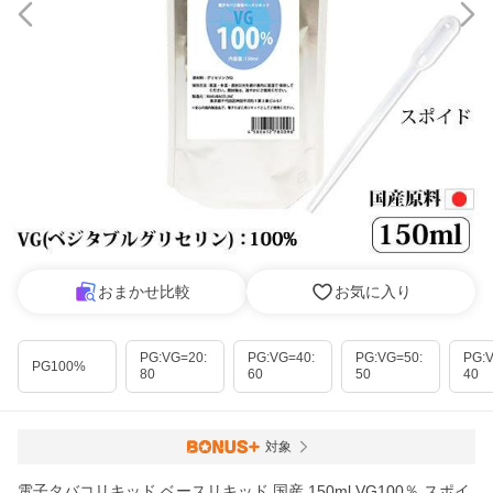
おまかせ比較
お気に入り
PG:VG=20:
PG:VG=40:
PG:VG=50:
PG:
PG100%
80
60
50
40
対象
電子タバコリキッド ベースリキッド 国産 150ml VG100％ スポイ