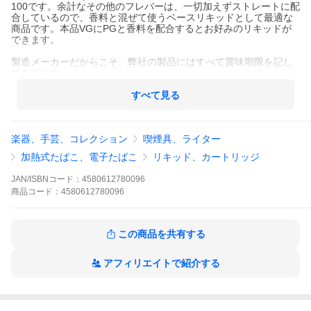
100です。余計なその他のフレバーは、一切加えずストレートに配
合しているので、香料と混ぜて使うベースリキッドとして最適な
商品です。本品VGにPGと香料を配合するとお好みのリキッドが
できます。
製造メーカーだからこそ、弊社の製品にはすべて賞味期限を記し
てあります。
※タール・ニコチンは含まれていません
すべて見る
製造：弊社の国内専門工場にて製造
安全・安心をモットーに日本国産にこだわり、日々味の研究をし
ております。
楽器、手芸、コレクション
喫煙具、ライター
※本製品は電子タバ用リキッドとなります。
加熱式たばこ、電子たばこ
リキッド、カートリッジ
JAN/ISBNコード：
4580612780096
商品
コード：
4580612780096
この商品を共有する
アフィリエイトで紹介する