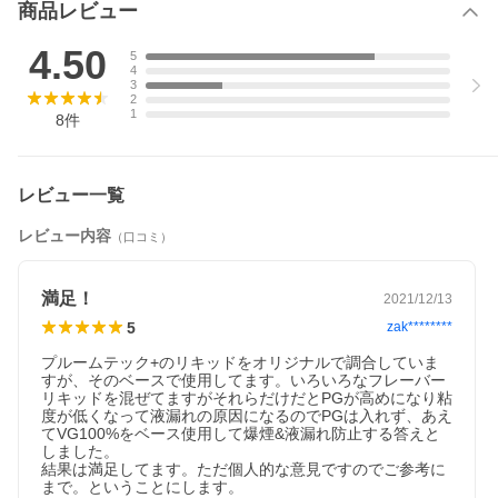
商品レビュー
4.50
5
4
3
2
1
8
件
レビュー一覧
レビュー内容
（口コミ）
満足！
2021/12/13
5
zak********
プルームテック+のリキッドをオリジナルで調合していま
すが、そのベースで使用してます。いろいろなフレーバー
リキッドを混ぜてますがそれらだけだとPGが高めになり粘
度が低くなって液漏れの原因になるのでPGは入れず、あえ
てVG100%をベース使用して爆煙&液漏れ防止する答えと
しました。

結果は満足してます。ただ個人的な意見ですのでご参考に
まで。ということにします。