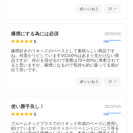
いいね
1
爆煙にする為には必須
2023/2/14
5
zak********
爆煙好きのリキッドのベースとして素晴らしい商品です
ね。何度かリピしていますVG100%はあまり見かけない商
品ですが、何かを混ぜるので実際は70〜80%に希釈されて
ると思いますが、爆煙になるので気持ち的に吸ってる感が
出て良いです。
いいね
1
使い勝手良し！
2023/7/25
5
zak********
プルームテックプラスでのリキッド作成のベースに使用し
続けています。タバコやストロベリーミントにバニラ等を