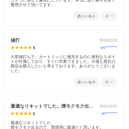
コチラに混ぜて爆煙にしています。本当に使い勝手も良く
いいね
1
値打
2021/12/14
5
cyu********
大変値打ちで、カートリッジに補充するのに便利なスポイ
トが付属しており、すぐに作業できました。今後も貴社の
商品を購入したいと考えております。ありがとうございま
した。
いいね
0
最適なリキットでした。煙モクモク出るの…
2021/11/21
5
ari********
最適なリキットでした。

煙モクモク出るので、禁煙用に最適だと思います。
