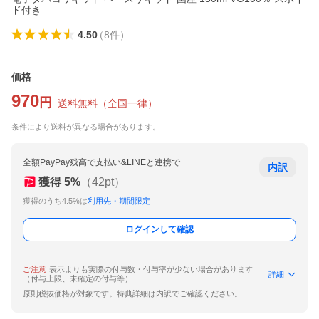
ド付き
4.50
（
8
件
）
価格
970
円
送料無料
（
全国一律
）
条件により送料が異なる場合があります。
全額PayPay残高で支払い&LINEと連携で
内訳
獲得
5
%
（
42
pt）
獲得のうち4.5%は
利用先・期間限定
ログインして確認
ご注意
表示よりも実際の付与数・付与率が少ない場合があります
詳細
（付与上限、未確定の付与等）
原則税抜価格が対象です。特典詳細は内訳でご確認ください。