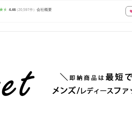
会社概要
4.46
（
20,597
件
）