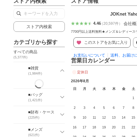
ストア内検索
ストア情報
JOKnet Yah
会社概
4.46
（
20,597
件
）
ストア内検索
7700円以上送料無料★メンズ＆レディー
カテゴリから探す
このストアをお気に入り
すべての商品
お支払いについて
送料、お届け
(
5,377
件)
営業日カレンダー
■雑貨
定休日
(
1,984
件)
2026年8月
日
月
火
水
木
金
土
■バッグ
1
(
1,421
件)
2
3
4
5
6
7
8
■財布・ケース
(
225
件)
9
10
11
12
13
14
15
16
17
18
19
20
21
22
■メンズ
(
621
件)
23
24
25
26
27
28
29