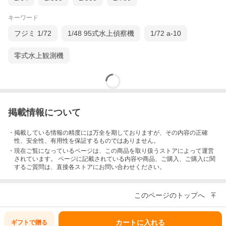
キーワード
フジミ 1/72
1/48 95式水上偵察機
1/72 a-10
零式水上観測機
掲載情報について
・掲載している情報の精度には万全を期しておりますが、その内容の正確
性、安全性、有用性を保証するものではありません。
・現在ご覧になっているページは、この
商品
を取り扱うストアによって運営
されています。 ページに記載されている内容
や商品、ご購入
、ご購入に関
するご質問は、直接各ストアにお問い合わせください。
このページのトップへ
カートに入れる
ギフトで
贈る