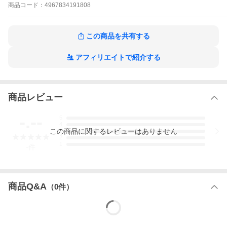
商品
コード：
4967834191808
この商品を共有する
アフィリエイトで紹介する
商品レビュー
-.--
5
4
この
商品
に関するレビューはありません
3
2
1
-
件
商品Q&A
（
0
件）