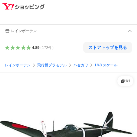
レインボーテン
ストアトップを見る
4.89
（
172
件
）
レインボーテン
飛行機プラモデル
ハセガワ
1/48 スケール
1
/
1