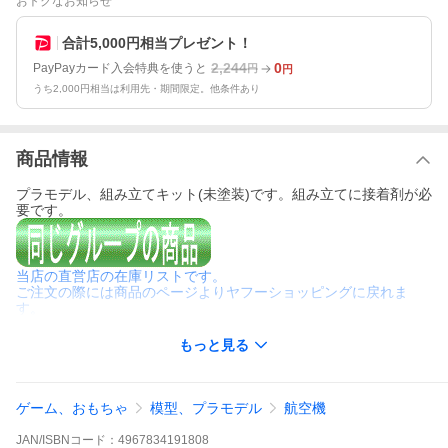
おトクなお知らせ
合計5,000円相当プレゼント！
2,244
0
PayPayカード入会特典を使うと
円
円
うち2,000円相当は利用先・期間限定。他条件あり
商品情報
プラモデル、組み立てキット(未塗装)です。組み立てに接着剤が必
要です。
当店の直営店の在庫リストです。
ご注文の際には商品のページよりヤフーショッピングに戻れま
す。
もっと見る
ゲーム、おもちゃ
模型、プラモデル
航空機
JAN/ISBNコード：
4967834191808