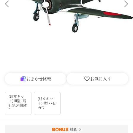
おまかせ比較
お気に入り
(組立キッ
(組立キッ
ト) III型 `飛
ト) I型 ハセ
行第64戦隊
ガワ
`
対象