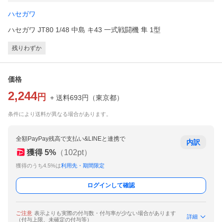
ハセガワ
ハセガワ JT80 1/48 中島 キ43 一式戦闘機 隼 1型
残りわずか
価格
2,244
円
+ 送料
693
円
（
東京都
）
条件により送料が異なる場合があります。
全額PayPay残高で支払い&LINEと連携で
内訳
獲得
5
%
（
102
pt）
獲得のうち4.5%は
利用先・期間限定
ログインして確認
ご注意
表示よりも実際の付与数・付与率が少ない場合があります
詳細
（付与上限、未確定の付与等）