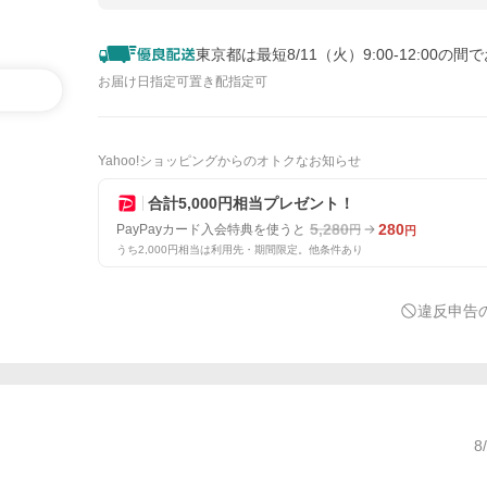
東京都は最短8/11（火）9:00-12:00の間
お届け日指定可
置き配指定可
Yahoo!ショッピングからのオトクなお知らせ
合計5,000円相当プレゼント！
5,280
280
PayPayカード入会特典を使うと
円
円
うち2,000円相当は利用先・期間限定。他条件あり
違反申告
8