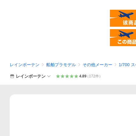
レインボーテン
船舶プラモデル
その他メーカー
1/700
レインボーテン
4.89
（
172
件
）