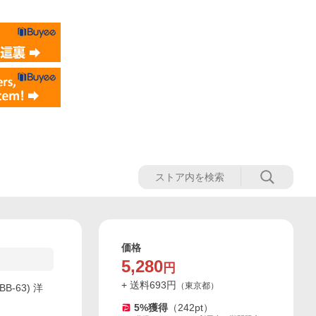
価格
5,280
円
+ 送料
693
円
（
東京都
）
B-63) 洋
5
%獲得
（
242
pt）