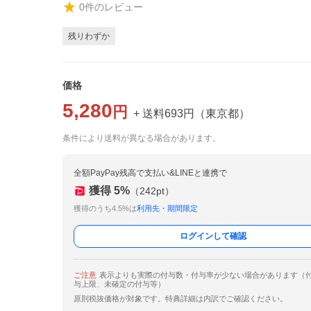
0
件のレビュー
残りわずか
価格
5,280
円
+ 送料
693
円
（
東京都
）
条件により送料が異なる場合があります。
全額PayPay残高で支払い&LINEと連携で
獲得
5
%
（
242
pt）
獲得のうち4.5%は
利用先・期間限定
ログインして確認
ご注意
表示よりも実際の付与数・付与率が少ない場合があります（
与上限、未確定の付与等）
原則税抜価格が対象です。特典詳細は内訳でご確認ください。