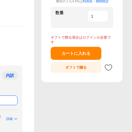
獲得のうち4.5%は
利用先・期間限定
数量
ギフトで贈る場合はログインが必要で
す
カートに入れる
ギフトで
贈る
内訳
付
詳細