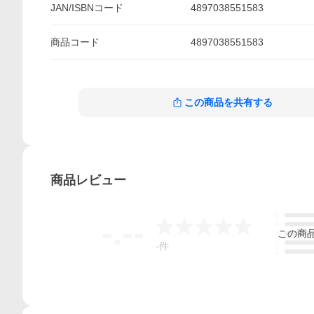
JAN/ISBNコード
4897038551583
商品
コード
4897038551583
この商品を共有する
商品
レビュー
5
-.--
4
この
商
3
2
-
件
1