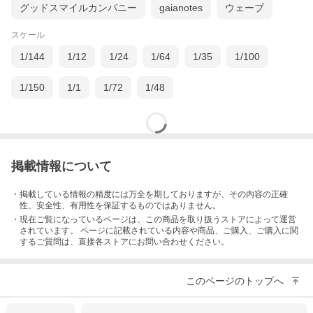
グッドスマイルカンパニー
gaianotes
ウェーブ
スケール
1/144
1/12
1/24
1/64
1/35
1/100
1/150
1/1
1/72
1/48
掲載情報について
・掲載している情報の精度には万全を期しておりますが、その内容の正確
性、安全性、有用性を保証するものではありません。
・現在ご覧になっているページは、この
商品
を取り扱うストアによって運営
されています。 ページに記載されている内容
や商品、ご購入
、ご購入に関
するご質問は、直接各ストアにお問い合わせください。
このページのトップへ