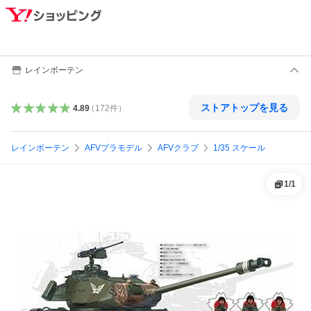
レインボーテン
ストアトップを見る
4.89
（
172
件
）
レインボーテン
AFVプラモデル
AFVクラブ
1/35 スケール
1
/
1