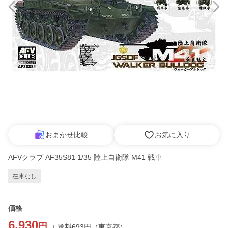
おまかせ比較
お気に入り
AFVクラブ AF35S81 1/35 陸上自衛隊 M41 戦車
在庫なし
価格
6,930
円
+ 送料
693
円
（
東京都
）