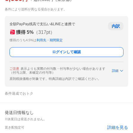
条件により送料が異なる場合があります。
全額PayPay残高で支払い&LINEと連携で
内訳
獲得
5
%
（
317
pt）
獲得のうち4.5%は
利用先・期間限定
ログインして確認
ご注意
表示よりも実際の付与数・付与率が少ない場合があります
詳細
（付与上限、未確定の付与等）
原則税抜価格が対象です。特典詳細は内訳でご確認ください。
条件達成でおトク
発送日情報なし
※休業日は発送されません。
詳細を見る
置き配指定可