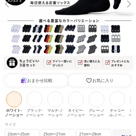
おまかせ比較
お気に入り
ホワイト-
ブラック-
マルチ-ノ
ネイビー-
グレー-ノ
チャコー
ホ
ノーショー
ノーショー
ーショー
ノーショー
ーショー
ル-ノーシ
ベリ
ョー
サイズ
23cm〜25cm
25cm〜27cm
27cm〜29cm