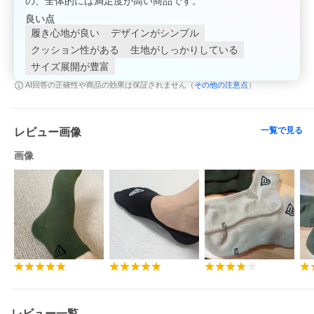
の、全体的には満足度が高い商品です。
良い点
履き心地が良い
デザインがシンプル
クッション性がある
生地がしっかりしている
サイズ展開が豊富
その他の注意点
AI回答の正確性や商品の効果は保証されません（
）
一覧で見る
レビュー画像
画像
当店は ニューエラ NEW ERA の正規販売店です。
メーカー希望小売価格1210円(税込み)の商品を送料込みでお買い
得になるように提示している価格にて販売しております！！ぜひ
このチャンスにお買い求めください！
NEW ERA（ニューエラ）の高品質ソックスコレクションは、スタ
イルと機能性を兼ね備えた一足です。全モデルに以下の機能が搭
載されており、快適さとデザイン性を両立しています。
NEW ERAロゴをジャカードで表現：シンプルかつ洗練されたデザ
レビュー一覧