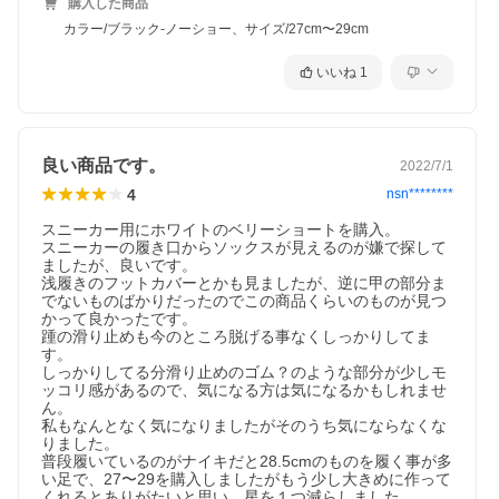
購入した商品
状態でのお届けとなります。
ギフト用途でご検討のお客様は、あらかじめご了承くださいます
カラー/ブラック-ノーショー、サイズ/27cm〜29cm
ようお願い申し上げます。
【特徴】ニューエラフラッグをジャカードで表現した3ペアソック
いいね
1
ス
【素材】ポリエステル コットン ポリウレタン
【ブランド名】ニューエラ NEW ERA
良い商品です。
2022/7/1
【モデル名】3ペアソックス ベリーショート ショート アンクル
4
nsn********
【カラーバリエーション】ホワイト-ノーショー、ブラック-ノーシ
スニーカー用にホワイトのベリーショートを購入。

ョー、マルチ-ノーショー、ネイビー-ノーショー、グレー-ノーシ
スニーカーの履き口からソックスが見えるのが嫌で探して
ョー、チャコール-ノーショー、ホワイト-ベリーショート、ブラッ
ましたが、良いです。

ク-ベリーショート、マルチ-ベリーショート、ネオンマルチ-ベリ
浅履きのフットカバーとかも見ましたが、逆に甲の部分ま
ーショート、オリーブマルチ-ベリーショート、ネイビー-ベリーシ
でないものばかりだったのでこの商品くらいのものが見つ
ョート、グレー-ベリーショート、チャコール-ベリーショート、ホ
かって良かったです。

ワイト-ショート、ブラック-ショート、マルチ-ショート、ネオン
踵の滑り止めも今のところ脱げる事なくしっかりしてま
マルチ-ショート、オリーブマルチ-ショート、ネイビー-ショー
す。

ト、グレー-ショート、チャコール-ショート、ホワイト-アンク
しっかりしてる分滑り止めのゴム？のような部分が少しモ
ル、ブラック-アンクル、マルチ-アンクル、ネオンマルチ-アンク
ッコリ感があるので、気になる方は気になるかもしれませ
ル、オリーブマルチ-アンクル、ネイビー-アンクル、グレー-アン
ん。

クル、チャコール-アンクル
私もなんとなく気になりましたがそのうち気にならなくな
りました。

【メーカー品番】14518160、14518161、14518162、
普段履いているのがナイキだと28.5cmのものを履く事が多
14518163、14518164、14518165、14518166、14518167、
い足で、27〜29を購入しましたがもう少し大きめに作って
14518168、14518169、14518170、14518171、14518186、
くれるとありがたいと思い、星を１つ減らしました。
