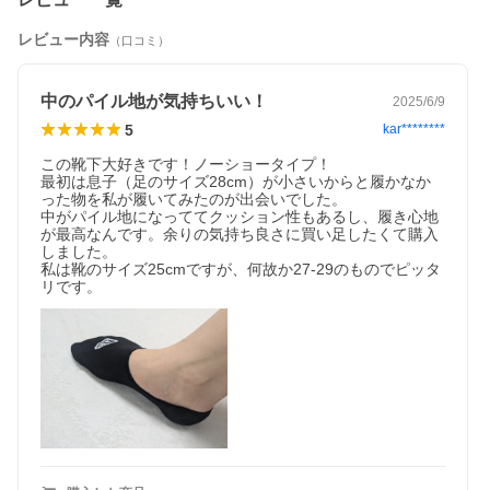
インが足元のアクセントに。
3足セットでお得に日常使いに最適。
レビュー内容
（口コミ）
■それぞれの丈の特徴
●ノーショー（No Show）
中のパイル地が気持ちいい！
2025/6/9
・靴から完全に見えないデザインで、すっきりとした足元を演
5
kar********
出。
・ローファーやスリッポンなど、素足風スタイルに最適。
この靴下大好きです！ノーショータイプ！

・かかと部分に滑り止めシリコン付きでズレにくく、脱げにくい
最初は息子（足のサイズ28cm）が小さいからと履かなか
設計。
った物を私が履いてみたのが出会いでした。

中がパイル地になっててクッション性もあるし、履き心地
●ベリーショート（Very Short）
が最高なんです。余りの気持ち良さに買い足したくて購入
・足首がわずかに隠れる浅めの丈感で、軽快な印象。
しました。

・ローカットスニーカーに最適なデザイン。
私は靴のサイズ25cmですが、何故か27-29のものでピッタ
・かかと部分に滑り止めシリコン付きでズレ防止、快適な着用
感。
●ショート（Short）
・足首が露出する丈感で、軽快な印象と通気性の良さが特徴。
・リブ仕様でフィット感向上、ズレにくく安定した履き心地。
●アンクル（Ankle）
・くるぶしより上までしっかり覆う丈感で、サポート力抜群。
・アクティブなシーンやスポーツシーンでも快適なフィット感。
・足首部分にリブサポートを施し、しっかりとしたホールド感。
※本商品は、メール便規格に合わせるためパッケージを分解した