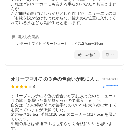
14518187、14518188、14518189、14518190、14518191、
これはどのメーカーにも言える事なのでなんとも言えませ
14518172、14518173、14518174、14518175、14489704、
んが…

14489705、14489700、14489702、14489710、14489701、
ただ価格の割にはしっかりとした作りで、ニューエラのロ
14489703、14489711、11531695、11531692、11901483、
ゴも靴を脱がなければわからない控えめな位置に入れてく
11531694、11531691、11901482、12674031、12674026、
れている所なども高評価だと思います。
12674024、13061317、13061316、13061315、12674030、
12674025、12674023、11531693、11531690、
1190148111901481
購入した商品
【生産国】ベトナム、中国
カラー/ホワイト-ベリーショート、サイズ/27cm〜29cm
【対象】大人、メンズ、レディース、男性、女性
いいね
1
【商品分類】靴下、ソックス、3Pソックス、3足セット、3枚セッ
ト、3枚組、スニーカーソックス、ショートソックス、アンクルソ
ックス、クォーター、クウォーター
オリーブマルチの３色の色合いが気に入っ…
2024/3/31
【シーン】カジュアル、アウトドア、ストリート、フェス、スポ
ーツ、デイリー、アメカジ、ダンス、スケートボード、サーフィ
4
sil********
ン、ヒップホップ
オリーブマルチの３色の色合いが気に入ったのとニューエ
【サイズ】23cm〜25cm、25cm〜27cm 、27cm〜29cm
ラの靴下を履いた事が無かったので購入しました。

自分はゴムの締め付けが苦手なのでいつも大きめのサイズ
を買っていますが正解でした。

足の長さ25.5cm革靴は26.5cmスニーカーは27.5cmを履い
ています。

生地の厚さは普通で生地も柔らかく春秋にいいと思いま
す。
