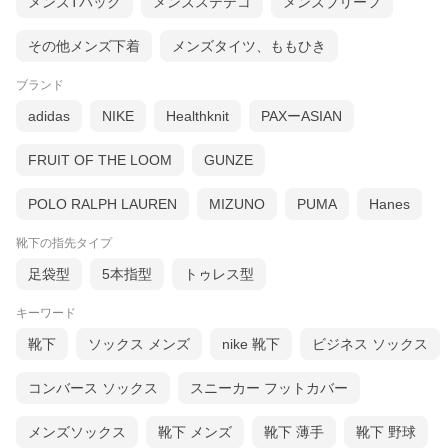
メンズTバック
メンズステテコ
メンズブリーフ
その他メンズ下着
メンズタイツ、ももひき
ブランド
adidas
NIKE
Healthknit
PAXーASIAN
FRUIT OF THE LOOM
GUNZE
POLO RALPH LAUREN
MIZUNO
PUMA
Hanes
靴下の指先タイプ
足袋型
5本指型
トゥレス型
キーワード
靴下
ソックス メンズ
nike 靴下
ビジネス ソックス
コンバース ソックス
スニーカー フットカバー
メンズソックス
靴下 メンズ
靴下 薄手
靴下 野球