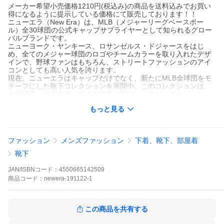
メーカー希望小売価格1210円(税込み)の商品を送料込みでお買い
得になるように提示している価格にて販売しております！！
ニューエラ（New Era）は、MLB（メジャーリーグベースボー
ル）全30球団の公式キャップサプライヤーとして知られるグロー
バルブランドです。
ニューヨーク・ヤンキース、ロサンゼルス・ドジャースをはじ
め、全てのメジャー球団のロゴやチームカラーを取り入れたデザ
インで、野球ファンはもちろん、ストリートファッションのアイ
コンとしても高い人気を誇ります。
現在、ニューエラはキャップだけでなく、新たにMLB全球団をモ
チーフにした靴下コレクションを展開中。このコレクションは、
大谷翔平、山本由伸、佐々木朗希（ドジャース）、ダルビッシュ
有（パドレス）など、メジャーで活躍する日本人スター選手の影
もっと見る
響も受け、スポーツカルチャーとファッションを融合したアイテ
ムとなっています。
機能性とスタイルを兼ね備えた靴下はマストアイテムです。
※本商品は、メール便規格に合わせるためパッケージを分解した
ファッション
メンズファッション
下着、靴下、部屋着
状態でのお届けとなります。
ギフト用途でご検討のお客様は、あらかじめご了承くださいます
靴下
ようお願い申し上げます。
JAN/ISBNコード：
4550665142509
商品
コード：
newera-191122-1
この商品を共有する