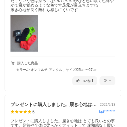
たこういう色は持ってないのでいいかなと思い凄く色鮮や
かで目が覚めるような色です足元が目立ちますね

履き心地が良く蒸れも感じにくいです
購入した商品
カラー/ネオンマルチ-アンクル、サイズ/25cm〜27cm
いいね
1
ブレゼントに購入しました。履き心地はと…
2021/9/13
5
bpi********
ブレゼントに購入しました。履き心地は とても良いとの事
です。足首や全体に柔らかくフィットして 違和感なく履い