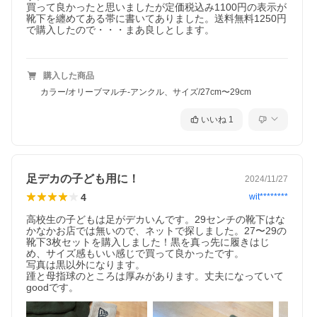
買って良かったと思いましたが定価税込み1100円の表示が
靴下を纏めてある帯に書いてありました。送料無料1250円
で購入したので・・・まあ良しとします。

購入した商品
カラー/オリーブマルチ-アンクル、サイズ/27cm〜29cm
いいね
1
足デカの子ども用に！
2024/11/27
4
wit********
高校生の子どもは足がデカいんです。29センチの靴下はな
かなかお店では無いので、ネットで探しました。27〜29の
靴下3枚セットを購入しました！黒を真っ先に履きはじ
め、サイズ感もいい感じで買って良かったです。

写真は黒以外になります。

踵と母指球のところは厚みがあります。丈夫になっていて
goodです。