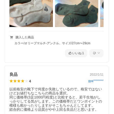
購入した商品
カラー/オリーブマルチ-アンクル、サイズ/27cm〜29cm
いいね
1
良品
2022/1/11
4
gya********
以前格安の靴下で何度か失敗しているので、格安ではない
けどお値打ちなこちらの商品を選択。

同じ価格帯(3足1000円程度)と比較すると、若干生地がし
っかりしてる気がします。この価格帯だとワンポイントの
模様も粗かったりしますがそこもちゃんとしてます。

総合的に価格より品質がやや上回る良品だと思います。