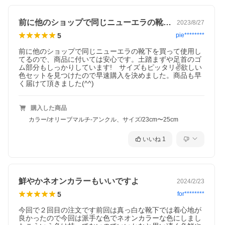
前に他のショップで同じニューエラの靴下…
2023/8/27
5
pie********
前に他のショップで同じニューエラの靴下を買って使用し
てるので、商品に付いては安心です。土踏まずや足首のゴ
ム部分もしっかりしています!　サイズもピッタリ✌️欲しい
色セットを見つけたので早速購入を決めました。商品も早
く届けて頂きました(^^)
購入した商品
カラー/オリーブマルチ-アンクル、サイズ/23cm〜25cm
いいね
1
鮮やかネオンカラーもいいですよ
2024/2/23
5
for********
今回で２回目の注文です前回は真っ白な靴下では着心地が
良かったので今回は派手な色でネオンカラーな色にしまし