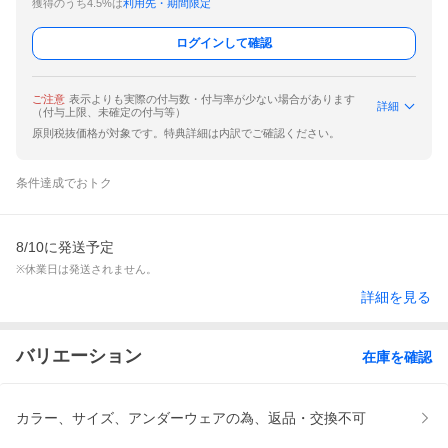
獲得のうち4.5%は
利用先・期間限定
ログインして確認
ご注意
表示よりも実際の付与数・付与率が少ない場合があります
詳細
（付与上限、未確定の付与等）
原則税抜価格が対象です。特典詳細は内訳でご確認ください。
条件達成でおトク
8/10に発送予定
※休業日は発送されません。
詳細を見る
バリエーション
在庫を確認
カラー、サイズ、アンダーウェアの為、返品・交換不可