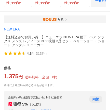
一覧を見る
残りわずか
残りわずか
残りわずか
対象
NEW ERA
【送料込みでお買い得！】ニューエラ NEW ERA 靴下 3ペア ソッ
クス メンズ レディース 3P 3枚組 3足セット ベリーショート ショ
ート アンクル スニーカー
4.64
（
313
件
）
価格
1,375
円
送料無料
（
全国一律
）
条件により送料が異なる場合があります。
全額PayPay残高で支払い&LINEと連携で
内訳
獲得
5
%
（
61
pt）