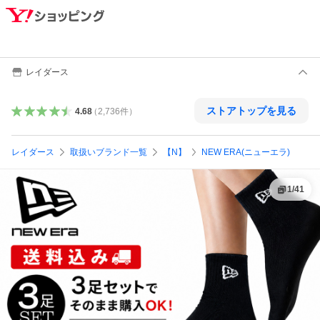
レイダース
ストアトップを見る
4.68
（
2,736
件
）
レイダース
取扱いブランド一覧
【N】
NEW ERA(ニューエラ)
1
/
41