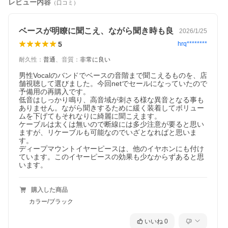
レビュー内容
（口コミ）
ベースが明瞭に聞こえ、ながら聞き時も良
2026/1/25
5
hrq********
耐久性
：
普通
、
音質
：
非常に良い
男性Vocalのバンドでベースの音階まで聞こえるものを、店
舗視聴して選びました。今回netでセールになっていたので
予備用の再購入です。

低音はしっかり鳴り、高音域が刺さる様な異音となる事も
ありません。ながら聞きするために緩く装着してボリュー
ムを下げてもそれなりに綺麗に聞こえます。

ケーブルは太くは無いので断線には多少注意が要ると思い
ますが、リケーブルも可能なのでいざとなればと思いま
す。

ディープマウントイヤーピースは、他のイヤホンにも付け
ています。このイヤーピースの効果も少なからずあると思
います。
購入した商品
カラー/ブラック
いいね
0