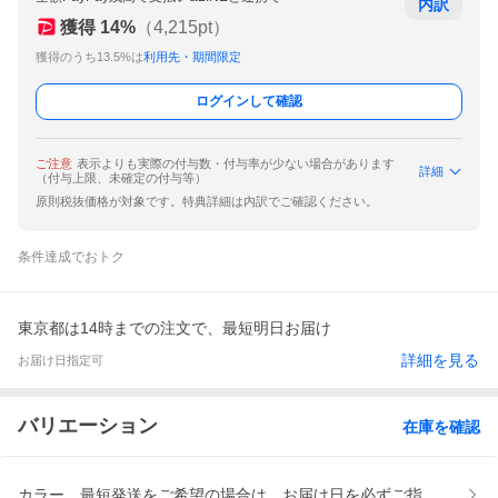
内訳
獲得
14
%
（
4,215
pt）
獲得のうち13.5%は
利用先・期間限定
ログインして確認
ご注意
表示よりも実際の付与数・付与率が少ない場合があります
詳細
（付与上限、未確定の付与等）
原則税抜価格が対象です。特典詳細は内訳でご確認ください。
条件達成でおトク
東京都は14時までの注文で、最短明日お届け
詳細を見る
お届け日指定可
バリエーション
在庫を確認
カラー、最短発送をご希望の場合は、お届け日を必ずご指定くださ