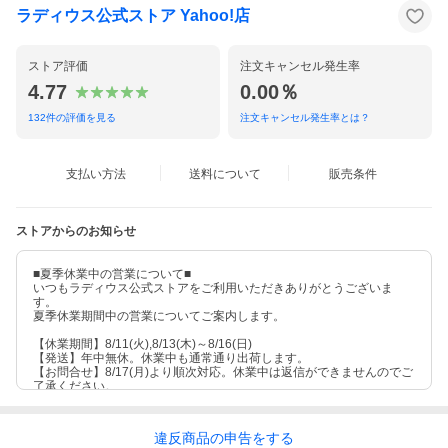
ラディウス公式ストア Yahoo!店
ストア評価
注文キャンセル発生率
4.77
0.00％
132
件の評価を見る
注文キャンセル発生率とは？
支払い方法
送料について
販売条件
ストアからのお知らせ
■夏季休業中の営業について■
いつもラディウス公式ストアをご利用いただきありがとうございま
す。
夏季休業期間中の営業についてご案内します。
【休業期間】8/11(火),8/13(木)～8/16(日)
【発送】年中無休。休業中も通常通り出荷します。
【お問合せ】8/17(月)より順次対応。休業中は返信ができませんのでご
了承ください。
違反
商品の
申告をする