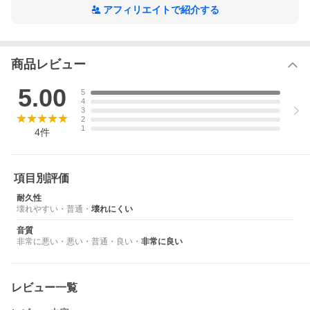
ス
アフィリエイトで紹介する
有線イヤホン 高音質 イヤフォン プレゼント 日本メーカー
商品レビュー
5.00
5
4
3
2
1
4
件
項目別評価
耐久性
壊れやすい
・
普通
・
壊れにくい
音質
非常に悪い
・
悪い
・
普通
・
良い
・
非常に良い
レビュー一覧