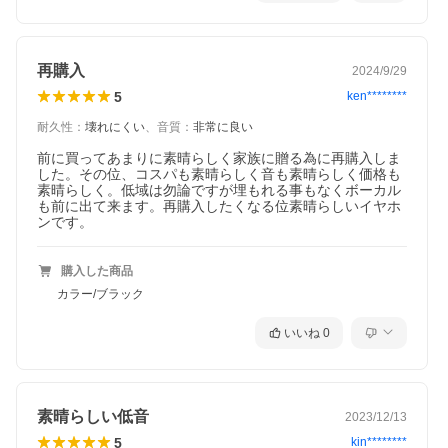
再購入
2024/9/29
5
ken********
耐久性
：
壊れにくい
、
音質
：
非常に良い
前に買ってあまりに素晴らしく家族に贈る為に再購入しま
した。その位、コスパも素晴らしく音も素晴らしく価格も
素晴らしく。低域は勿論ですが埋もれる事もなくボーカル
も前に出て来ます。再購入したくなる位素晴らしいイヤホ
ンです。
購入した商品
カラー/ブラック
いいね
0
素晴らしい低音
2023/12/13
5
kin********