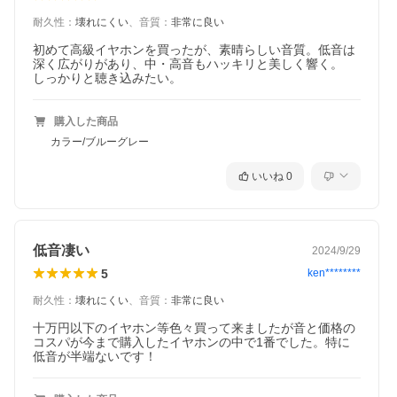
耐久性
：
壊れにくい
、
音質
：
非常に良い
初めて高級イヤホンを買ったが、素晴らしい音質。低音は
深く広がりがあり、中・高音もハッキリと美しく響く。

しっかりと聴き込みたい。
購入した商品
カラー/ブルーグレー
いいね
0
低音凄い
2024/9/29
5
ken********
耐久性
：
壊れにくい
、
音質
：
非常に良い
十万円以下のイヤホン等色々買って来ましたが音と価格の
コスパが今まで購入したイヤホンの中で1番でした。特に
低音が半端ないです！