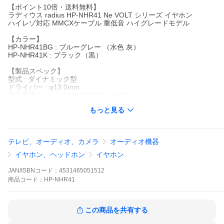
【ポイント10倍・送料無料】
ラディウス radius HP-NHR41 Ne VOLT シリーズ イヤホン
ハイレゾ対応 MMCXケーブル 重低音 ハイグレードモデル
【カラー】
HP-NHR41BG : ブルーグレー （水色 灰）
HP-NHR41K : ブラック（黒）
【製品スペック】
型式 : ダイナミック型
ドライバー : φ13.0mm
出力音圧レベル : 114±3dB(@1kHz/126mV input)
出力周波数帯域 : 5Hz〜50,000Hz
もっと見る
最大入力 : 5mW
インピーダンス : 16Ω±20%
プラグ : Φ3.5mm 金メッキステレオミニプラグ
ケーブル長さ : 約120cm(Y型)
テレビ、オーディオ、カメラ
オーディオ機器
質量 : 約15g(ケーブル含む)
イヤホン、ヘッドホン
イヤホン
【パッケージ内容】
・ディープマウントイヤーピース(XS, S, M, L)×各1セット
JAN/ISBNコード：
4531465051512
・ケーブルクリップ
商品
コード：
HP-NHR41
・イヤホン収納ケース
・取扱説明書(保証書)
【関連ワード】
この商品を共有する
Ne new ear イヤホン 有線 ハイレゾ 高音質 MMCX コネクタ
リケーブル可能 低音 3.5mm プラグ ディープマウントイヤーピー