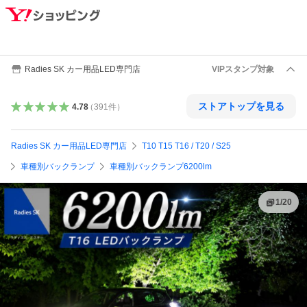
Radies SK カー用品LED専門店
VIPスタンプ対象
ストアトップを見る
4.78
（
391
件
）
Radies SK カー用品LED専門店
T10 T15 T16 / T20 / S25
車種別バックランプ
車種別バックランプ6200lm
1
/
20