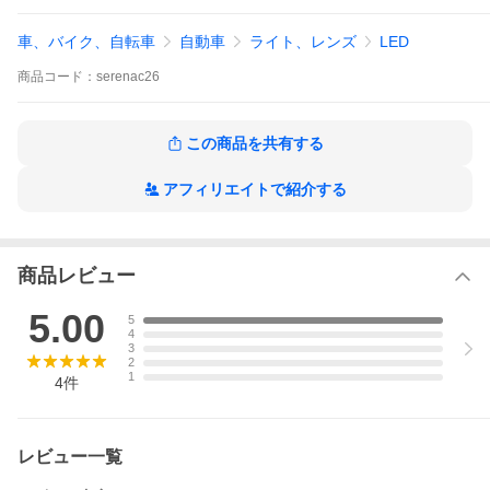
夜間の安全運転をサポートし、ドライブの快適性を向上させるた
めの最適な選択肢と言えるでしょう。
車、バイク、自転車
自動車
ライト、レンズ
LED
内容品
商品
コード：
serenac26
・LEDバルブ×2
電圧
この商品を共有する
12V-24V
アフィリエイトで紹介する
12V車対応
24V車対応
規格
商品レビュー
T10/T16
5.00
5
4
電力
3
2
1
4
件
１５W
極性
レビュー一覧
無極性