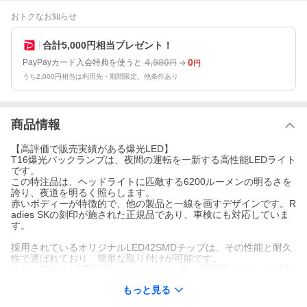
おトクなお知らせ
合計5,000円相当プレゼント！
4,980
0
PayPayカード入会特典を使うと
円
円
うち2,000円相当は利用先・期間限定。他条件あり
商品情報
【高評価で販売実績がある爆光LED】
T16爆光バックランプは、夜間の運転を一新する高性能LEDライト
です。
この特注品は、ヘッドライトに匹敵する6200ルーメンの明るさを
誇り、夜道を明るく照らします。
赤いボディーが特徴的で、他の製品と一線を画すデザインです。R
adies SKの刻印が施された正規品であり、車検にも対応していま
す。
採用されているオリジナルLED42SMDチップは、その性能と耐久
性で選ばれており、簡単な取り付けが可能です。
また、安心の1年間保証が付いているため、長期間にわたって信頼
性の高い使用が期待できます。
もっと見る
このLEDバックランプは、見た目の美しさと機能性を兼ね備え、
あなたの車を一際目立たせるアイテムです。