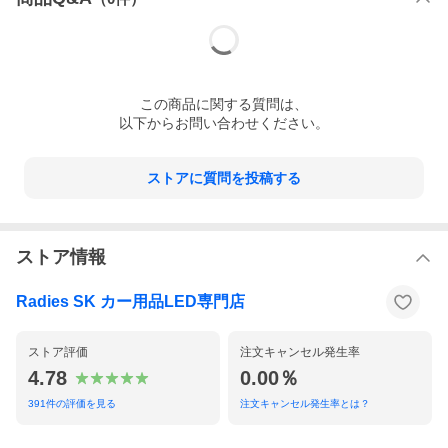
また、車検に関しては、地域により検査員の基準が異なる場合がご
す。
注意事項
・取付けは必ず専門業者様へご依頼下さい。
この
商品
に関する質問は、
・お急ぎの場合は、お問い合わせください。
以下からお問い合わせください。
ストアに質問を投稿する
ストア情報
Radies SK カー用品LED専門店
ストア評価
注文キャンセル発生率
4.78
0.00％
391
件の評価を見る
注文キャンセル発生率とは？