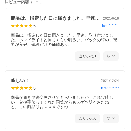
レビュー内容
（口コミ）
発光カラー
ホワイト
商品は、指定した日に届きました。早速、…
2025/6/18
6500k
5
iws********
全光束
商品は、指定した日に届きました。早速、取り付けまし
た。ヘッドライトと同じくらい明るい。バックの時の、視
界が良好。値段だけの価値あり。
6200Lm
※2球合計
いいね
1
LEDチップ
爆光オリジナルチップを採用
側面：35SMD
眩しい！
2021/12/24
先端：7SMD
バルブには『Radies SK』刻印を施しています。
5
n20********
類似品の明るさや車検対応は対象外です。
商品が届き早速交換させてもらいましたが、これは眩し
い！交換手伝ってくれた同僚からもスゲ〜明るさだね！
T10/16 サイズ
と。この商品はおススメですね！
全長39mm
いいね
0
先端直径14mm
保証内容