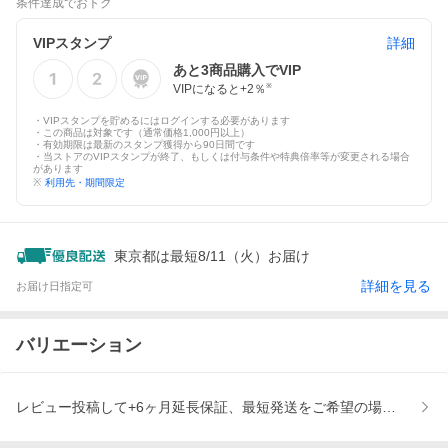
条件達成でおトク
VIPスタンプ
詳細
あと
3
商品購入でVIP
VIPになると+
2
％
※
・VIPスタンプを貯めるにはログインする必要があります
・この商品は対象です（通常価格1,000円以上）
・有効期限は最新のスタンプ獲得から90日間です
・当ストアのVIPスタンプが終了、もしくは付与条件や特典倍率等が変更される場合
があります
※
利用先・期間限定
東京都は最短8/11（火）お届け
詳細を見る
お届け日指定可
バリエーション
レビュー投稿して+6ヶ月延長保証、最短発送をご希望の場合は、日