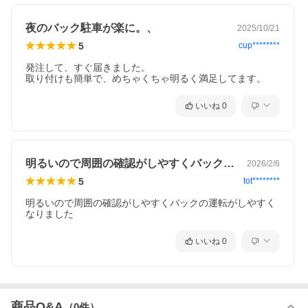
LEDキットご購入より1年保証です。
夜のバック駐車が楽に。、
2025/10/21
・保証カードをお付けしますので大切に保管ください。
5
cup********
・ご購入から1年以内の故障や動作不良などの場合は交換対応いた
・商品到着後、速やかに内容物のご確認及び作動確認お願いいたし
発注して、すぐ届きました。

※万一不具合がございましたら、商品到着後７日以内にご連絡いた
取り付けも簡単で、めちゃくちゃ明るく満足してます。
ば、初期不良として対応させて頂きます。
その際に発生する費用（交換品・送料）は、当店にて全額ご負担
す。
いいね
0
※初期不良対応７日間を超える場合、交換にかかる往復送料はお客
なります。
※お客様起因での故障(取り付けミス、落下など)は、保証対象外と
重要事項
明るいので周囲の確認がしやすくバックの…
2026/2/6
5
tot********
・初期不良の場合返品交換、返金対応します。
本製品に設定している保証はあくまで商品に対する保証であり、本
明るいので周囲の確認がしやすくバックの運転がしやすく
の際に生じる脱着工賃やその他諸費用につきましては、当社で一切
いかねます。
また、弊社の製品自体または 製品の使用から生じた障害・損傷に
いいね
0
した直接または間接的に発生した損害につきまして、責任を負わな
します。
・画像はイメージです。製品の改良などにより予告なしに仕様が変
合がありますので.予めご了承ください。
・設置や取り外し、車体側などにかかる費用は一切負担できません
了承下さい。
商品Q&A
（
0
件）