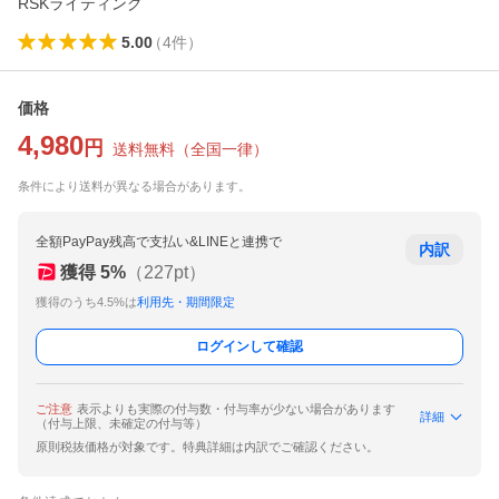
RSKライティング
5.00
（
4
件
）
価格
4,980
円
送料無料
（
全国一律
）
条件により送料が異なる場合があります。
全額PayPay残高で支払い&LINEと連携で
内訳
獲得
5
%
（
227
pt）
獲得のうち4.5%は
利用先・期間限定
ログインして確認
ご注意
表示よりも実際の付与数・付与率が少ない場合があります
詳細
（付与上限、未確定の付与等）
原則税抜価格が対象です。特典詳細は内訳でご確認ください。