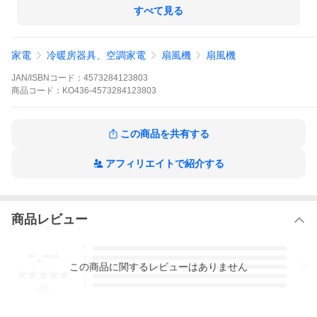
すべて見る
コンパクト・軽量設計
持ち運びしやすく、日常使いから非常時の備蓄用途まで幅広く活
躍します。
家電
冷暖房器具、空調家電
扇風機
扇風機
【使用方法】
JAN/ISBNコード：
4573284123803
１．電源ボタンを長押しすると電源が入ります。
商品
コード：
KO436-4573284123803
電源が入ると、ディスプレイに「01」が表示され、風量1で動
作します。約3秒後に電池残量（％）表示に切り替わります。
２．風量調節ボタンを＋方向に1回スライドするごとに、風量が25
この商品を共有する
ずつ上がります。＋方向にスライドしたままにすると、風量が1ず
つ上がります。
３．風量調節ボタンを−方向に1回スライドするごとに、風量が25
アフィリエイトで紹介する
ずつ下がります。−方向にスライドしたままにすると、風量が1ず
つ下がります。
４．電源が入っている状態で電源ボタンを長押しすると、電源が
切れます。
商品レビュー
-.--
5
4
この
商品
に関するレビューはありません
3
2
1
-
件