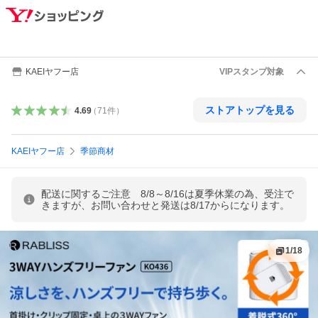
KAEIヤフー店
VIPスタンプ対象
ストアトップを見る
4.69
（
71
件
）
KAEIヤフー店
季節商材
配送に関するご注意 8/8～8/16は夏季休業の為、受注で
きますが、お問い合わせと発送は8/17からになります。
1
/
18