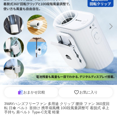
おまかせ比較
お気に入り
3WAYハンズフリーファン 多用途 クリップ 腰掛 ファン 360度回
転 日傘 ベルト 首掛け 携帯扇風機 100段風量調整可 着脱式 卓上
手持ち 肩ベルト Type-C充電 軽量