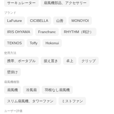
サーキュレーター
扇風機部品、アクセサリー
ブランド
LaFuture
CICIBELLA
山善
MONOYOI
IRIS OHYAMA
Francfranc
RHYTHM（時計）
TEKNOS
Toffy
Hokonui
使用方法
携帯、ポータブル
据え置き
卓上
クリップ
壁掛け
扇風機種類
扇風機
冷風扇
羽根なし扇風機
スリム扇風機、タワーファン
ミストファン
ユーザー評価