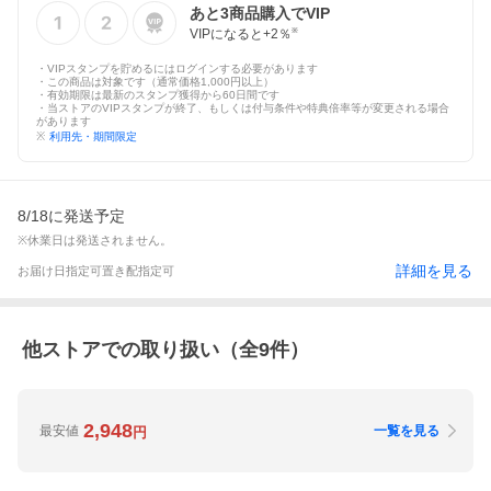
あと
3
商品購入でVIP
VIPになると+
2
％
※
・VIPスタンプを貯めるにはログインする必要があります
・この商品は対象です（通常価格1,000円以上）
・有効期限は最新のスタンプ獲得から60日間です
・当ストアのVIPスタンプが終了、もしくは付与条件や特典倍率等が変更される場合
があります
※
利用先・期間限定
8/18に発送予定
※休業日は発送されません。
詳細を見る
お届け日指定可
置き配指定可
他ストアでの取り扱い（全
9
件）
2,948
最安値
一覧を見る
円