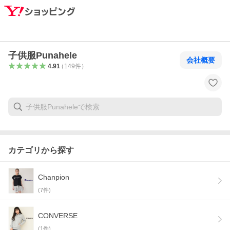
子供服Punahele
会社概要
4.91
（
149
件
）
カテゴリから探す
Chanpion
(
7
件)
CONVERSE
(
1
件)