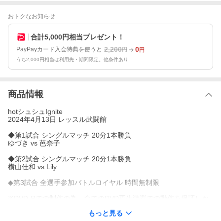
おトクなお知らせ
合計5,000円相当プレゼント！
2,200
0
PayPayカード入会特典を使うと
円
円
うち2,000円相当は利用先・期間限定。他条件あり
商品情報
hotシュシュIgnite
2024年4月13日 レッスル武闘館
◆第1試合 シングルマッチ 20分1本勝負
ゆづき vs 芭奈子
◆第2試合 シングルマッチ 20分1本勝負
横山佳和 vs Lily
◆第3試合 全選手参加バトルロイヤル 時間無制限
※DVD-Rでの制作の為、全てのDVD再生装置での動作を保証しか
ねますのでご了承下さい。
もっと見る
hotシュシュIgnite