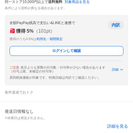
同一ストア10,000円以上で
送料無料
対象商品を見る
条件により送料が異なる場合があります。
全額PayPay残高で支払い&LINEと連携で
内訳
獲得
5
%
（
101
pt）
獲得のうち4.5%は
利用先・期間限定
ログインして確認
ご注意
表示よりも実際の付与数・付与率が少ない場合があります
詳細
（付与上限、未確定の付与等）
原則税抜価格が対象です。特典詳細は内訳でご確認ください。
条件達成でおトク
発送日情報なし
※休業日は発送されません。
詳細を見る