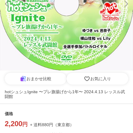
おまかせ比較
お気に入り
hotシュシュIgnite 〜プレ旗揚げから1年〜 2024.4.13 レッスル武
闘館
価格
2,200
円
+ 送料
880
円
（
東京都
）