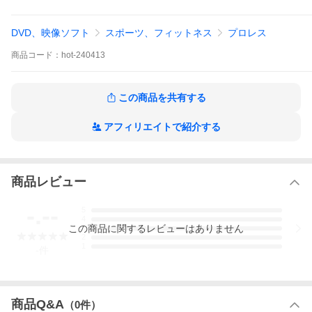
2024.4.13 レッスル武闘館
ゆづきと芭奈子のシングルマッチ。芭奈子は今回こそゆづきを越
DVD、映像ソフト
スポーツ、フィットネス
プロレス
えることができるのか!?
Lilyはhotシュシュではシングル負けなしの横山佳和に挑む!!
商品
コード：
hot-240413
メインは参戦選手全員参加のバトルロイヤル。豪華優勝賞品を手
にするのは!?
◆第1試合 シングルマッチ 20分1本勝負
この商品を共有する
ゆづき vs 芭奈子
◆第2試合 シングルマッチ 20分1本勝負
アフィリエイトで紹介する
横山佳和 vs Lily
◆第3試合 全選手参加バトルロイヤル 時間無制限
※DVD-Rでの制作の為、全てのDVD再生装置での動作を保証しか
商品レビュー
ねますのでご了承下さい。
-.--
5
4
この
商品
に関するレビューはありません
3
2
1
-
件
商品Q&A
（
0
件）