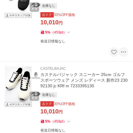
在庫なし
おトク
30
%OFF価格
10,010
円
5
%
（
459
pt
）
発送日情報なし
CASTELBAJAC
カステルバジャック スニーカー 25cm ゴルフ
スポーツウェア メンズ レディース 新作23 230
92130 jc KRf m 7233395130
在庫なし
おトク
30
%OFF価格
10,010
円
5
%
（
459
pt
）
発送日情報なし