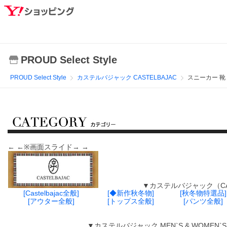
PROUD Select Style
PROUD Select Style
カステルバジャック CASTELBAJAC
スニーカー 靴
← ←※画面スライド→ →
▼カステルバジャック（CASTELBA
[Castelbajac全般]
[◆新作秋冬物]
[秋冬物特選品]
[アウター全般]
[トップス全般]
[パンツ全般]
▼カステルバジャック MEN`S & WOMEN`S （サ