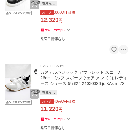
040 jc KWs m 7235195126
在庫なし
おトク
30
%OFF価格
12,320
円
5
%
（
565
pt
）
発送日情報なし
CASTELBAJAC
カステルバジャック アウトレット スニーカー
26cm ゴルフ スポーツウェア メンズ 服 レディ
ース シューズ 新作24 24030326 jc KAs m 723
4195115
在庫なし
おトク
40
%OFF価格
11,220
円
5
%
（
515
pt
）
発送日情報なし