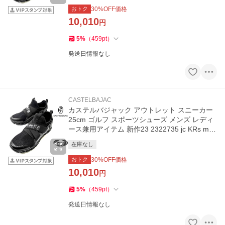
おトク
30
%OFF価格
10,010
円
5
%
（
459
pt
）
発送日情報なし
CASTELBAJAC
カステルバジャック アウトレット スニーカー
25cm ゴルフ スポーツシューズ メンズ レディ
ース兼用アイテム 新作23 2322735 jc KRs m 7
243195232
在庫なし
おトク
30
%OFF価格
10,010
円
5
%
（
459
pt
）
発送日情報なし