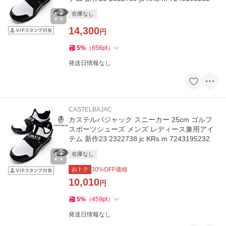
在庫なし
14,300
円
5
%
（
656
pt
）
発送日情報なし
CASTELBAJAC
カステルバジャック スニーカー 25cm ゴルフ
スポーツシューズ メンズ レディース兼用アイ
テム 新作23 2322738 jc KRs m 7243195232
在庫なし
おトク
30
%OFF価格
10,010
円
5
%
（
459
pt
）
発送日情報なし