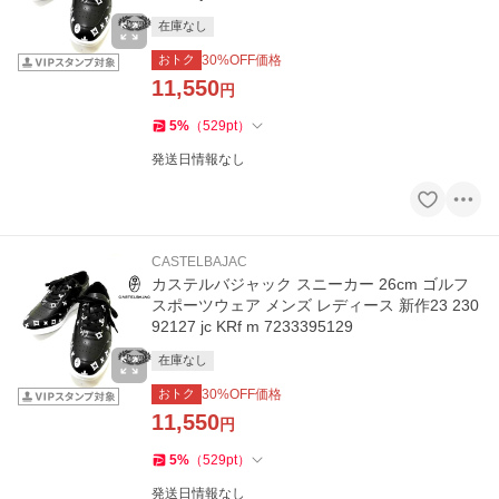
在庫なし
おトク
30
%OFF価格
11,550
円
5
%
（
529
pt
）
発送日情報なし
CASTELBAJAC
カステルバジャック スニーカー 26cm ゴルフ
スポーツウェア メンズ レディース 新作23 230
92127 jc KRf m 7233395129
在庫なし
おトク
30
%OFF価格
11,550
円
5
%
（
529
pt
）
発送日情報なし