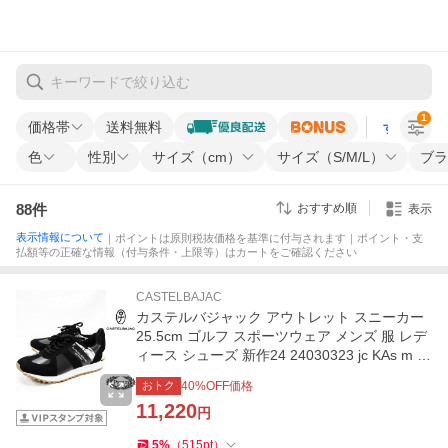
1
価格帯
送料無料
すべての条
色
性別
サイズ（cm）
サイズ（S/M/L）
ブラ
88
件
おすすめ順
表示
表示情報について
｜ポイントは原則税抜価格を基準に付与されます｜ポイント・支
払額等の正確な情報（付与条件・上限等）はカートをご確認ください
CASTELBAJAC
カステルバジャック アウトレット スニーカー
25.5cm ゴルフ スポーツウェア メンズ 服 レデ
ィース シューズ 新作24 24030323 jc KAs m 7
234195115
おトク
40
%OFF価格
11,220
円
5
%
（
515
pt
）