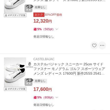
043 jc KWs m 7235195126
在庫なし
おトク
30
%OFF価格
12,320
円
5
%
（
565
pt
）
発送日情報なし
CASTELBAJAC
カステルバジャック スニーカー 25cm サイド
ファスナー モノグラム ゴルフ スポーツウェア
メンズ レディース 17600円 新作25SS 254104
2 jc KWs m 7235195126
在庫なし
17,600
円
5
%
（
808
pt
）
発送日情報なし