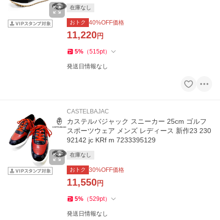
4195115
在庫なし
おトク
40
%OFF価格
11,220
円
5
%
（
515
pt
）
発送日情報なし
CASTELBAJAC
カステルバジャック スニーカー 25cm ゴルフ
スポーツウェア メンズ レディース 新作23 230
92142 jc KRf m 7233395129
在庫なし
おトク
30
%OFF価格
11,550
円
5
%
（
529
pt
）
発送日情報なし