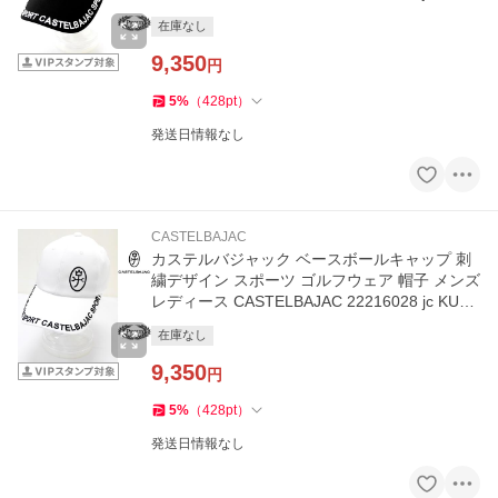
m 7232191127
在庫なし
9,350
円
5
%
（
428
pt
）
発送日情報なし
CASTELBAJAC
カステルバジャック ベースボールキャップ 刺
繍デザイン スポーツ ゴルフウェア 帽子 メンズ
レディース CASTELBAJAC 22216028 jc KUs
m 7232191127
在庫なし
9,350
円
5
%
（
428
pt
）
発送日情報なし