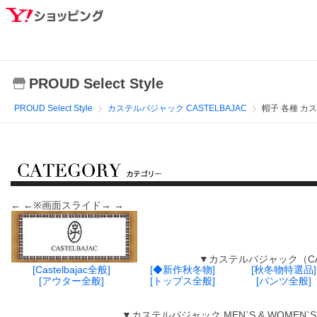
PROUD Select Style
PROUD Select Style
カステルバジャック CASTELBAJAC
帽子 各種 カ
← ←※画面スライド→ →
▼カステルバジャック（CASTELBA
[Castelbajac全般]
[◆新作秋冬物]
[秋冬物特選品]
[アウター全般]
[トップス全般]
[パンツ全般]
▼カステルバジャック MEN`S & WOMEN`S （サ