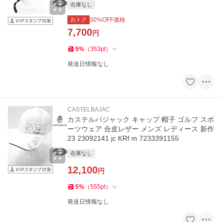
在庫なし
おトク
30
%OFF価格
7,700
円
5
%
（
353
pt
）
発送日情報なし
CASTELBAJAC
カステルバジャック キャップ 帽子 ゴルフ スポ
ーツウェア 合皮レザー メンズ レディース 新作
23 23092141 jc KRf m 7233391155
在庫なし
12,100
円
5
%
（
555
pt
）
発送日情報なし