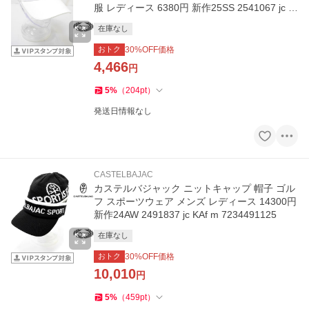
服 レディース 6380円 新作25SS 2541067 jc K
Ws m 7215191183
在庫なし
おトク
30
%OFF価格
4,466
円
5
%
（
204
pt
）
発送日情報なし
CASTELBAJAC
カステルバジャック ニットキャップ 帽子 ゴル
フ スポーツウェア メンズ レディース 14300円
新作24AW 2491837 jc KAf m 7234491125
在庫なし
おトク
30
%OFF価格
10,010
円
5
%
（
459
pt
）