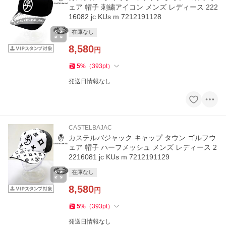
ェア 帽子 刺繍アイコン メンズ レディース 222
16082 jc KUs m 7212191128
在庫なし
8,580
円
5
%
（
393
pt
）
発送日情報なし
CASTELBAJAC
カステルバジャック キャップ タウン ゴルフウ
ェア 帽子 ハーフメッシュ メンズ レディース 2
2216081 jc KUs m 7212191129
在庫なし
8,580
円
5
%
（
393
pt
）
発送日情報なし