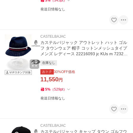
5
%
（
345
pt
）
発送日情報なし
CASTELBAJAC
カステルバジャック アウトレット ハット ゴル
フ タウンウェア 帽子 コットンメッシュタイプ
メンズ レディース 22216093 jc KUs m 723222
91115
在庫なし
おトク
30
%OFF価格
11,550
円
5
%
（
529
pt
）
発送日情報なし
CASTELBAJAC
カステルバジャック キャップ タウン ゴルフウ