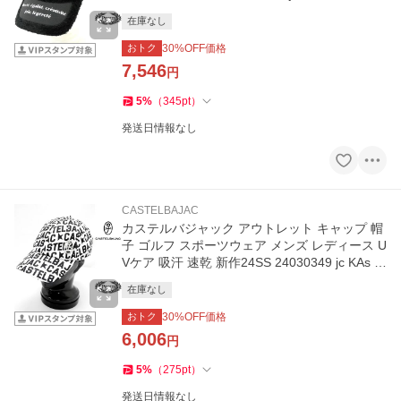
1121
在庫なし
おトク
30
%OFF価格
7,546
円
5
%
（
345
pt
）
発送日情報なし
CASTELBAJAC
カステルバジャック アウトレット キャップ 帽
子 ゴルフ スポーツウェア メンズ レディース U
Vケア 吸汗 速乾 新作24SS 24030349 jc KAs m
7234191155
在庫なし
おトク
30
%OFF価格
6,006
円
5
%
（
275
pt
）
発送日情報なし