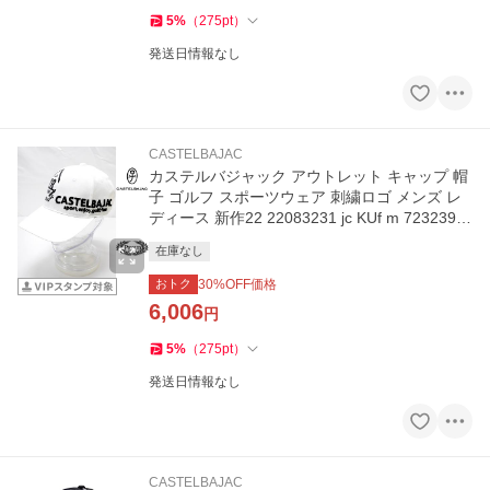
5
%
（
275
pt
）
発送日情報なし
CASTELBAJAC
カステルバジャック アウトレット キャップ 帽
子 ゴルフ スポーツウェア 刺繍ロゴ メンズ レ
ディース 新作22 22083231 jc KUf m 7232391
121
在庫なし
おトク
30
%OFF価格
6,006
円
5
%
（
275
pt
）
発送日情報なし
CASTELBAJAC