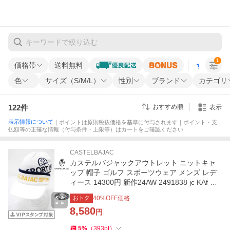
1
価格帯
送料無料
すべての条
色
サイズ（S/M/L）
性別
ブランド
カテゴリ
122
件
おすすめ順
表示
表示情報について
｜ポイントは原則税抜価格を基準に付与されます｜ポイント・支
払額等の正確な情報（付与条件・上限等）はカートをご確認ください
CASTELBAJAC
カステルバジャックアウトレット ニットキャ
ップ 帽子 ゴルフ スポーツウェア メンズ レデ
ィース 14300円 新作24AW 2491838 jc KAf m
7234491125
おトク
40
%OFF価格
8,580
円
5
%
（
393
pt
）