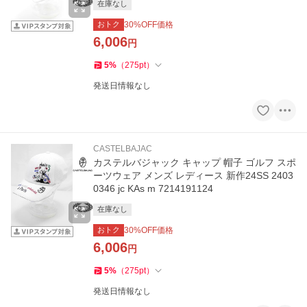
在庫なし
おトク
30
%OFF価格
6,006
円
5
%
（
275
pt
）
発送日情報なし
CASTELBAJAC
カステルバジャック キャップ 帽子 ゴルフ スポ
ーツウェア メンズ レディース 新作24SS 2403
0346 jc KAs m 7214191124
在庫なし
おトク
30
%OFF価格
6,006
円
5
%
（
275
pt
）
発送日情報なし