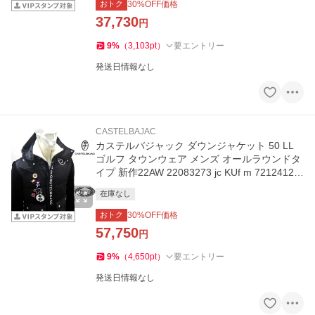
おトク
30
%OFF価格
37,730
円
9
%
（
3,103
pt
）
要エントリー
発送日情報なし
CASTELBAJAC
カステルバジャック ダウンジャケット 50 LL
ゴルフ タウンウェア メンズ オールラウンドタ
イプ 新作22AW 22083273 jc KUf m 72124121
13
在庫なし
おトク
30
%OFF価格
57,750
円
9
%
（
4,650
pt
）
要エントリー
発送日情報なし