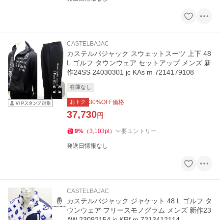
CASTELBAJAC
カステルバジャック スウェットスーツ 上下 48
L ゴルフ タウンウェア セットアップ メンズ 新
作24SS 24030301 jc KAs m 7214179108
在庫なし
おトク
30
%OFF価格
37,730
円
9
%
（
3,103
pt
）
要エントリー
発送日情報なし
CASTELBAJAC
カステルバジャック ジャケット 48 L ゴルフ タ
ウンウェア フリースモノグラム メンズ 新作23
AW 23092154 jc KRf m 7213412114