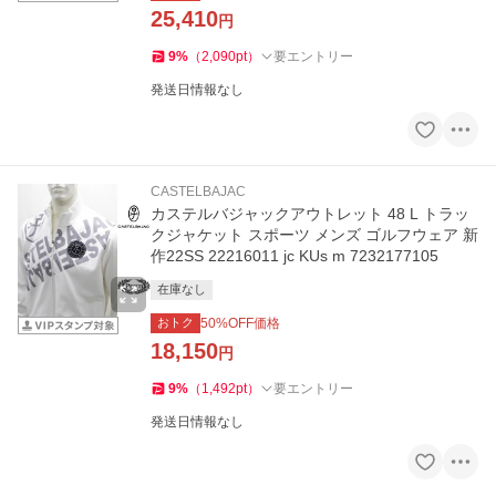
25,410
円
9
%
（
2,090
pt
）
要エントリー
発送日情報なし
CASTELBAJAC
カステルバジャックアウトレット 48 L トラッ
クジャケット スポーツ メンズ ゴルフウェア 新
作22SS 22216011 jc KUs m 7232177105
在庫なし
おトク
50
%OFF価格
18,150
円
9
%
（
1,492
pt
）
要エントリー
発送日情報なし