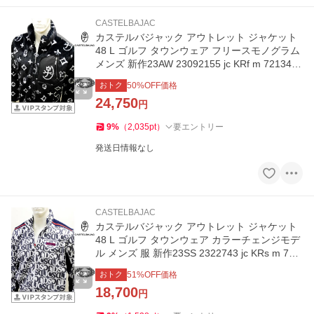
CASTELBAJAC
カステルバジャック アウトレット ジャケット
48 L ゴルフ タウンウェア フリースモノグラム
メンズ 新作23AW 23092155 jc KRf m 7213412
114
おトク
50
%OFF価格
24,750
円
9
%
（
2,035
pt
）
要エントリー
発送日情報なし
CASTELBAJAC
カステルバジャック アウトレット ジャケット
48 L ゴルフ タウンウェア カラーチェンジモデ
ル メンズ 服 新作23SS 2322743 jc KRs m 723
3177108
おトク
51
%OFF価格
18,700
円