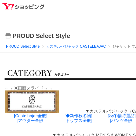
PROUD Select Style
PROUD Select Style
カステルバジャック CASTELBAJAC
ジャケット ブ
← ←※画面スライド→ →
▼カステルバジャック（CASTELBA
[Castelbajac全般]
[◆新作秋冬物]
[秋冬物特選品]
[アウター全般]
[トップス全般]
[パンツ全般]
▼カステルバジャック MEN`S & WOMEN`S （サ