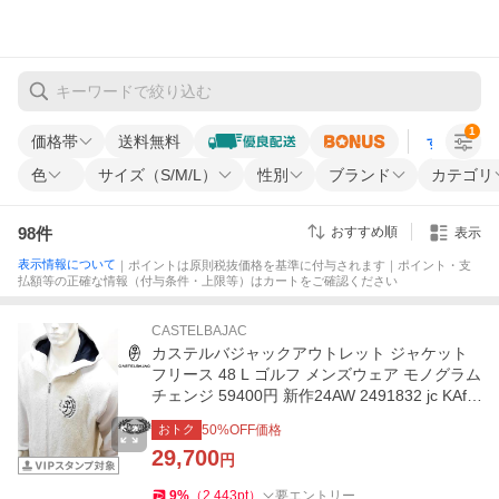
1
価格帯
送料無料
すべての条
色
サイズ（S/M/L）
性別
ブランド
カテゴリ
98
件
おすすめ順
表示
表示情報について
｜ポイントは原則税抜価格を基準に付与されます｜ポイント・支
払額等の正確な情報（付与条件・上限等）はカートをご確認ください
CASTELBAJAC
カステルバジャックアウトレット ジャケット
フリース 48 L ゴルフ メンズウェア モノグラム
チェンジ 59400円 新作24AW 2491832 jc KAf
m 7214477109
おトク
50
%OFF価格
29,700
円
9
%
（
2,443
pt
）
要エントリー