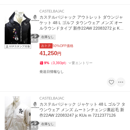
CASTELBAJAC
カステルバジャック アウトレット ダウンジャ
ケット 48 L ゴルフ タウンウェア メンズ オー
ルラウンドタイプ 新作22AW 22083272 jc KUf
m 7212412113
在庫なし
おトク
50
%OFF価格
41,250
円
9
%
（
3,393
pt
）
要エントリー
発送日情報なし
CASTELBAJAC
カステルバジャック ジャケット 48 L ゴルフ タ
ウンウェア メンズ ムートンチェンジ裏起毛 新
作22AW 22083247 jc KUs m 7212377126
在庫なし