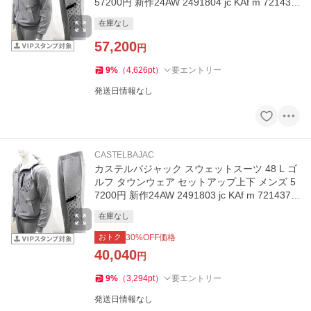
57200円 新作24AW 2491804 jc KAf m 721437
9110
在庫なし
57,200
円
9
%
（
4,626
pt
）
要エントリー
発送日情報なし
CASTELBAJAC
カステルバジャック スウェットスーツ 48 L ゴ
ルフ タウンウェア セットアップ上下 メンズ 5
7200円 新作24AW 2491803 jc KAf m 7214379
110
在庫なし
おトク
30
%OFF価格
40,040
円
9
%
（
3,294
pt
）
要エントリー
発送日情報なし