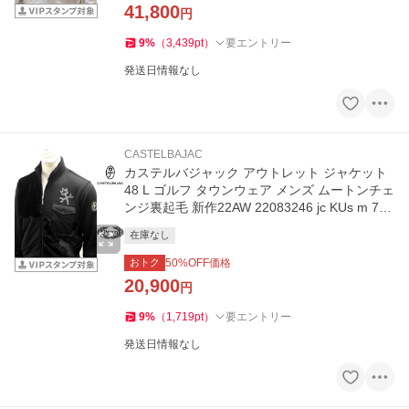
41,800
円
9
%
（
3,439
pt
）
要エントリー
発送日情報なし
CASTELBAJAC
カステルバジャック アウトレット ジャケット
48 L ゴルフ タウンウェア メンズ ムートンチェ
ンジ裏起毛 新作22AW 22083246 jc KUs m 721
2377126
在庫なし
おトク
50
%OFF価格
20,900
円
9
%
（
1,719
pt
）
要エントリー
発送日情報なし