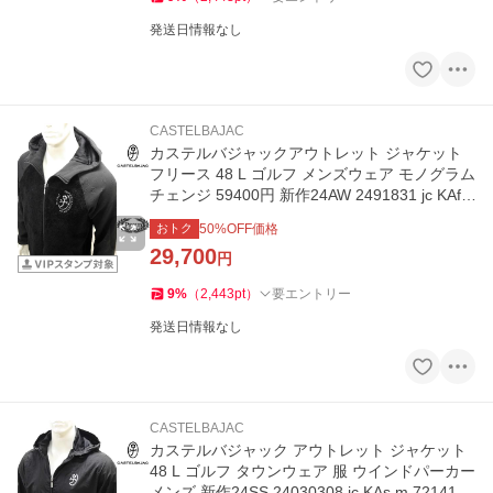
発送日情報なし
CASTELBAJAC
カステルバジャックアウトレット ジャケット
フリース 48 L ゴルフ メンズウェア モノグラム
チェンジ 59400円 新作24AW 2491831 jc KAf
m 7214477109
おトク
50
%OFF価格
29,700
円
9
%
（
2,443
pt
）
要エントリー
発送日情報なし
CASTELBAJAC
カステルバジャック アウトレット ジャケット
48 L ゴルフ タウンウェア 服 ウインドパーカー
メンズ 新作24SS 24030308 jc KAs m 7214112