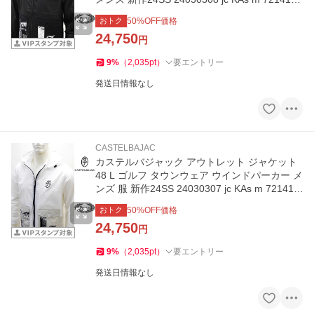
106
おトク
50
%OFF価格
24,750
円
9
%
（
2,035
pt
）
要エントリー
発送日情報なし
CASTELBAJAC
カステルバジャック アウトレット ジャケット
48 L ゴルフ タウンウェア ウインドパーカー メ
ンズ 服 新作24SS 24030307 jc KAs m 721411
2106
おトク
50
%OFF価格
24,750
円
9
%
（
2,035
pt
）
要エントリー
発送日情報なし