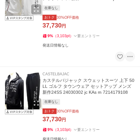
214179108
在庫なし
おトク
30
%OFF価格
37,730
円
9
%
（
3,103
pt
）
要エントリー
発送日情報なし
CASTELBAJAC
カステルバジャック スウェットスーツ 上下 50
LL ゴルフ タウンウェア セットアップ メンズ
新作24SS 24030302 jc KAs m 7214179108
在庫なし
おトク
30
%OFF価格
37,730
円
9
%
（
3,103
pt
）
要エントリー
発送日情報なし