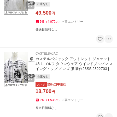
在庫なし
49,500
円
9
%
（
4,072
pt
）
要エントリー
発送日情報なし
CASTELBAJAC
カステルバジャック アウトレット ジャケット
48 L ゴルフ タウンウェア ウインドブルゾン ス
イングトップ メンズ 服 新作23SS 2322703 jc
KRs m 7233112150
在庫なし
おトク
55
%OFF価格
18,700
円
9
%
（
1,538
pt
）
要エントリー
発送日情報なし