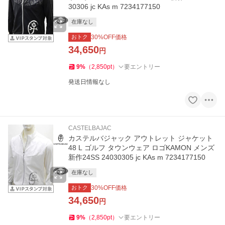
30306 jc KAs m 7234177150
在庫なし
おトク
30
%OFF価格
34,650
円
9
%
（
2,850
pt
）
要エントリー
発送日情報なし
CASTELBAJAC
カステルバジャック アウトレット ジャケット
48 L ゴルフ タウンウェア ロゴKAMON メンズ
新作24SS 24030305 jc KAs m 7234177150
在庫なし
おトク
30
%OFF価格
34,650
円
9
%
（
2,850
pt
）
要エントリー