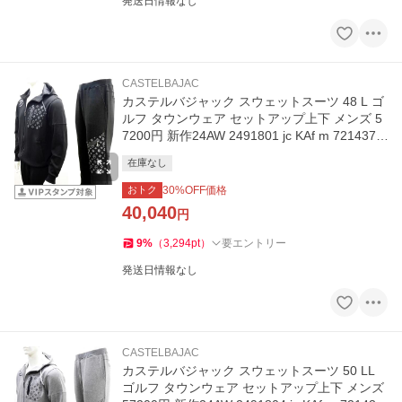
発送日情報なし
CASTELBAJAC
カステルバジャック スウェットスーツ 48 L ゴ
ルフ タウンウェア セットアップ上下 メンズ 5
7200円 新作24AW 2491801 jc KAf m 7214379
110
在庫なし
おトク
30
%OFF価格
40,040
円
9
%
（
3,294
pt
）
要エントリー
発送日情報なし
CASTELBAJAC
カステルバジャック スウェットスーツ 50 LL
ゴルフ タウンウェア セットアップ上下 メンズ