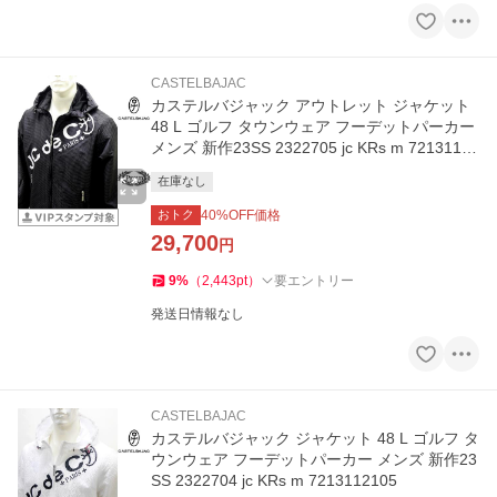
CASTELBAJAC
カステルバジャック アウトレット ジャケット
48 L ゴルフ タウンウェア フーデットパーカー
メンズ 新作23SS 2322705 jc KRs m 72131121
05
在庫なし
おトク
40
%OFF価格
29,700
円
9
%
（
2,443
pt
）
要エントリー
発送日情報なし
CASTELBAJAC
カステルバジャック ジャケット 48 L ゴルフ タ
ウンウェア フーデットパーカー メンズ 新作23
SS 2322704 jc KRs m 7213112105