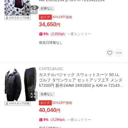
在庫なし
おトク
30
%OFF価格
34,650
円
9
%
（
2,850
pt
）
要エントリー
発送日情報なし
CASTELBAJAC
カステルバジャック スウェットスーツ 50 LL
ゴルフ タウンウェア セットアップ上下 メンズ
57200円 新作24AW 2491802 jc KAf m 721437
9110
在庫なし
おトク
30
%OFF価格
40,040
円
9
%
（
3,294
pt
）
要エントリー