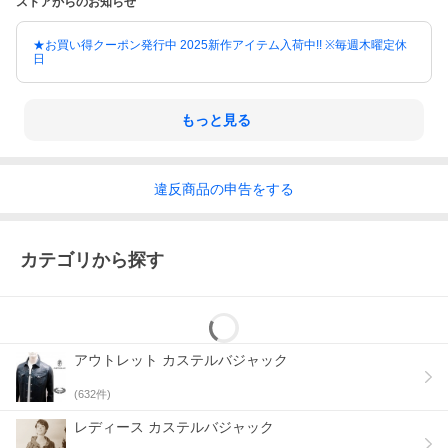
ストアからのお知らせ
パンツはウエスト部分と裾部分のギャザーが伸縮する事もあって
あらゆるシーンでストレスフリーで着用頂ける仕様となっていま
す。
★お買い得クーポン発行中 2025新作アイテム入荷中!! ※毎週木曜定休
日
※モニターの環境で実際の色と若干異なる場合がございます。
『ケータイ決済をご利用のお客様へ』
もっと見る
ケータイ決済をご利用のお客様は、
「ご利用限度額」「ご利用方法」を
ご確認の上、ケータイ決済を
違反
商品の
申告をする
ご利用頂けます様にお願い致します。
オーダーフォームご記入と同時に
「ケータイ決済お手続き」頂けますと
スムーズにお取引が進行致します。
カテゴリから探す
[商品在庫について]
在庫管理の精度向上には日々努めて
おりますが、複数の店舗で在庫を
共有している関係上、
場合によっては在庫が確保できない
アウトレット カステルバジャック
ことがございます。
その際はご迷惑をおかけいたしますが
(
632
件)
何卒ご理解頂けます様、
宜しくお願い申し上げます。
レディース カステルバジャック
「在庫切れ」の際は、メールもしくは