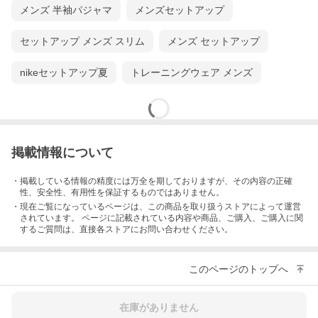
【ベスト/ジレ】
メンズ 半袖パジャマ
メンズセットアップ
https://store/a5d9a5b9a53.html
【パンツ/ジーンズ】
セットアップ メンズ スリム
メンズ セットアップ
https://store/a5d1a5f3a52.html
nikeセットアップ夏
トレーニングウェア メンズ
【レディース特集】
https://store/women60sa5.html
【グッズ/アクセサリー】
https://store/beafa4b7.html
【天然石/パワーストンブレス100選】
掲載情報について
https://store/a1d6a5d5a5.html
【アウトレット特集】
・掲載している情報の精度には万全を期しておりますが、その内容の正確
https://store/a2a5a5a2a5.html
性、安全性、有用性を保証するものではありません。
・現在ご覧になっているページは、この
商品
を取り扱うストアによって運営
されています。 ページに記載されている内容
や商品、ご購入
、ご購入に関
するご質問は、直接各ストアにお問い合わせください。
▼シナコバ（SINA C
このページのトップへ
【シナコバ全商品】
【◆新作/秋冬物】
【秋冬特選
[アウター全般]
[トップス全般]
[各種パンツ
在庫がありません