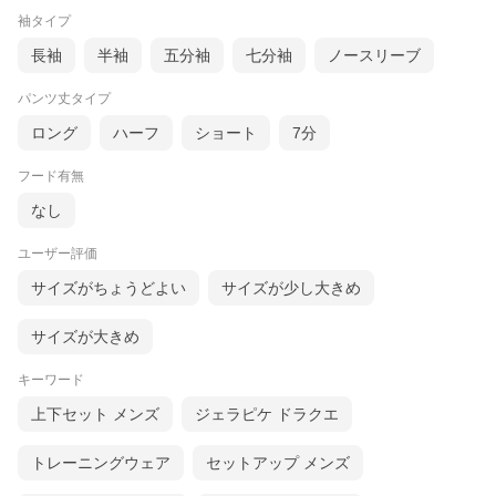
袖タイプ
[CASTELBAJAC/MEN`Sウエア]
[46/M]
[CASTELBAJACパンツ]
[44/78cm]
[4
長袖
半袖
五分袖
七分袖
ノースリーブ
[CASTELBAJAC/WOMEN`S]
[40/9号]
[
パンツ丈タイプ
ロング
ハーフ
ショート
7分
【カステルバジャックアウトレット】
https://store/b55a52aaba9.html
フード有無
【CASTELBAJAC/SINA COVA MEN`S:WOMEN'S】
なし
【ブルゾン/ジャケット特集】
ユーザー評価
https://store/a5d6a5eba53.html
サイズがちょうどよい
サイズが少し大きめ
【トレーナー/カットソー】
https://store/5182accaa5e.html
サイズが大きめ
【シャツ/長袖:半袖】
https://store/a5b7a5e3a52.html
キーワード
【ポロシャツ/長袖:半袖】
上下セット メンズ
ジェラピケ ドラクエ
https://store/5eaad5a2dd5.html
【Tシャツ/長袖:半袖】
トレーニングウェア
セットアップ メンズ
https://store/ta5b7a5e3a2.html