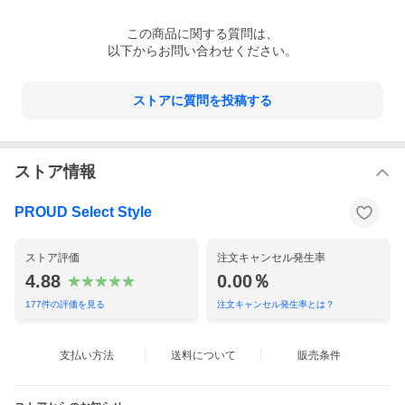
[パンツ]
この
商品
に関する質問は、
◇本体/ワンタックイージーパンツ仕様 ※フロント開閉機能無し
以下からお問い合わせください。
◇ウエスト部分/ゴム・ギャザー/伸縮機能/ドローストリングにて
調整可能
◇サイド部分/プリントロゴデザイン
◇ポケット/フロント2箇所 ヒップ/2箇所
ストアに質問を投稿する
◇裾部分/ゴム・ギャザー伸縮機能
◇股下/カット調節不可
◇本体/カラーチェンジデザイン
ストア情報
[ジャケット/パンツ]
◇滑りの良いストレッチ機能性薄地カットソー素材使用
◇単品使用可能
PROUD Select Style
◇ロングシーズン対応タイプ
◆普段使いやスポーツ、ルームウエアにお薦めのセットアップア
イテム
◆春〜夏に最適な薄地のストレッチ機能性生地使用
ストア評価
注文キャンセル発生率
4.88
0.00％
[Approach]
177
件の評価を見る
注文キャンセル発生率とは？
ジャケットパンツ共にキャッチーなロゴを落とし込んだ
カステルバジャックからのスウェットスーツ。
スポーツ機能性を考慮しストレッチ機能搭載の素材で
支払い方法
送料について
販売条件
動きやすいモデルに仕上げられております。
リラックスタイムなど軽い着心地でスポーツウエアは勿論の事
タウンユースそしてルームウエアやワンマイルウエアとしても
お薦めのセットアップアイテムです。