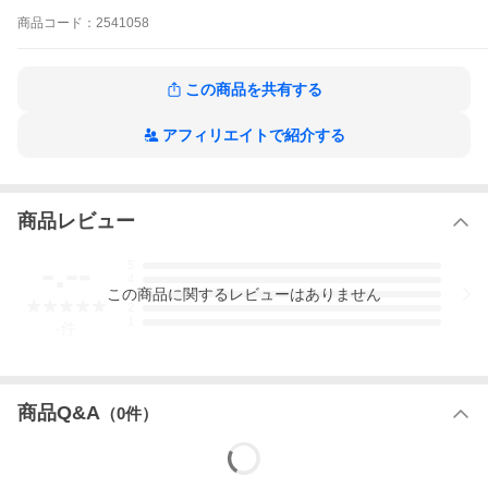
size 48/L
商品
コード：
2541058
color ブラック×グレイ
material ナイロン47% レーヨン43% ウレタン10％ ストレッ
チ機能
price ￥49000 (税抜)
この商品を共有する
season 春夏物〜通年
アフィリエイトで紹介する
[Size Data ]
[ジャケット]
[肩 幅] 約 47cm [身 幅] 約 59cm [胴 幅] 約 57cm
[裾 幅] 約 42cm [袖 丈] 約 66cm
[着 丈] 約 69cm
商品レビュー
[パンツ]
[前股上] 約 30cm [後股上] 約 42cm
-.--
5
[渡り幅] 約 33cm
4
この
商品
に関するレビューはありません
[裾 幅] 約 16cm〜約 20cm ※ゴム/ギャザー伸縮機能
3
2
[股 下] 約 88cm ※カット調節不可
1
-
件
[ウエスト] 約 82cm〜約 97cm
※ゴム/ギャザー/伸縮機能/ドローストリング紐調節
[Item Data]
[ジャケット]
商品Q&A
（
0
件）
◇フロント/ジップクロージャー
◇フロント/プリントデザイン
◇ポケット/フロント2箇所
◇本体/カラーチェンジデザイン
◆一枚仕立て