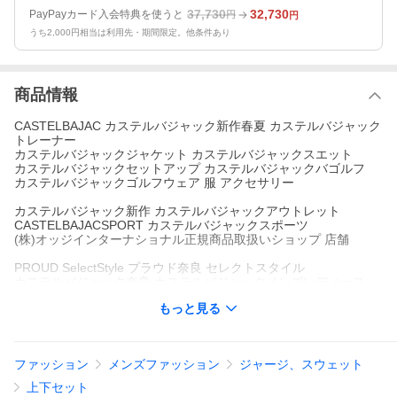
37,730
32,730
PayPayカード入会特典を使うと
円
円
うち2,000円相当は利用先・期間限定。他条件あり
商品情報
CASTELBAJAC カステルバジャック新作春夏 カステルバジャック
トレーナー
カステルバジャックジャケット カステルバジャックスエット
カステルバジャックセットアップ カステルバジャックバゴルフ
カステルバジャックゴルフウェア 服 アクセサリー
カステルバジャック新作 カステルバジャックアウトレット
CASTELBAJACSPORT カステルバジャックスポーツ
(株)オッジインターナショナル正規商品取扱いショップ 店舗
PROUD SelectStyle プラウド奈良 セレクトスタイル
カステルバジャック奈良 カステルバジャックメンズレディース
お問い合わせ 0743-85-6726
もっと見る
木曜定休日 AM11:00-PM7:00
オフィシャルサイトHP http://proud-nara.jp/
[Explanation]
ファッション
メンズファッション
ジャージ、スウェット
brand CASTELBAJAC カステルバジャック
model MEN`S
上下セット
item SET-UP スーツ