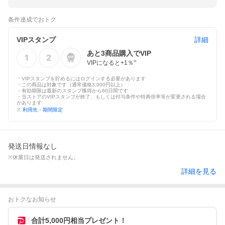
条件達成でおトク
VIPスタンプ
詳細
あと
3
商品購入でVIP
VIPになると+
1
％
※
・VIPスタンプを貯めるにはログインする必要があります
・この商品は対象です（通常価格3,000円以上）
・有効期限は最新のスタンプ獲得から60日間です
・当ストアのVIPスタンプが終了、もしくは付与条件や特典倍率等が変更される場合
があります
※
利用先・期間限定
発送日情報なし
※休業日は発送されません。
詳細を見る
おトクなお知らせ
合計5,000円相当プレゼント！