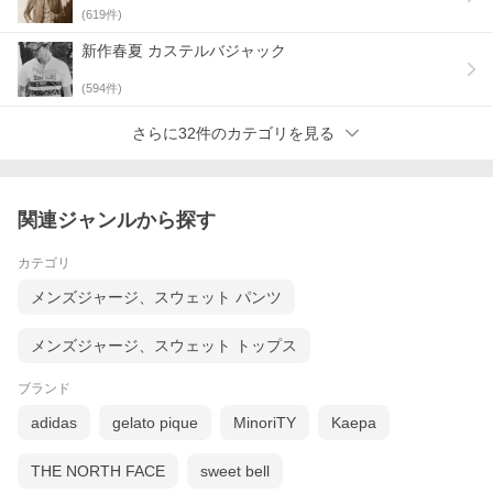
お電話にてご連絡いたしますので、
(
619
件)
予めご了承くださいませ。
新作春夏 カステルバジャック
「サイズ違い」の商品や「色違い」の
商品等、お気軽にお問い合わせくださいませ。
(
594
件)
商品によりましてはお取り寄せ可能な
さらに32件のカテゴリを見る
商品もございます。
関連ジャンルから探す
← ←※画面スライド→ →
カテゴリ
メンズジャージ、スウェット パンツ
▼カステルバジャック（CASTELBA
メンズジャージ、スウェット トップス
[Castelbajac全般]
[◆新作秋冬物]
[秋冬物特選品]
ブランド
[アウター全般]
[トップス全般]
[パンツ全般]
adidas
gelato pique
MinoriTY
Kaepa
▼カステルバジャック MEN`S & WOMEN`S （サ
THE NORTH FACE
sweet bell