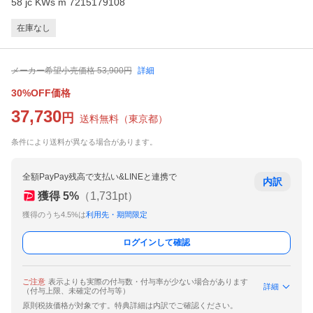
58 jc KWs m 7215179108
在庫なし
メーカー希望小売価格
53,900
円
詳細
30%OFF価格
37,730
円
送料無料
（
東京都
）
条件により送料が異なる場合があります。
全額PayPay残高で支払い&LINEと連携で
内訳
獲得
5
%
（
1,731
pt）
獲得のうち4.5%は
利用先・期間限定
ログインして確認
ご注意
表示よりも実際の付与数・付与率が少ない場合があります
詳細
（付与上限、未確定の付与等）
原則税抜価格が対象です。特典詳細は内訳でご確認ください。