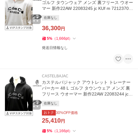
ゴルフ タウンウェア メンズ 裏フリース ウオー
マー 新作22AW 22083245 jc KUf m 72123701
25
在庫なし
36,300
円
5
%
（
1,666
pt
）
発送日情報なし
CASTELBAJAC
カステルバジャック アウトレット トレーナー
パーカー 48 L ゴルフ タウンウェア メンズ 裏
フリース ウオーマー 新作22AW 22083244 jc K
Uf m 7212370125
在庫なし
おトク
30
%OFF価格
25,410
円
5
%
（
1,166
pt
）