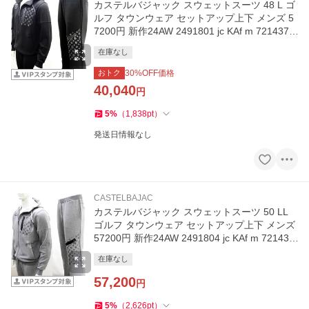
カステルバジャック スウェットスーツ 48 L ゴ
ルフ タウンウェア セットアップ上下 メンズ 5
7200円 新作24AW 2491801 jc KAf m 7214379
110
在庫なし
おトク
30
%OFF価格
40,040
円
5
%
（
1,838
pt
）
発送日情報なし
CASTELBAJAC
カステルバジャック スウェットスーツ 50 LL
ゴルフ タウンウェア セットアップ上下 メンズ
57200円 新作24AW 2491804 jc KAf m 721437
9110
在庫なし
57,200
円
5
%
（
2,626
pt
）