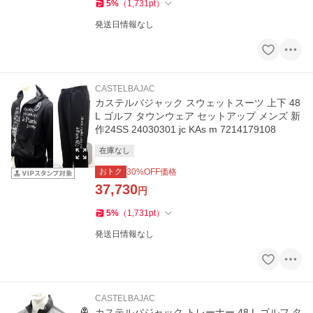
5
%
（
1,731
pt
）
発送日情報なし
CASTELBAJAC
カステルバジャック スウェットスーツ 上下 48
L ゴルフ タウンウェア セットアップ メンズ 新
作24SS 24030301 jc KAs m 7214179108
在庫なし
おトク
30
%OFF価格
37,730
円
5
%
（
1,731
pt
）
発送日情報なし
CASTELBAJAC
カステルバジャック トレーナー 48 L ゴルフ タ