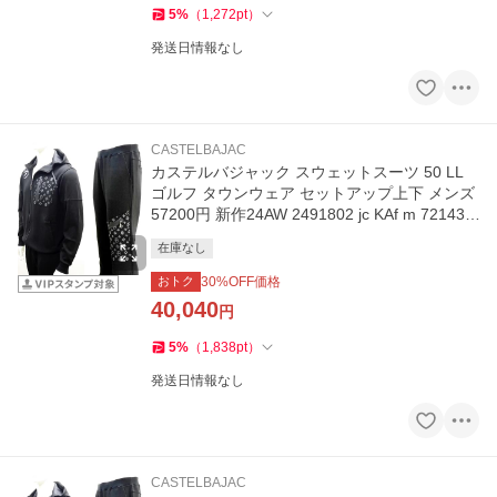
5
%
（
1,272
pt
）
発送日情報なし
CASTELBAJAC
カステルバジャック スウェットスーツ 50 LL
ゴルフ タウンウェア セットアップ上下 メンズ
57200円 新作24AW 2491802 jc KAf m 721437
9110
在庫なし
おトク
30
%OFF価格
40,040
円
5
%
（
1,838
pt
）
発送日情報なし
CASTELBAJAC