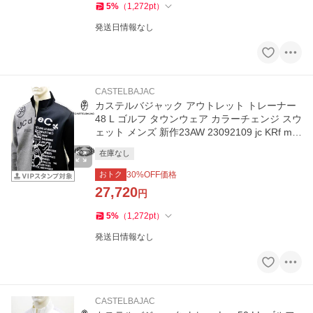
5
%
（
1,272
pt
）
発送日情報なし
CASTELBAJAC
カステルバジャック アウトレット トレーナー
48 L ゴルフ タウンウェア カラーチェンジ スウ
ェット メンズ 新作23AW 23092109 jc KRf m 7
213370109
在庫なし
おトク
30
%OFF価格
27,720
円
5
%
（
1,272
pt
）
発送日情報なし
CASTELBAJAC