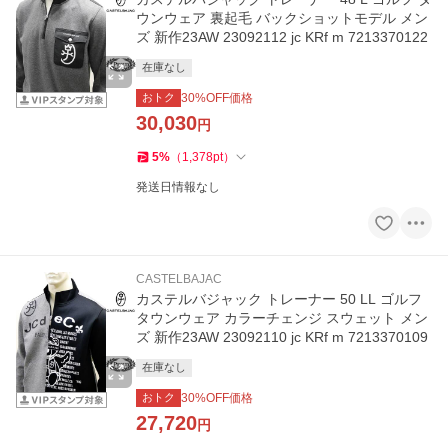
ウンウェア 裏起毛 バックショットモデル メン
ズ 新作23AW 23092112 jc KRf m 7213370122
在庫なし
おトク
30
%OFF価格
30,030
円
5
%
（
1,378
pt
）
発送日情報なし
CASTELBAJAC
カステルバジャック トレーナー 50 LL ゴルフ
タウンウェア カラーチェンジ スウェット メン
ズ 新作23AW 23092110 jc KRf m 7213370109
在庫なし
おトク
30
%OFF価格
27,720
円