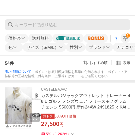
1
価格帯
送料無料
すべての条
色
サイズ（S/M/L）
性別
ブランド
カテゴリ
54
件
おすすめ順
表示
表示情報について
｜ポイントは原則税抜価格を基準に付与されます｜ポイント・支
払額等の正確な情報（付与条件・上限等）はカートをご確認ください
CASTELBAJAC
カステルバジャックアウトレット トレーナー 4
8 L ゴルフ メンズウェア フリースモノグラム
チェンジ 55000円 新作24AW 2491825 jc KAf
m 7214470112
おトク
50
%OFF価格
27,500
円
5
%
（
1,262
pt
）