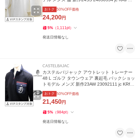
7214279113
おトク
50
%OFF価格
24,200
円
5
%
（
1,111
pt
）
発送日情報なし
CASTELBAJAC
カステルバジャック アウトレット トレーナー
48 L ゴルフ タウンウェア 裏起毛 バックショッ
トモデル メンズ 新作23AW 23092111 jc KRf m
7213370122
おトク
50
%OFF価格
21,450
円
5
%
（
984
pt
）
発送日情報なし