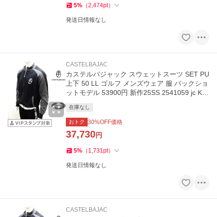
5
%
（
2,474
pt
）
発送日情報なし
CASTELBAJAC
カステルバジャック スウェットスーツ SET PU
上下 50 LL ゴルフ メンズウェア 服 バックショ
ットモデル 53900円 新作25SS 2541059 jc KW
s m 7215179108
在庫なし
おトク
30
%OFF価格
37,730
円
5
%
（
1,731
pt
）
発送日情報なし
CASTELBAJAC