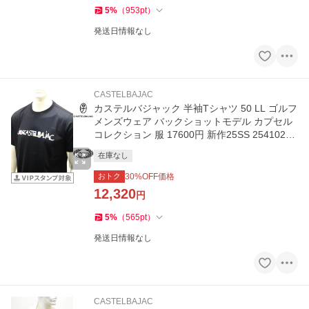
5
%
（
953
pt
）
発送日情報なし
CASTELBAJAC
カステルバジャック 半袖Tシャツ 50 LL ゴルフ
メンズウェア バックショットモデル カプセル
コレクション 服 17600円 新作25SS 2541025 j
c KWs m 7215172175
在庫なし
おトク
30
%OFF価格
12,320
円
5
%
（
565
pt
）
発送日情報なし
CASTELBAJAC