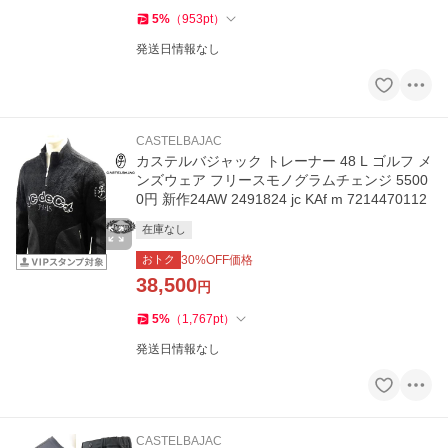
5
%
（
953
pt
）
発送日情報なし
CASTELBAJAC
カステルバジャック トレーナー 48 L ゴルフ メ
ンズウェア フリースモノグラムチェンジ 5500
0円 新作24AW 2491824 jc KAf m 7214470112
在庫なし
おトク
30
%OFF価格
38,500
円
5
%
（
1,767
pt
）
発送日情報なし
CASTELBAJAC