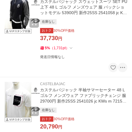
カステルバジャック スウェットスーツ SET PU
上下 48 L ゴルフ メンズウェア 服 バックショ
ットモデル 53900円 新作25SS 2541058 jc KW
s m 7215179108
在庫なし
おトク
30
%OFF価格
37,730
円
5
%
（
1,731
pt
）
発送日情報なし
CASTELBAJAC
カステルバジャック 半袖サマーセーター 48 L
ゴルフ メンズウェア ファブリックチェンジ 服
29700円 新作25SS 2541026 jc KWs m 721526
2108
在庫なし
おトク
30
%OFF価格
20,790
円