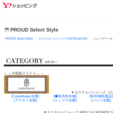
PROUD Select Style
PROUD Select Style
カステルバジャック CASTELBAJAC
トレーナー 
← ←※画面スライド→ →
▼カステルバジャック（CASTELBA
[Castelbajac全般]
[◆新作秋冬物]
[秋冬物特選品]
[アウター全般]
[トップス全般]
[パンツ全般]
▼カステルバジャック MEN`S & WOMEN`S （サ