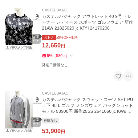
CASTELBAJAC
カステルバジャック アウトレット 40 9号 トレ
ーナー レディース スポーツ ゴルフウェア 新作
21AW 21825029 jc KTf l 24170208
おトク
50
%OFF価格
12,650
円
5
%
（
580
pt
）
発送日情報なし
CASTELBAJAC
カステルバジャック スウェットスーツ SET PU
上下 48 L ゴルフ メンズウェア バックショット
モデル 53900円 新作25SS 2541060 jc KWs m
7215179108
在庫なし
53,900
円