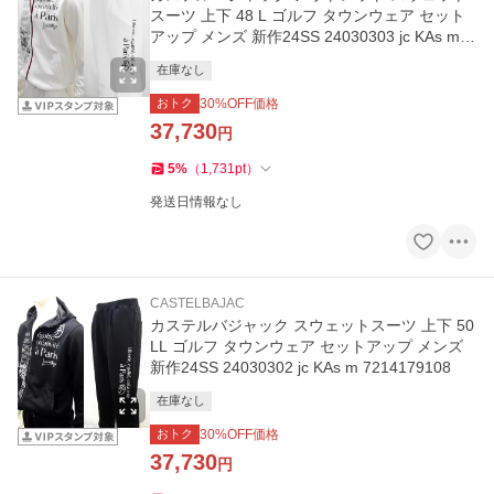
スーツ 上下 48 L ゴルフ タウンウェア セット
アップ メンズ 新作24SS 24030303 jc KAs m 7
214179108
在庫なし
おトク
30
%OFF価格
37,730
円
5
%
（
1,731
pt
）
発送日情報なし
CASTELBAJAC
カステルバジャック スウェットスーツ 上下 50
LL ゴルフ タウンウェア セットアップ メンズ
新作24SS 24030302 jc KAs m 7214179108
在庫なし
おトク
30
%OFF価格
37,730
円