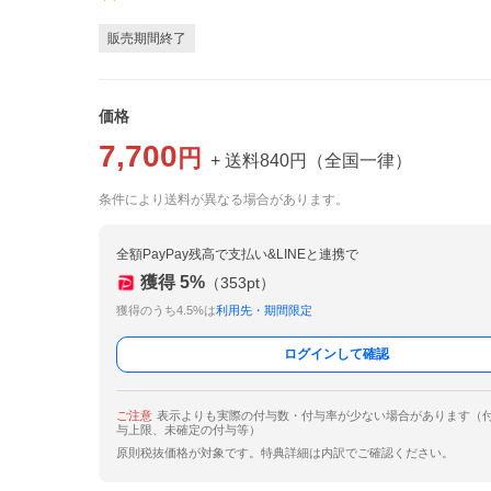
販売期間終了
価格
7,700
円
+ 送料
840
円
（
全国一律
）
条件により送料が異なる場合があります。
全額PayPay残高で支払い&LINEと連携で
獲得
5
%
（
353
pt）
獲得のうち4.5%は
利用先・期間限定
ログインして確認
ご注意
表示よりも実際の付与数・付与率が少ない場合があります（
与上限、未確定の付与等）
原則税抜価格が対象です。特典詳細は内訳でご確認ください。