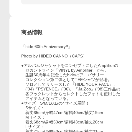
商品情報
「hide 60th Anniversary!!」
Photo by HIDEO CANNO（CAPS）
●アルバムジャケットをコンセプトにしたAmplifierの
セカンドライン「VINYL by Amplifier」から、
生誕60周年を記念したhideのアニバサリー
コレクション第二弾としてTEEシャツが登場。
ソロとしてリリースした『HIDE YOUR FACE』、
(‘94)『PSYENCE』(’96)、『Ja,Zoo』(’98)三作品の
各ブックレットからセレクトしたフォトを使用した
アイテムとなっている。
●サイズ：S/M/L/XL/の4サイズ展開！
Sサイズ：
着丈65cm/身幅47cm/肩幅40cm/袖丈19cm
Mサイズ：
着丈68cm/身幅50cm/肩幅43cm/袖丈20cm
Lサイズ：
着丈71cm/身幅53cm/肩幅46cm/袖丈21cm