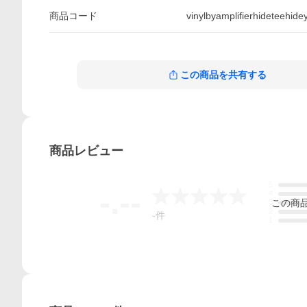
商品
コード
vinylbyamplifierhideteehide
この商品を共有する
商品
レビュー
5
-.--
4
この
商
3
2
-
件
1