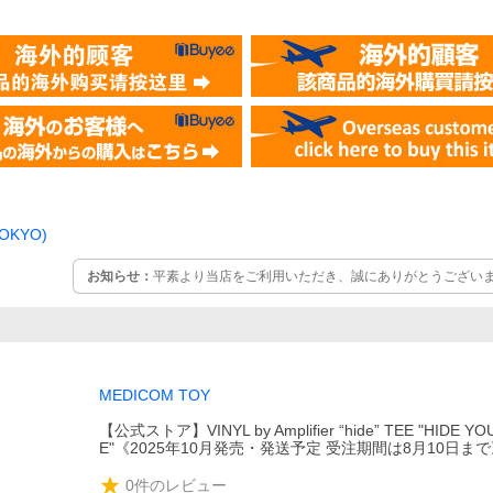
TOKYO)
お知らせ：
平素より当店をご利用いただき、誠にありがとうございます
（木）～8月16日（日）は発送業務を休業させていただきます。 ご
りますが、休業期間中にいただきましたご注文につきましては、8月
ます。 お客様にはご不便、ご迷惑をおかけいたしますが、何卒ご理
す。
MEDICOM TOY
【公式ストア】VINYL by Amplifier “hide” TEE "HIDE YO
E"《2025年10月発売・発送予定 受注期間は8月10日ま
0
件のレビュー