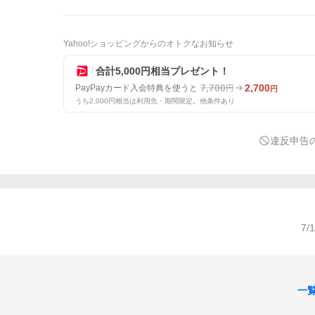
Yahoo!ショッピングからのオトクなお知らせ
合計5,000円相当プレゼント！
7,700
2,700
PayPayカード入会特典を使うと
円
円
うち2,000円相当は利用先・期間限定。他条件あり
違反申告
7/
一