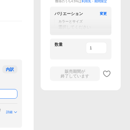
獲得のうち4.5%は
利用先・期間限定
バリエーション
変更
カラーとサイズ
選択してください
数量
内訳
販売期間が
終了しています
付
詳細