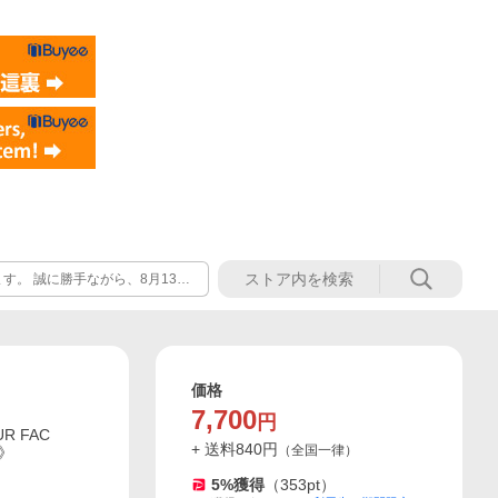
。 誠に勝手ながら、8月13日
注文は通常どおり24時間承ってお
17日（月）より順次発送いたし
解賜りますようお願い申し上げま
価格
7,700
円
UR FAC
+ 送料
840
円
（
全国一律
）
で》
5
%獲得
（
353
pt）