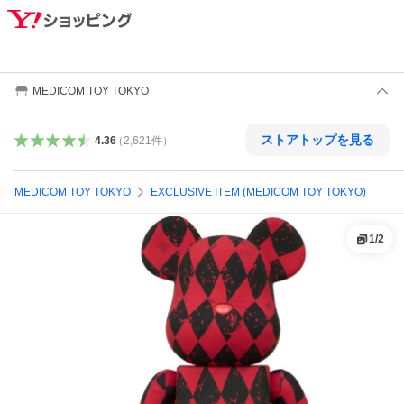
MEDICOM TOY TOKYO
ストアトップを見る
4.36
（
2,621
件
）
MEDICOM TOY TOKYO
EXCLUSIVE ITEM (MEDICOM TOY TOKYO)
1
/
2