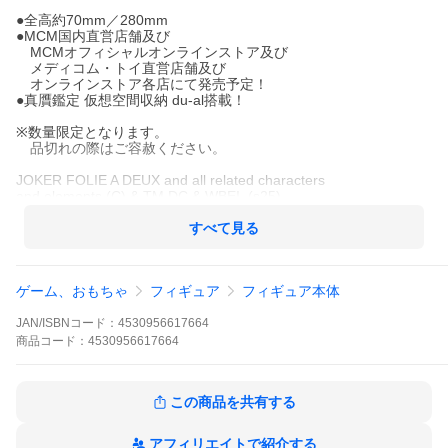
●全高約70mm／280mm
●MCM国内直営店舗及び
MCMオフィシャルオンラインストア及び
メディコム・トイ直営店舗及び
オンラインストア各店にて発売予定！
●真贋鑑定 仮想空間収納 du-al搭載！
※数量限定となります。
品切れの際はご容赦ください。
JOKER FOLIE A DEUX and all related characters
and elements (C) & TM DC & WBEI. (s25)
BE@RBRICK TM & (C) 2001-2025
MEDICOM TOY CORPORATION. All rights reserved.
すべて見る
ゲーム、おもちゃ
フィギュア
フィギュア本体
JAN/ISBNコード：
4530956617664
商品
コード：
4530956617664
この商品を共有する
アフィリエイトで紹介する