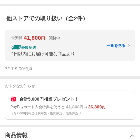
他ストアでの取り扱い（全
2
件）
41,800
最安値
閲覧中
円
一覧を見る
2日以内にお届け可能な商品あり
7/17 9:00
時点
おトクなお知らせ
合計5,000円相当プレゼント！
41,800
36,800
PayPayカード入会特典を使うと
円
円
うち2,000円相当は利用先・期間限定。他条件あり
商品情報