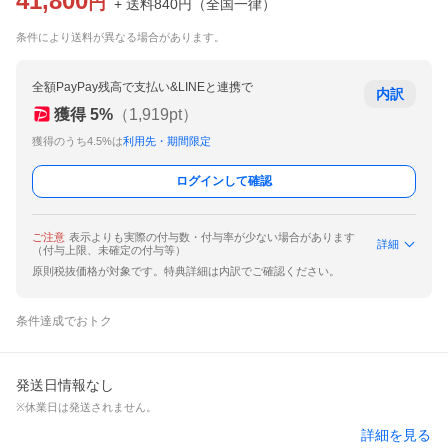
41,800
円
+ 送料
840
円
（
全国一律
）
条件により送料が異なる場合があります。
全額PayPay残高で支払い&LINEと連携で
内訳
獲得
5
%
（
1,919
pt）
獲得のうち4.5%は
利用先・期間限定
ログインして確認
ご注意
表示よりも実際の付与数・付与率が少ない場合があります
詳細
（付与上限、未確定の付与等）
原則税抜価格が対象です。特典詳細は内訳でご確認ください。
条件達成でおトク
発送日情報なし
※休業日は発送されません。
詳細を見る