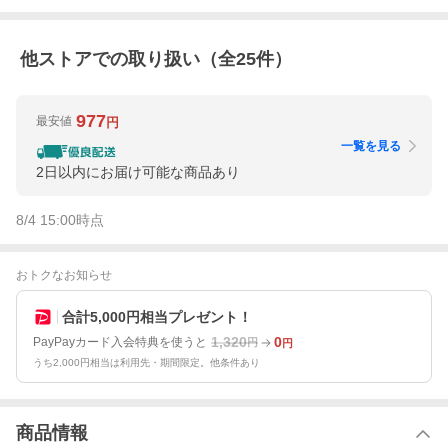
他ストアでの取り扱い（全
25
件）
977
最安値
円
一覧を見る
2日以内にお届け可能な商品あり
8/4 15:00
時点
おトクなお知らせ
合計5,000円相当プレゼント！
1,320
0
PayPayカード入会特典を使うと
円
円
うち2,000円相当は利用先・期間限定。他条件あり
商品情報