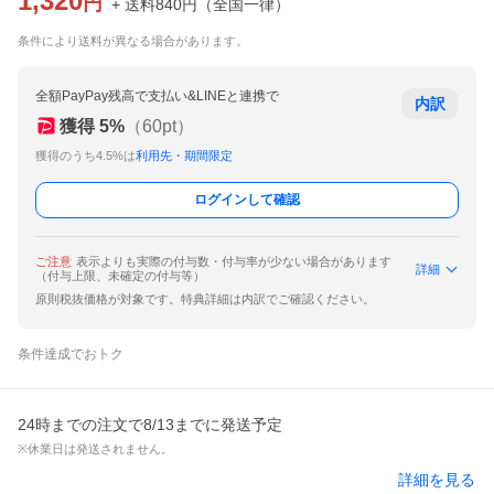
1,320
円
+ 送料
840
円
（
全国一律
）
条件により送料が異なる場合があります。
全額PayPay残高で支払い&LINEと連携で
内訳
獲得
5
%
（
60
pt）
獲得のうち4.5%は
利用先・期間限定
ログインして確認
ご注意
表示よりも実際の付与数・付与率が少ない場合があります
詳細
（付与上限、未確定の付与等）
原則税抜価格が対象です。特典詳細は内訳でご確認ください。
条件達成でおトク
24時までの注文で8/13までに発送予定
※休業日は発送されません。
詳細を見る