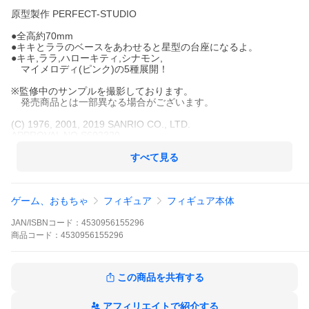
原型製作 PERFECT-STUDIO
●全高約70mm
●キキとララのベースをあわせると星型の台座になるよ。
●キキ,ララ,ハローキティ,シナモン,
マイメロディ(ピンク)の5種展開！
※監修中のサンプルを撮影しております。
発売商品とは一部異なる場合がございます。
(C) 1976, 2001, 2019 SANRIO CO., LTD.
APPROVAL NO.S602320
すべて見る
ゲーム、おもちゃ
フィギュア
フィギュア本体
JAN/ISBNコード：
4530956155296
商品
コード：
4530956155296
この商品を共有する
アフィリエイトで紹介する