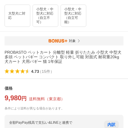
小型犬・中
小型犬・中
大型犬に対
型犬に対応
型犬に対応
応
（自立不
（自立可
可）
能）
対象
PROBASTO ペットカート 分離型 軽量 折りたたみ 小型犬 中型犬
多頭 ペットバギー コンパクト 取り外し可能 対面式 耐荷重20kg
犬カート 犬用バギー 猫 1年保証
4.73
（
15
件
）
価格
9,980
円
送料無料
（
東京都
）
条件により送料が異なる場合があります。
全額PayPay残高で支払い&LINEと連携で
内訳