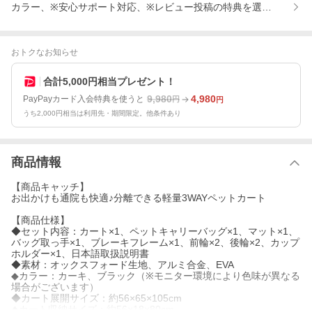
カラー、※安心サポート対応、※レビュー投稿の特典を選択してくだ
おトクなお知らせ
合計5,000円相当プレゼント！
9,980
4,980
PayPayカード入会特典を使うと
円
円
うち2,000円相当は利用先・期間限定。他条件あり
商品情報
【商品キャッチ】
お出かけも通院も快適♪分離できる軽量3WAYペットカート
【商品仕様】
◆セット内容：カート×1、ペットキャリーバッグ×1、マット×1、
バッグ取っ手×1、ブレーキフレーム×1、前輪×2、後輪×2、カップ
ホルダー×1、日本語取扱説明書
◆素材：オックスフォード生地、アルミ合金、EVA
◆カラー：カーキ、ブラック（※モニター環境により色味が異なる
場合がございます）
◆カート展開サイズ：約56×65×105cm
◆カート収納サイズ：約56×18×80cm