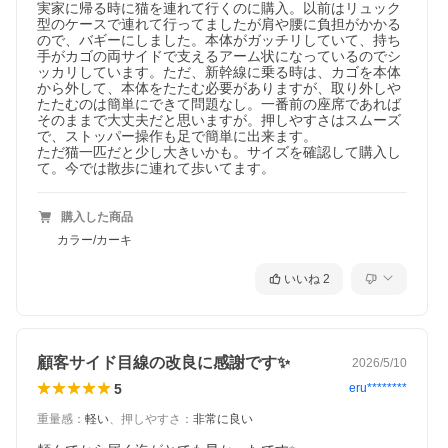
実家に帰る時に猫を連れて行くのに購入。以前はリュック
型のケースで連れて行ってましたが肩や腰に負担がかかる
ので、バギーにしました。本体がガッチリしていて、持ち
手がカゴの両サイドで支えるアーム状になっているのでシ
ッカリしています。ただ、新幹線に乗る時は、カゴを本体
から外して、本体をたたむ必要がありますが、取り外しや
たたむのは簡単にできて問題なし。一番前の座席であれば
そのままで大丈夫だと思いますが。押しやすさはスムーズ
で、ストッパー操作も足で簡単に出来ます。

ただ猫一匹だと少し大きいかも。サイズを確認して購入し
て。今では散歩に連れて歩いてます。
購入した商品
カラー/カーキ
いいね
2
顧客サイド目線の改良に感謝です✨
2026/5/10
5
eru********
重量感
：
軽い
、
押しやすさ
：
非常に良い