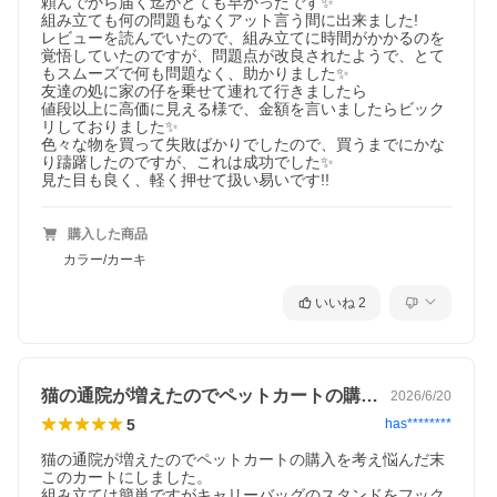
頼んでから届く迄がとても早かったです✨

組み立ても何の問題もなくアット言う間に出来ました!

レビューを読んでいたので、組み立てに時間がかかるのを
覚悟していたのですが、問題点が改良されたようで、とて
もスムーズで何も問題なく、助かりました✨

友達の処に家の仔を乗せて連れて行きましたら

値段以上に高価に見える様で、金額を言いましたらビック
リしておりました✨

色々な物を買って失敗ばかりでしたので、買うまでにかな
り躊躇したのですが、これは成功でした✨

見た目も良く、軽く押せて扱い易いです!!
購入した商品
カラー/カーキ
いいね
2
猫の通院が増えたのでペットカートの購入…
2026/6/20
5
has********
猫の通院が増えたのでペットカートの購入を考え悩んだ末
このカートにしました。

組み立ては簡単ですがキャリーバッグのスタンドをフック