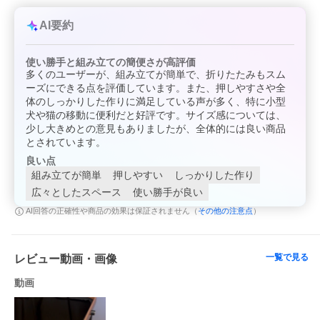
できます。底面にはマット付きで、ペットが快適に過ごしやすい
空間をサポートします。
AI要約
【お出かけをもっと快適に】
4輪タイプで走行が安定しやすく、ストッパー付きで停車時も安
使い勝手と組み立ての簡便さが高評価
心。カップホルダー付きなので、飲み物や小物を置くのにも便利
多くのユーザーが、組み立てが簡単で、折りたたみもスム
です。小型犬・中型犬・猫など幅広いペットに対応し、毎日のお
ーズにできる点を評価しています。また、押しやすさや全
散歩から介護用まで幅広く活躍します。
体のしっかりした作りに満足している声が多く、特に小型
【ご使用上の注意事項】
犬や猫の移動に便利だと好評です。サイズ感については、
・ご使用前に各部パーツが正しく固定されているかご確認くださ
少し大きめとの意見もありましたが、全体的には良い商品
い。
とされています。
・耐荷重20kgを超える使用はお避けください。破損や転倒の原因
となります。
良い点
・坂道や段差では十分注意し、必ずペットから目を離さないでく
組み立てが簡単
押しやすい
しっかりした作り
ださい。
・折りたたみ時、自立仕様ではございません。保管時は壁などに
広々としたスペース
使い勝手が良い
立て掛けてください。
その他の注意点
AI回答の正確性や商品の効果は保証されません（
）
・海外製品のため、多少の傷や汚れがある場合がございます。
・サイズは実寸測定のため多少誤差が生じる場合がございます。
・仕様・デザインは改良のため予告なく変更される場合がござい
ます。
一覧で見る
レビュー動画・画像
動画