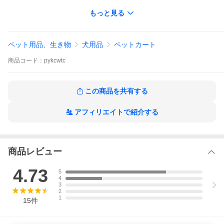
◆ペットバッグサイズ：約33.5×53.5×64cm
もっと見る
◆重量：約7.8kg
◆耐荷重：約20kg
◆仕様：分離式・3WAY仕様・折りたたみ式・軽量設計・対面式対
応・飛び出し防止リード付き
ペット用品、生き物
犬用品
ペットカート
【関連キーワード】
商品
コード：
pykcwtc
ペットカート 分離型 折りたたみ ペットバギー コンパクト 3way
軽量 取り外し可能 対面式 前向き ワンタッチ 耐荷重20kg 飛び出
し防止 犬カート 犬用バギー 4輪 ペットキャリー 小型犬 中型犬 猫
犬 多頭 おしゃれ 介護用 1年保証 ペットカート 分離式 折りたたみ
この商品を共有する
2秒 ペットバギー 軽量 コンパクト 犬用バギー 犬用ベビーカー 老
犬介護 お出かけ 散歩 通院 20kg 通気性抜群 ストッパー付き
【分離できる便利な3WAY】
アフィリエイトで紹介する
キャリーバッグ部分は取り外し可能で、ペットキャリーとしても
使用できます。カート・キャリー・ドライブ用として使い分けで
きる便利な3WAY仕様。通院やお出かけ、旅行時にも使いやすく、
愛犬・愛猫との移動を快適にサポートします。
商品レビュー
【軽量＆折りたたみ設計】
軽量アルミフレームを採用し、持ち運びしやすい設計です。使用
4.73
5
しない時はコンパクトに折りたたみ可能で、車載や玄関収納にも
4
便利。スリムに収納できるため、省スペースで保管しやすいペッ
3
トカートです。
2
1
15
件
【通気性が良く快適】
メッシュ窓付きで通気性に優れ、ペットが外の様子を確認しやす
い仕様。飛び出し防止リード付きなので、移動中も安心して使用