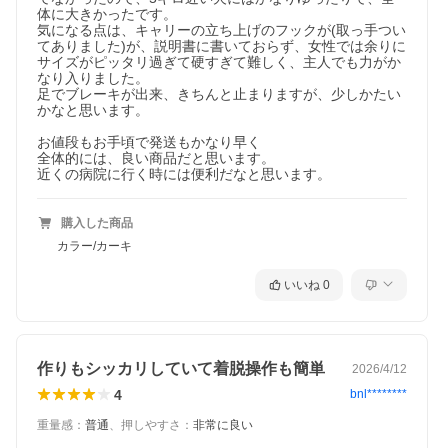
体に大きかったです。

気になる点は、キャリーの立ち上げのフックが(取っ手つい
てありました)が、説明書に書いておらず、女性では余りに
サイズがピッタリ過ぎて硬すぎて難しく、主人でも力がか
なり入りました。

足でブレーキが出来、きちんと止まりますが、少しかたい
かなと思います。

お値段もお手頃で発送もかなり早く

全体的には、良い商品だと思います。

近くの病院に行く時には便利だなと思います。
購入した商品
カラー/カーキ
いいね
0
作りもシッカリしていて着脱操作も簡単
2026/4/12
4
bnl********
重量感
：
普通
、
押しやすさ
：
非常に良い