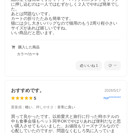
に押し込むのは一人ではむずかしく２人でやれば簡単でし
た。

あとは問題ないです。

カートの折りたたみも簡単です。

猫には少し大きいバッグなので猫用のもう2周り程小さい
サイズがあれば嬉しいですね。

いい商品だと思います。
購入した商品
カラー/カーキ
いいね
1
おすすめです。
2026/5/17
5
nur********
重量感
：
軽い
、
押しやすさ
：
非常に良い
買って良かったです。以前愛犬と旅行に行った時ホテルの
中も食事会場もペット同半OKでやはりあれば便利だなと思
い購入させてもらいました。お値段もリーズナブルなので
心配していたのですが、問題なくむしろ気に入っていま