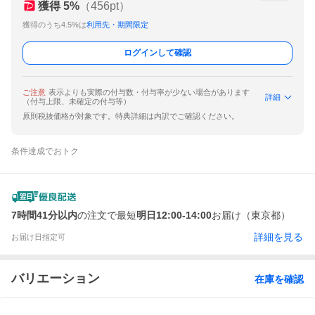
獲得
5
%
（
456
pt）
獲得のうち4.5%は
利用先・期間限定
ログインして確認
ご注意
表示よりも実際の付与数・付与率が少ない場合があります
詳細
（付与上限、未確定の付与等）
原則税抜価格が対象です。特典詳細は内訳でご確認ください。
条件達成でおトク
7時間41分以内
の注文で最短
明日12:00-14:00
お届け（東京都）
詳細を見る
お届け日指定可
バリエーション
在庫を確認