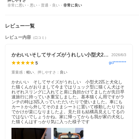
押しやすさ
非常に悪い
・
悪い
・
普通
・
良い
・
非常に良い
レビュー一覧
レビュー内容
（口コミ）
かわいいそしてサイズがうれしい小型犬2…
2026/6/3
5
gcl********
重量感
：
軽い
、
押しやすさ
：
良い
かわいい　そしてサイズがうれしい　小型犬2匹と犬化し
た猫くんがおりまして今まではリュック型に猫くん犬はそ
れぞれスリングに入れてと肩に負担かけてましたが先日早
速旅行に持っていき重宝しました。基本猫くん用ですがラ
ンチの時は3匹入っていただいたりで使いました。車にも
カートから外してそのままシートに置いて移動したりでお
でかけが楽になりましたよ。見た目も結構高見えしてるの
ではないでしょうかね。家に帰ってからも我が家の犬化し
た猫くんはすっかり気に入った様子です