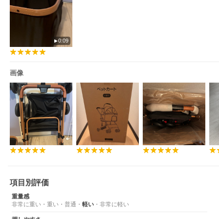
0:09
画像
項目別評価
重量感
非常に重い
・
重い
・
普通
・
軽い
・
非常に軽い