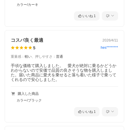
カラー/カーキ
いいね
1
コスパ良く最適
2026/4/11
5
hes********
重量感
：
軽い
、
押しやすさ
：
普通
手頃な価格て購入しました。　愛犬が絶対に乗るかどうか
わからないので安価で品質の良さそうな物を購入しまし
た。届いた商品に愛犬を乗せると落ち着いた様子で乗って
くれるので安心しました。
購入した商品
カラー/ブラック
いいね
1