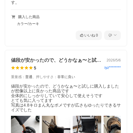
す。
購入した商品
カラー/カーキ
いいね
0
値段が安かったので、どうかなぁ〜と試し…
2026/5/6
5
iyz********
重量感
：
普通
、
押しやすさ
：
非常に良い
値段が安かったので、どうかなぁ〜と試しに購入しました
が想像以上に良かった商品です

全体的にしっかりしていて安心して使えそうです

とても気に入ってます

写真は4.8キロまん丸なポメですが広さもゆったりできるサ
イズでした