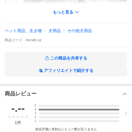
もっと見る
ペットカート（小型・中型ペッ
ペットカート（大型ペット対
ペット用品、生き物
犬用品
その他犬用品
ト対応）
応）
商品
コード：
dxcwtc-yz
この商品を共有する
アフィリエイトで紹介する
商品レビュー
-.--
5
4
3
2
1
1
件
総合評価に有効なレビュー数が足りません