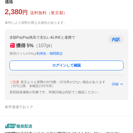
価格
2,380
円
送料無料
（
東京都
）
条件により送料が異なる場合があります。
全額PayPay残高で支払い&LINEと連携で
内訳
獲得
5
%
（
107
pt）
獲得のうち4.5%は
利用先・期間限定
ログインして確認
ご注意
表示よりも実際の付与数・付与率が少ない場合があります
詳細
（付与上限、未確定の付与等）
原則税抜価格が対象です。特典詳細は内訳でご確認ください。
条件達成でおトク