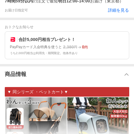
7時間59分以内
の注文で最短
明日12:00-14:00
お届け（東京都）
詳細を見る
お届け日指定可
おトクなお知らせ
合計5,000円相当プレゼント！
2,380
0
PayPayカード入会特典を使うと
円
円
うち2,000円相当は利用先・期間限定。他条件あり
商品情報
▼ 同シリーズ ・ペットカート▼