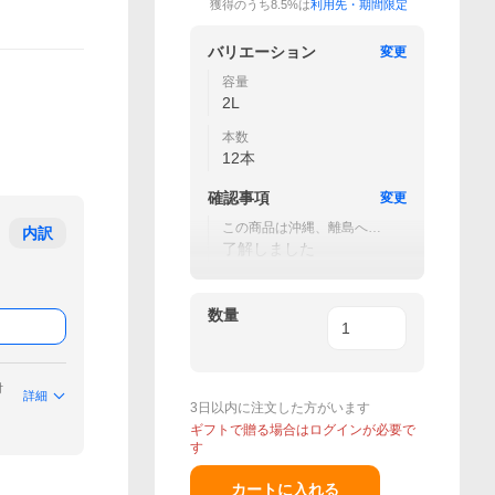
獲得のうち8.5%は
利用先・期間限定
バリエーション
変更
容量
2L
本数
12本
確認事項
変更
この商品は沖縄、離島への
内訳
配送はできません。
了解しました
数量
付
詳細
3日以内に注文した方がいます
ギフトで贈る場合はログインが必要で
す
カートに入れる