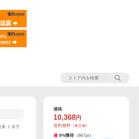
価格
10,368
円
送料無料
（
東京都
）
泉水 ミネラ
9
%獲得
（
867
pt）