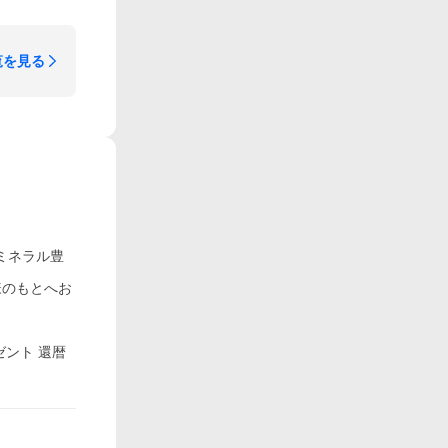
覧を見る
ミネラル豊
様のもとへお
ゼント 還暦