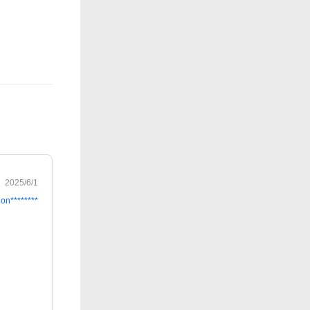
2025/6/1
on********