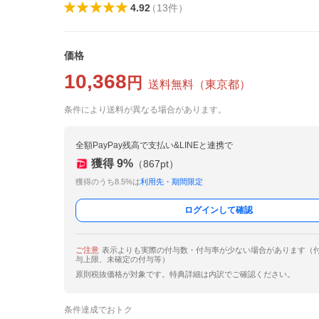
4.92
（
13
件
）
価格
10,368
円
送料無料
（
東京都
）
条件により送料が異なる場合があります。
全額PayPay残高で支払い&LINEと連携で
獲得
9
%
（
867
pt）
獲得のうち8.5%は
利用先・期間限定
ログインして確認
ご注意
表示よりも実際の付与数・付与率が少ない場合があります（
与上限、未確定の付与等）
原則税抜価格が対象です。特典詳細は内訳でご確認ください。
条件達成でおトク