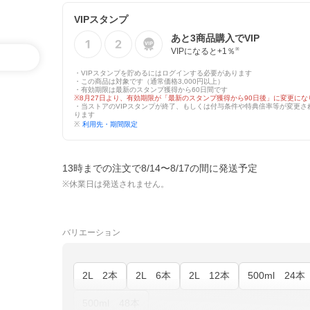
VIPスタンプ
あと
3
商品購入でVIP
VIPになると+
1
％
※
・VIPスタンプを貯めるにはログインする必要があります
・この商品は対象です（通常価格3,000円以上）
・有効期限は最新のスタンプ獲得から60日間です
※8月27日より、有効期限が「最新のスタンプ獲得から90日後」に変更にな
・当ストアのVIPスタンプが終了、もしくは付与条件や特典倍率等が変更さ
ります
※
利用先・期間限定
13時までの注文で8/14〜8/17の間に発送予定
※休業日は発送されません。
バリエーション
2L 2本
2L 6本
2L 12本
500ml 24本
500ml 48本