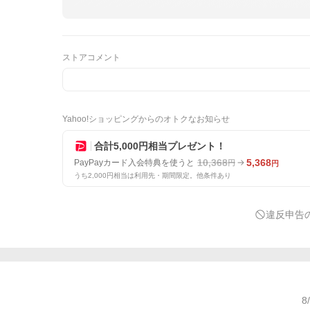
ストアコメント
Yahoo!ショッピングからのオトクなお知らせ
合計5,000円相当プレゼント！
10,368
5,368
PayPayカード入会特典を使うと
円
円
うち2,000円相当は利用先・期間限定。他条件あり
違反申告
8