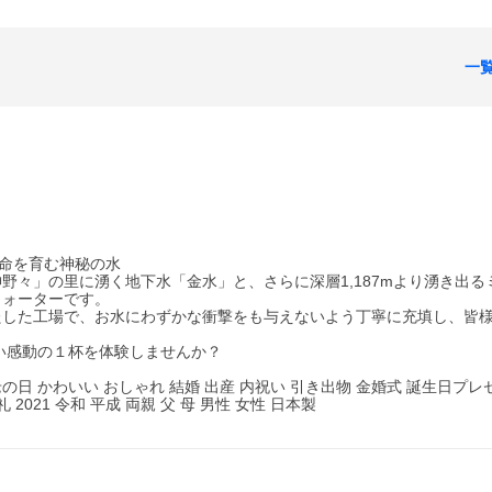
一
む 命を育む神秘の水
野々」の里に湧く地下水「金水」と、さらに深層1,187mより湧き出る
ウォーターです。
たした工場で、お水にわずかな衝撃をも与えないよう丁寧に充填し、皆
い感動の１杯を体験しませんか？
老の日 かわいい おしゃれ 結婚 出産 内祝い 引き出物 金婚式 誕生日プレ
2021 令和 平成 両親 父 母 男性 女性 日本製