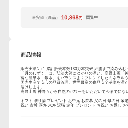
10,368
最安値
（新品）
閲覧中
円
商品情報
販売実績No.1 累計販売本数133万本突破 細胞まで染み込
「月のしずく」は、弘法大師にゆかりの深い、高野山麓「神
富な温泉水「銀水」をバランスよくブレンドしたミネラル
国内生産で安心の品質管理。世界最高の食品安全基準を満
届けします。
高野山麓 神野々から自然のパワーをいただいて今までにな
ギフト 贈り物 プレゼント お中元 お歳暮 父の日 母の日 敬
祝い 古希 喜寿 米寿 退職 定年 プレゼント お祝い お返し お礼 