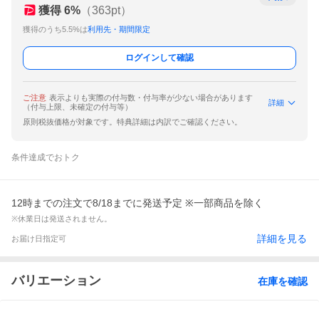
獲得
6
%
（
363
pt）
獲得のうち5.5%は
利用先・期間限定
ログインして確認
ご注意
表示よりも実際の付与数・付与率が少ない場合があります
詳細
（付与上限、未確定の付与等）
原則税抜価格が対象です。特典詳細は内訳でご確認ください。
条件達成でおトク
12時までの注文で8/18までに発送予定 ※一部商品を除く
※休業日は発送されません。
詳細を見る
お届け日指定可
バリエーション
在庫を確認