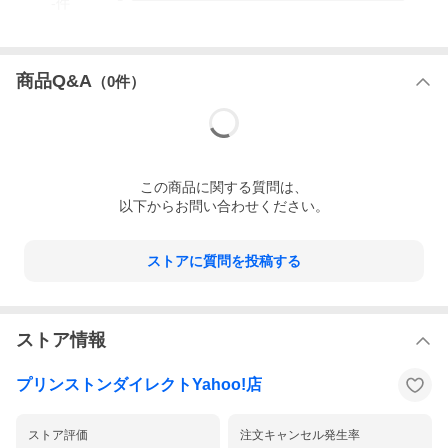
-
件
■カテゴリー
iPhone・スマホ・タブレットPC関連
>
ケース
>
PCケース
>
Mac
Book Pro 16インチ用
商品Q&A
（
0
件）
※当店のUAG取り扱い品は正規輸入品です。
※デバイス本体や純正オプション品は付属しません。
※対応機器に間違いがないかお確かめの上、ご購入ください。
URBAN ARMOR GEAR [U] by UAG
この
商品
に関する質問は、
MacBookPro 16インチ(2021)用ケース DOT
以下からお問い合わせください。
ストアに質問を投稿する
ストア情報
プリンストンダイレクトYahoo!店
ストア評価
注文キャンセル発生率