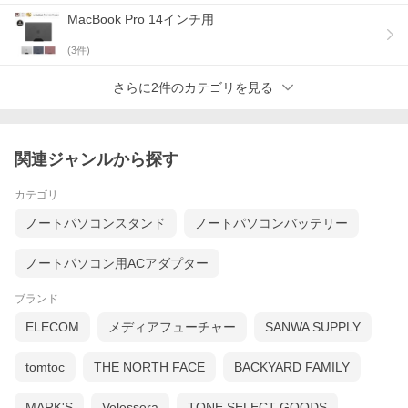
STRONG IS BEAUTIFUL
MacBook Pro 14インチ用
"STRONG IS BEAUTIFUL" をテーマとした美しさと強さを共存さ
(
3
件)
せた耐衝撃ケース。
オフィスやジム、よりアクティブな山など、どこにでもマッチす
る洗練されたデザイン。
さらに2件のカテゴリを見る
不意に落としてしまってもデバイスを衝撃から守ります。
DOT シリーズ
素材にこだわり、肌触りや利便性を徹底的に追求。また、かわい
関連ジャンルから探す
らしくも大人らしいプログレッシブマイクロドットパターンを採
用し、あなたの日常を彩ります。
カテゴリ
製品情報
ノートパソコンスタンド
ノートパソコンバッテリー
やさしい肌触り
ノートパソコン用ACアダプター
ブランド
ELECOM
メディアフューチャー
SANWA SUPPLY
tomtoc
THE NORTH FACE
BACKYARD FAMILY
MARK'S
Velessera
TONE SELECT GOODS