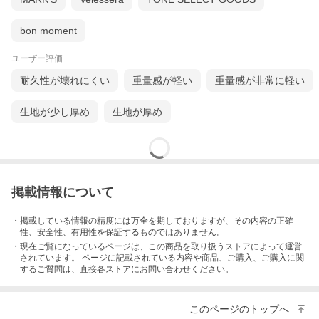
bon moment
ユーザー評価
バッグへの出し入れを考慮し、持ちやすくて滑りにくい快適な手
耐久性が壊れにくい
重量感が軽い
重量感が非常に軽い
触りを実現しました。
スリムで軽く傷がつきにくい
生地が少し厚め
生地が厚め
掲載情報について
・掲載している情報の精度には万全を期しておりますが、その内容の正確
性、安全性、有用性を保証するものではありません。
・現在ご覧になっているページは、この
商品
を取り扱うストアによって運営
されています。 ページに記載されている内容
や商品、ご購入
、ご購入に関
するご質問は、直接各ストアにお問い合わせください。
デバイスを傷から守る羽のように軽くて薄いノートPC用ケースで
このページのトップへ
す。