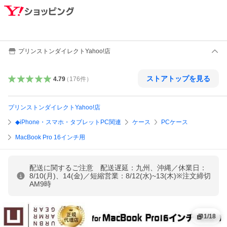
プリンストンダイレクトYahoo!店
ストアトップを見る
4.79
（
176
件
）
プリンストンダイレクトYahoo!店
◆iPhone・スマホ・タブレットPC関連
ケース
PCケース
MacBook Pro 16インチ用
配送に関するご注意 配送遅延：九州、沖縄／休業日：
8/10(月)、14(金)／短縮営業：8/12(水)~13(木)※注文締切
AM9時
1
/
18