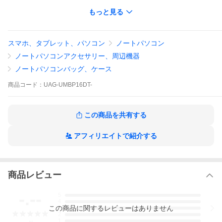
※詳しい仕様は商品詳細をご覧ください。
もっと見る
■型番：UAG-UMBP16DT-AS (アッシュ)
UAG-UMBP16DT-DO (ディープオーシャン)
UAG-UMBP16DT-AG (オーベルジーヌ)
UAG-UMBP16DT-IC (アイス)
スマホ、タブレット、パソコン
ノートパソコン
■対応機種：MacBook Pro 16インチ(2021)
■材質：PC、PU
ノートパソコンアクセサリー、周辺機器
■外形寸法(mm)：(W)360x(D)252x(H)23
■質量(g)：約341
ノートパソコンバッグ、ケース
■同梱品：製品本体
■保証期間：初期不良のみ
商品
コード：
UAG-UMBP16DT-
※ ケースを取り付ける際、保護フィルムと干渉する場合がありま
す。
※ 保護フィルムの形状や貼り付け方により、保護フィルムが浮い
この商品を共有する
てしまう場合があります。
U by UAG MacBook Pro 16インチ (2021)用ケース DOT 全3色 UA
アフィリエイトで紹介する
G-UMBP16DTシリーズ ユーエージー 頑丈 マックブックケース 新
生活
商品レビュー
-.--
5
4
この
商品
に関するレビューはありません
3
2
1