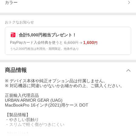
カラー
おトクなお知らせ
合計5,000円相当プレゼント！
6,600
1,600
PayPayカード入会特典を使うと
円
円
うち2,000円相当は利用先・期間限定。他条件あり
商品情報
※ デバイス本体や純正オプション品は付属しません。
※ 対応機器に間違いがないかお確かめの上、ご購入ください。
正規輸入代理店品
URBAN ARMOR GEAR (UAG)
MacBookPro 16インチ(2021)用ケース DOT
【製品情報】
・やさしい肌触り
・スリムで軽く傷がつきにくい
【製品仕様】