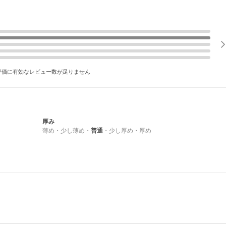
評価に有効なレビュー数が足りません
厚み
薄め
・
少し薄め
・
普通
・
少し厚め
・
厚め