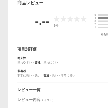
商品
レビュー
5
-.--
4
3
2
1
件
1
総合
項目別評価
耐久性
壊れやすい
・
普通
・
壊れにくい
装着感
非常に悪い
・
悪い
・
普通
・
良い
・
非常に良い
レビュー一覧
レビュー内容
（口コミ）