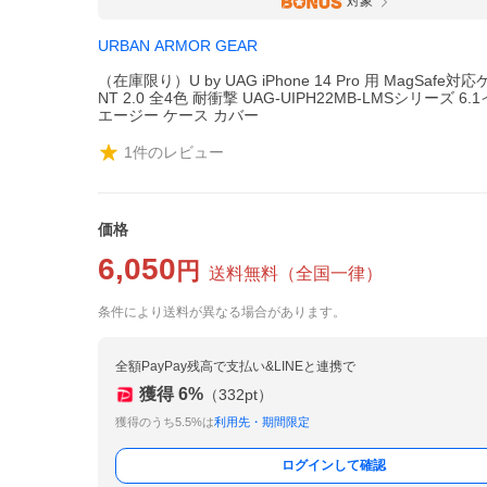
対象
URBAN ARMOR GEAR
（在庫限り）U by UAG iPhone 14 Pro 用 MagSafe対
NT 2.0 全4色 耐衝撃 UAG-UIPH22MB-LMSシリーズ 6
エージー ケース カバー
1
件のレビュー
価格
6,050
円
送料無料
（
全国一律
）
条件により送料が異なる場合があります。
全額PayPay残高で支払い&LINEと連携で
獲得
6
%
（
332
pt）
獲得のうち5.5%は
利用先・期間限定
ログインして確認