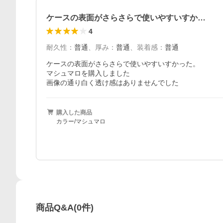
ケースの表面がさらさらで使いやすいすか…
4
耐久性
：
普通
、
厚み
：
普通
、
装着感
：
普通
ケースの表面がさらさらで使いやすいすかった。

マシュマロを購入しました

画像の通り白く透け感はありませんでした
購入した商品
カラー/マシュマロ
商品Q&A
(
0
件)