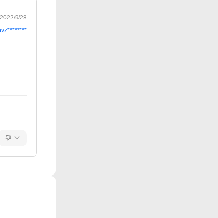
2022/9/28
nvz********