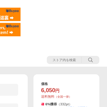
価格
6,050
円
送料無料
（
全国一律
）
6
%獲得
（
332
pt）