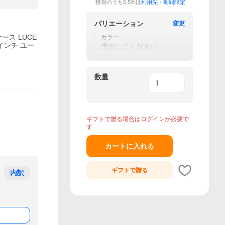
獲得のうち5.5%は
利用先・期間限定
バリエーション
変更
応ケース LUCE
カラー
.1インチ ユー
選択してください
数量
ギフトで贈る場合はログインが必要で
す
カートに入れる
ギフトで
贈る
内訳