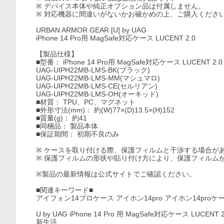
※ デバイス本体や純正オプション品は付属しません。
※ 対応機器に間違いがないかお確かめの上、ご購入くださ
URBAN ARMOR GEAR [U] by UAG
iPhone 14 Pro用 MagSafe対応ケース LUCENT 2.0
【製品仕様】
■型番： iPhone 14 Pro用 MagSafe対応ケース LUCENT 2.0
UAG-UIPH22MB-LMS-BK(ブラック)
UAG-UIPH22MB-LMS-MM(マシュマロ)
UAG-UIPH22MB-LMS-CE(セルリアン)
UAG-UIPH22MB-LMS-OH(オーキッド)
■材質： TPU、PC、マグネット
■外形寸法(mm)： 約(W)77×(D)13.5×(H)152
■質量(g)： 約41
■同梱品： 製品本体
■保証期間： 初期不良のみ
※ ケースを取り付ける際、保護フィルムと干渉する場合が
※ 保護フィルムの形状や貼り付け方により、保護フィルム
※製品の最新情報は公式サイトでご確認ください。
■関連キーワード■
アイフォン14プロケース アイホン14pro アイホン14proケ
U by UAG iPhone 14 Pro 用 MagSafe対応ケース LU
新生活