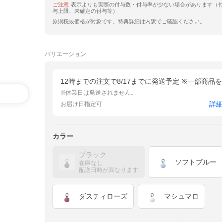
ご注意
表示よりも実際の付与数・付与率が少ない場合があります（
与上限、未確定の付与等）
原則税抜価格が対象です。特典詳細は内訳でご確認ください。
バリエーション
12時までの注文で8/17までに発送予定 ※一部商品
※休業日は発送されません。
詳
お届け日指定可
カラー
ブラック
ソフトブルー
在庫なし
配送日時が異なります
ダスティローズ
マシュマロ