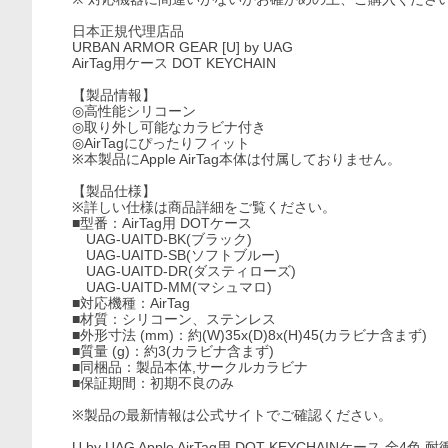
日本正規代理店品
URBAN ARMOR GEAR [U] by UAG
AirTag用ケース DOT KEYCHAIN
【製品情報】
◎高性能シリコーン
◎取り外し可能なカラビナ付き
◎AirTagにぴったりフィット
※本製品にApple AirTag本体は付属しておりません。
【製品仕様】
※詳しい仕様は商品詳細をご覧ください。
■型番：AirTag用 DOTケース
UAG-UAITD-BK(ブラック)
UAG-UAITD-SB(ソフトブルー)
UAG-UAITD-DR(ダスティローズ)
UAG-UAITD-MM(マシュマロ)
■対応機種：AirTag
■材質：シリコーン、ステンレス
■外形寸法 (mm)：約(W)35x(D)8x(H)45(カラビナ含まず)
■質量 (g)：約3(カラビナ含まず)
■同梱品：製品本体,サークルカラビナ
■保証期間：初期不良のみ
※製品の最新情報は公式サイトでご確認ください。
U by UAG Apple AirTag用 DOT KEYCHAINケース 全