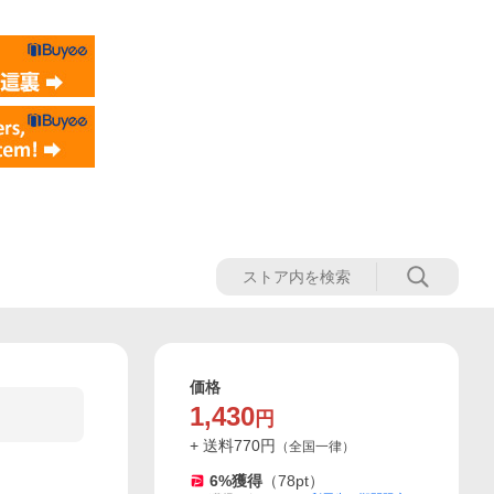
価格
1,430
円
+ 送料
770
円
（
全国一律
）
6
%獲得
（
78
pt）