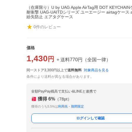
（在庫限り）U by UAG Apple AirTag用 DOT KEYCHA
耐衝撃 UAG-UAITDシリーズ ユーエージー airtagケース a
紛失防止 エアタグケース
0
件のレビュー
価格
1,430
円
+ 送料
770
円
（
全国一律
）
同一ストア3,300円以上で
送料無料
対象商品を見る
条件により送料が異なる場合があります。
全額PayPay残高で支払い&LINEと連携で
獲得
6
%
（
78
pt）
獲得のうち5.5%は
利用先・期間限定
ログインして確認