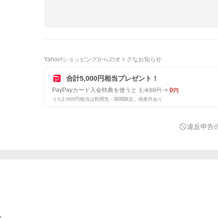
Yahoo!ショッピングからのオトクなお知らせ
合計5,000円相当プレゼント！
1,430
0
PayPayカード入会特典を使うと
円
円
うち2,000円相当は利用先・期間限定。他条件あり
違反申告
い。