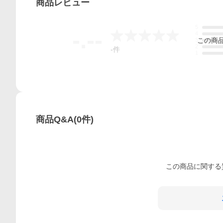
商品
レビュー
5
-.--
4
この
商
3
2
-
件
1
商品Q&A
(
0
件)
この
商品
に関する