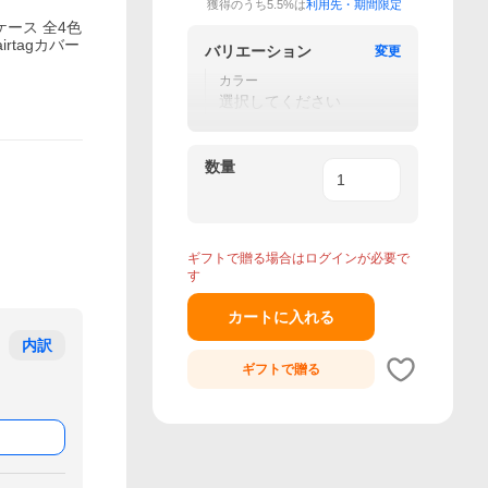
獲得のうち5.5%は
利用先・期間限定
INケース 全4色
irtagカバー
バリエーション
変更
カラー
選択してください
数量
ギフトで贈る場合はログインが必要で
す
カートに入れる
内訳
ギフトで
贈る