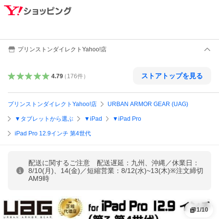
プリンストンダイレクトYahoo!店
ストアトップを見る
4.79
（
176
件
）
プリンストンダイレクトYahoo!店
URBAN ARMOR GEAR (UAG)
▼タブレットから選ぶ
▼iPad
▼iPad Pro
iPad Pro 12.9インチ 第4世代
配送に関するご注意 配送遅延：九州、沖縄／休業日：
8/10(月)、14(金)／短縮営業：8/12(水)~13(木)※注文締切
AM9時
1
/
10