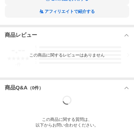
LTシリーズ ユーエージー スリーブ アイパッドプロ 高耐久ナイロ
ン 840D 新生活
アフィリエイトで紹介する
商品レビュー
-.--
5
4
この
商品
に関するレビューはありません
3
2
■カテゴリー
1
-
件
iPhone・スマホ・タブレットPC関連
>
ケース
>
iPadケース
>
iPa
d Pro 12.9インチ 第4世代用
商品Q&A
（
0
件）
プレゼント用ラッピングサービスを行っておりません。
※ 当店のUAG取り扱い品は正規輸入品です。
※ デバイス本体や純正オプション品は付属しません。
※ 対応機器に間違いがないかお確かめの上、ご購入ください。
URBAN ARMOR GEAR (UAG)
この
商品
に関する質問は、
12.9インチiPad Pro(第3/4世代)用スリーブ
以下からお問い合わせください。