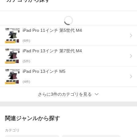
iPad Pro 11インチ 第5世代 M4
(
6
件)
iPad Pro 13インチ 第7世代 M4
(
5
件)
iPad Pro 13インチ M5
URBAN ARMOR GEAR (UAG)について
URBAN ARMOR GEAR(UAG)は南カリフォルニアで設立された、
(
4
件)
耐衝撃機能を持った独特なデザインのモバイルケースをメインと
して開発しているブランドです。デザイン性と耐衝撃性、使いや
さらに3件のカテゴリを見る
すさを兼ね備えた製品は、全世界で高い評価を受けています。
■11inch iPad Pro SLEEVE
関連ジャンルから探す
カテゴリ