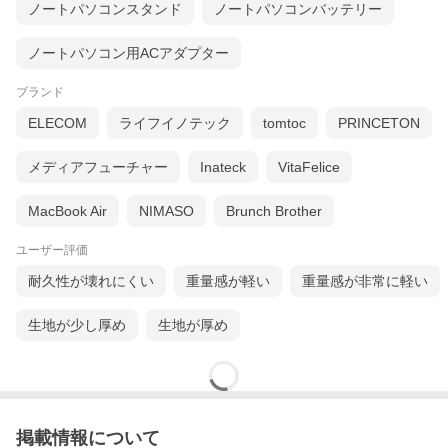
■耐久性に優れアクセサリー収納も充実した12.9インチ iPad Pro用
ノートパソコンスタンド
ノートパソコンバッテリー
耐衝撃スリーブ
ノートパソコン用ACアダプター
ブランド
ELECOM
ライフイノテック
tomtoc
PRINCETON
メディアフューチャー
Inateck
VitaFelice
MacBook Air
NIMASO
Brunch Brother
・耐久性のある840Dのナイロン素材
ユーザー評価
・360度全方位保護
・アクセサリー収納に便利なフロントファスナーポケット
耐久性が壊れにくい
重量感が軽い
重量感が非常に軽い
・12.9インチ iPad Proと一緒にMagic KeyboardとApple Pencilも
収納可能
・耐衝撃テスト済み(MIL STD 810G-516.6)
生地が少し厚め
生地が厚め
【製品仕様】
iPad Pro 12.9インチ(第3/4世代)用スリーブ
UAG-SLVLLT-BK(ブラック)
型番
UAG-SLVLLT-GY(グレイ)
掲載情報について
UAG-SLVLLT-MC(ミッドナイトカモ)