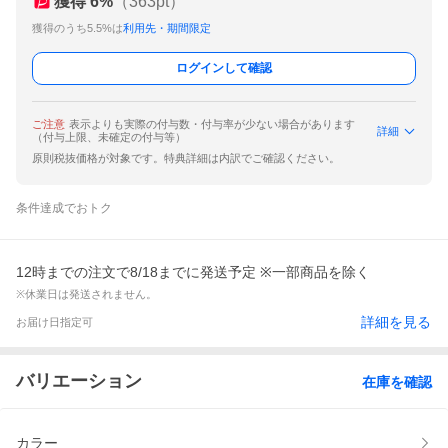
獲得
6
%
（
363
pt）
獲得のうち5.5%は
利用先・期間限定
ログインして確認
ご注意
表示よりも実際の付与数・付与率が少ない場合があります
詳細
（付与上限、未確定の付与等）
原則税抜価格が対象です。特典詳細は内訳でご確認ください。
条件達成でおトク
12時までの注文で8/18までに発送予定 ※一部商品を除く
※休業日は発送されません。
詳細を見る
お届け日指定可
バリエーション
在庫を確認
カラー