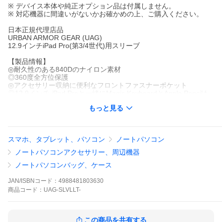
※ デバイス本体や純正オプション品は付属しません。
※ 対応機器に間違いがないかお確かめの上、ご購入ください。
日本正規代理店品
URBAN ARMOR GEAR (UAG)
12.9インチiPad Pro(第3/4世代)用スリーブ
【製品情報】
◎耐久性のある840Dのナイロン素材
◎360度全方位保護
◎アクセサリー収納に便利なフロントファスナーポケット
◎12.9インチ iPad Proと一緒にMagic KeyboardとApple Pencilも
収納可能
もっと見る
◎耐衝撃テスト済み(MIL STD 810G-516.6)
【製品仕様】
※詳しい仕様は商品詳細をご覧ください。
スマホ、タブレット、パソコン
ノートパソコン
■型番：iPad Pro 12.9インチ(第3/4世代)用スリーブ
UAG-SLVLLT-BK(ブラック)
ノートパソコンアクセサリー、周辺機器
UAG-SLVLLT-GY(グレイ)
■材質：ナイロン
ノートパソコンバッグ、ケース
■外形寸法 (mm)：約(W)285x(D)40x(H)355
■質量 (g)：約254
JAN/ISBNコード：
4988481803630
■同梱品：製品本体
商品
コード：
UAG-SLVLLT-
■保証期間：初期不良のみ
UAG 12.9インチiPad Pro(第3/4世代)用 SLEEVE 全3色 UAG-SLVL
この商品を共有する