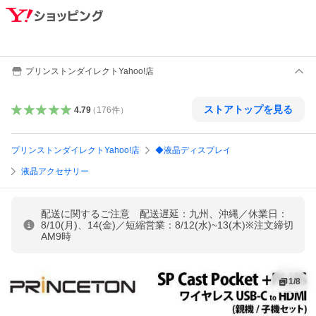
プリンストンダイレクトYahoo!店
ストアトップを見る
4.79
（
176
件
）
プリンストンダイレクトYahoo!店
◆液晶ディスプレイ
液晶アクセサリー
配送に関するご注意 配送遅延：九州、沖縄／休業日：
8/10(月)、14(金)／短縮営業：8/12(水)~13(木)※注文締切
AM9時
1
/
8