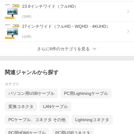
*3：変換アダプターを使用した場合は、動作保証外となります。
*4：一般的なオフィスなどでは15m程度が安定して通信できる距
23.8インチワイド（フルHD）
離となリます。
*5：ディスプレイ、出力機器もHDCPに対応している必要があリま
(
15
件)
す。本製品のAirPlay機能は著作権保護されたコンテンツを表示す
ることはできません。
27インチワイド（フルHD・WQHD・4KUHD）
*6：iOSおよびAndroidは拡張表示には対応していません。
*7：USB給電アダプターは付属しません。DCSV/lAもしくはlA以上
(
11
件)
出力可能なアダプターをご用意ください。
さらに6件のカテゴリを見る
※製品の最新情報は公式サイトでご確認ください。
関連製品
関連ジャンルから探す
カテゴリ
パソコン用USBケーブル
PC用Lightningケーブル
プレゼンテーション機器一覧
変換コネクタ
LANケーブル
PCケーブル、コネクタ その他
Lightningコネクタ
PC用HDMIケーブル
PC用USBコネクタ