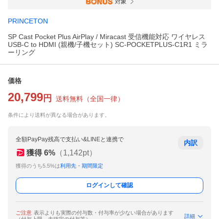
対象
PRINCETON
SP Cast Pocket Plus AirPlay / Miracast 受信機能対応 ワイヤレス
USB-C to HDMI (親機/子機セット) SC-POCKETPLUS-C1R1 ミラ
ーリング
価格
20,799
円
送料無料
（
全国一律
）
条件により送料が異なる場合があります。
全額PayPay残高で支払い&LINEと連携で
内訳
獲得
6
%
（
1,142
pt）
獲得のうち5.5%は
利用先・期間限定
ログインして確認
ご注意
表示よりも実際の付与数・付与率が少ない場合があります
詳細